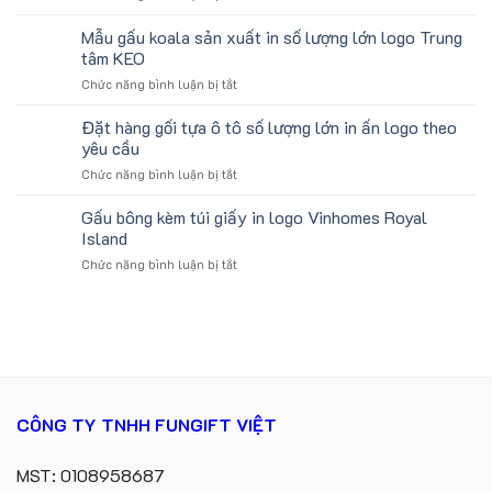
Gối
Trường
cho
Chữ
Mẫu gấu koala sản xuất in số lượng lớn logo Trung
Học
ATVNCG2026
U
Làm
tâm KEO
In
Quà
ở
Chức năng bình luận bị tắt
Logo
Tặng
Mẫu
Du
Sinh
gấu
Đặt hàng gối tựa ô tô số lượng lớn in ấn logo theo
Lịch
Viên
koala
Làm
yêu cầu
sản
Quà
ở
Chức năng bình luận bị tắt
xuất
Tặng
Đặt
in
Công
hàng
Gấu bông kèm túi giấy in logo Vinhomes Royal
số
Ty
gối
lượng
Island
Lữ
tựa
lớn
Hành
ở
Chức năng bình luận bị tắt
ô
logo
Gấu
tô
Trung
bông
số
tâm
kèm
lượng
KEO
túi
lớn
giấy
in
in
ấn
logo
logo
Vinhomes
theo
CÔNG TY TNHH FUNGIFT VIỆT
Royal
yêu
Island
cầu
MST: 0108958687