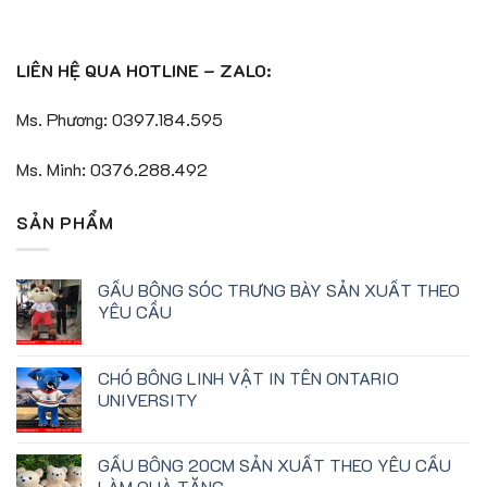
LIÊN HỆ QUA HOTLINE – ZALO:
Ms. Phương: 0397.184.595
Ms. Minh: 0376.288.492
SẢN PHẨM
GẤU BÔNG SÓC TRƯNG BÀY SẢN XUẤT THEO
YÊU CẦU
CHÓ BÔNG LINH VẬT IN TÊN ONTARIO
UNIVERSITY
GẤU BÔNG 20CM SẢN XUẤT THEO YÊU CẦU
LÀM QUÀ TẶNG