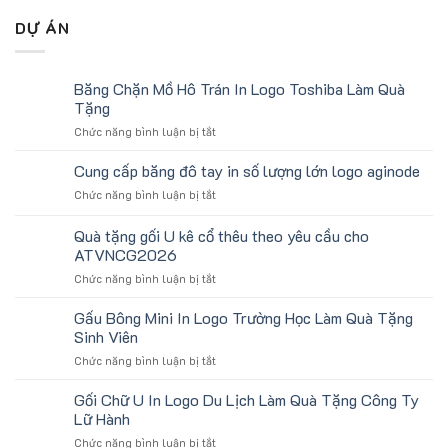
DỰ ÁN
Băng Chặn Mồ Hô Trán In Logo Toshiba Làm Quà
Tặng
ở
Chức năng bình luận bị tắt
Băng
Chặn
Cung cấp băng đô tay in số lượng lớn logo aginode
Mồ
ở
Chức năng bình luận bị tắt
Hô
Cung
Trán
cấp
Quà tặng gối U kê cổ thêu theo yêu cầu cho
In
băng
Logo
ATVNCG2026
đô
Toshiba
ở
Chức năng bình luận bị tắt
tay
Làm
Quà
in
Quà
tặng
số
Gấu Bông Mini In Logo Trường Học Làm Quà Tặng
Tặng
gối
lượng
Sinh Viên
U
lớn
ở
Chức năng bình luận bị tắt
kê
logo
Gấu
cổ
aginode
Bông
Gối Chữ U In Logo Du Lịch Làm Quà Tặng Công Ty
thêu
Mini
theo
Lữ Hành
In
yêu
ở
Chức năng bình luận bị tắt
Logo
cầu