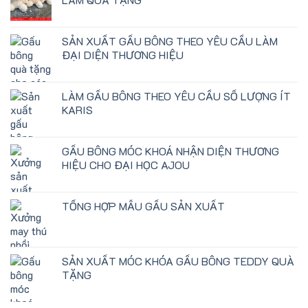
SẢN XUẤT GẤU BÔNG THEO YÊU CẦU LÀM
ĐẠI DIỆN THƯƠNG HIỆU
LÀM GẤU BÔNG THEO YÊU CẦU SỐ LƯỢNG ÍT
KARIS
GẤU BÔNG MÓC KHOÁ NHẬN DIỆN THƯƠNG
HIỆU CHO ĐẠI HỌC AJOU
TỔNG HỢP MẪU GẤU SẢN XUẤT
SẢN XUẤT MÓC KHÓA GẤU BÔNG TEDDY QUÀ
TẶNG