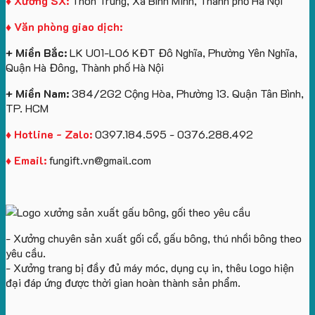
♦ Xưởng SX:
Thôn Trung, Xã Bình Minh, Thành phố Hà Nội
Gối
làm
Cruise
♦ Văn phòng giao dịch:
Cổ
quà
làm
Chữ
tặng
quà
+ Miền Bắc:
LK U01-L06 KĐT Đô Nghĩa, Phường Yên Nghĩa,
U
tặng
Quận Hà Đông, Thành phố Hà Nội
In
Logo
+ Miền Nam:
384/2G2 Cộng Hòa, Phường 13. Quận Tân Bình,
TP. HCM
♦ Hotline - Zalo:
0397.184.595 - 0376.288.492
♦ Email:
fungift.vn@gmail.com
- Xưởng chuyên sản xuất gối cổ, gấu bông, thú nhồi bông theo
yêu cầu.
- Xưởng trang bị đầy đủ máy móc, dụng cụ in, thêu logo hiện
đại đáp ứng được thời gian hoàn thành sản phẩm.