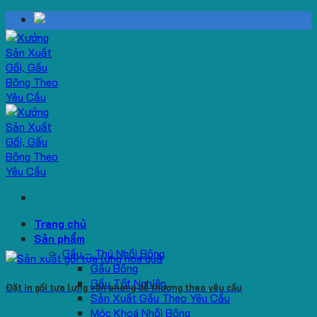
Skip
to
content
Trang chủ
Sản phẩm
Gấu – Thú Nhồi Bông
Gấu Bông
Gấu Tốt Nghiệp
Đặt in gối tựa lựng văn phòng dễ thương theo yêu cầu
Sản Xuất Gấu Theo Yêu Cầu
Móc Khoá Nhồi Bông