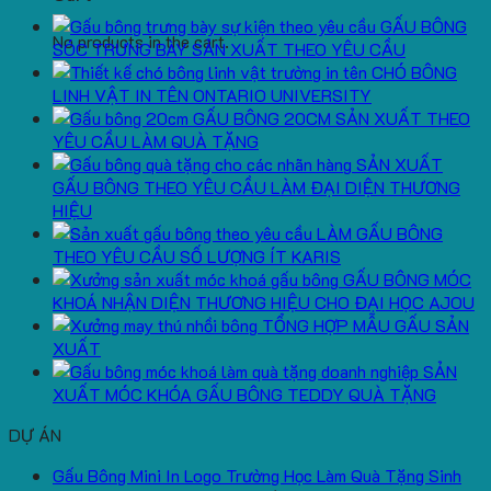
GẤU BÔNG
No products in the cart.
SÓC TRƯNG BÀY SẢN XUẤT THEO YÊU CẦU
CHÓ BÔNG
LINH VẬT IN TÊN ONTARIO UNIVERSITY
GẤU BÔNG 20CM SẢN XUẤT THEO
YÊU CẦU LÀM QUÀ TẶNG
SẢN XUẤT
GẤU BÔNG THEO YÊU CẦU LÀM ĐẠI DIỆN THƯƠNG
HIỆU
LÀM GẤU BÔNG
THEO YÊU CẦU SỐ LƯỢNG ÍT KARIS
GẤU BÔNG MÓC
KHOÁ NHẬN DIỆN THƯƠNG HIỆU CHO ĐẠI HỌC AJOU
TỔNG HỢP MẪU GẤU SẢN
XUẤT
SẢN
XUẤT MÓC KHÓA GẤU BÔNG TEDDY QUÀ TẶNG
DỰ ÁN
Gấu Bông Mini In Logo Trường Học Làm Quà Tặng Sinh