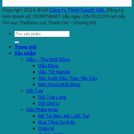
Copyright 2024 © bởi
Công ty TNHH Fungift Việt.
Đăng ký
kinh doanh số: 0108958687 cấp ngày: 25/10/2019 nơi cấp
Chi cục Thuế khu vực Thanh Oai - Chương Mỹ
Search
for:
Trang chủ
Sản phẩm
Gấu – Thú Nhồi Bông
Gấu Bông
Gấu Tốt Nghiệp
Sản Xuất Gấu Theo Yêu Cầu
Móc Khoá Nhồi Bông
Gối Tựa
Gối Tựa Lưng
Gối Chữ U
Sản Phẩm Khác
Mũ Tai Bèo, Mũ Lưỡi Trai
Quà Tặng Sự Kiện
Chăn Nỉ