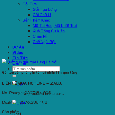
Gối Tựa
Gối Tựa Lưng
Gối Chữ U
Sản Phẩm Khác
Mũ Tai Bèo, Mũ Lưỡi Trai
Quà Tặng Sự Kiện
Chăn Nỉ
Ghế Ngồi Bệt
Dự Án
Video
Tin Tức
Liên hệ
Search
Gối tựa văn phòng in tên cá nhân làm quà tặng
for:
LIÊN HỆ QUA HOTLINE – ZALO:
Ms. Phương: 0397.184.595
No products in the cart.
Ms. Minh: 0376.288.492
Sản phẩm
Cart