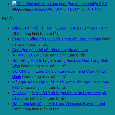
SẢN
XUẤT MÓC KHÓA GẤU BÔNG TEDDY QUÀ TẶNG
No products in the cart.
DỰ ÁN
Băng Chặn Mồ Hô Trán In Logo Toshiba Làm Quà Tặng
ở
Chức năng bình luận bị tắt
Băng
Cung cấp băng đô tay in số lượng lớn logo aginode
Chức
ở
Chặn
năng bình luận bị tắt
Cung
Mồ
Quà tặng gối U kê cổ thêu theo yêu cầu cho
cấp
Hô
ở
ATVNCG2026
Chức năng bình luận bị tắt
băng
Trán
Quà
Gấu Bông Mini In Logo Trường Học Làm Quà Tặng Sinh
đô
In
ở
tặng
Viên
Chức năng bình luận bị tắt
tay
Logo
Gấu
gối
Gối Chữ U In Logo Du Lịch Làm Quà Tặng Công Ty Lữ
in
Toshiba
Bông
ở
U
Hành
Chức năng bình luận bị tắt
số
Làm
Mini
Gối
kê
Mẫu gấu koala sản xuất in số lượng lớn logo Trung tâm
lượng
Quà
ở
In
Chữ
cổ
KEO
Chức năng bình luận bị tắt
lớn
Tặng
Mẫu
Logo
U
thêu
Đặt hàng gối tựa ô tô số lượng lớn in ấn logo theo yêu
logo
ở
gấu
Trường
In
theo
cầu
Chức năng bình luận bị tắt
aginode
Đặt
koala
Học
Logo
yêu
Gấu bông kèm túi giấy in logo Vinhomes Royal Island
ở
hàng
sản
Làm
Du
cầu
Chức năng bình luận bị tắt
Gấu
gối
xuất
Quà
Lịch
cho