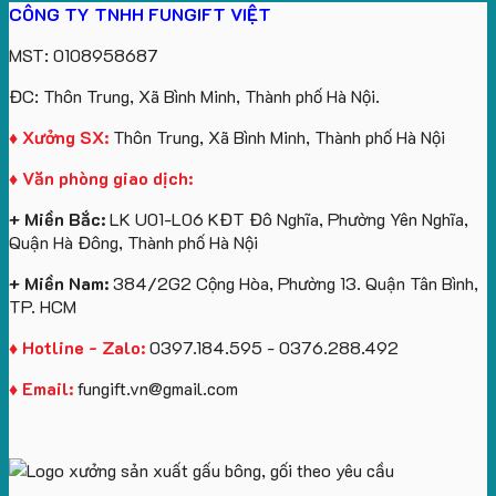
CÔNG TY TNHH FUNGIFT VIỆT
bông
tựa
in
Tặng
Làm
ATVNCG2026
kèm
ô
số
Sinh
Quà
MST: 0108958687
túi
tô
lượng
Viên
Tặng
giấy
số
lớn
Công
ĐC: Thôn Trung, Xã Bình Minh, Thành phố Hà Nội.
in
lượng
logo
Ty
logo
lớn
Trung
Lữ
♦ Xưởng SX:
Thôn Trung, Xã Bình Minh, Thành phố Hà Nội
Vinhomes
in
tâm
Hành
♦ Văn phòng giao dịch:
Royal
ấn
KEO
Island
logo
+ Miền Bắc:
LK U01-L06 KĐT Đô Nghĩa, Phường Yên Nghĩa,
theo
Quận Hà Đông, Thành phố Hà Nội
yêu
cầu
+ Miền Nam:
384/2G2 Cộng Hòa, Phường 13. Quận Tân Bình,
TP. HCM
♦ Hotline - Zalo:
0397.184.595 - 0376.288.492
♦ Email:
fungift.vn@gmail.com