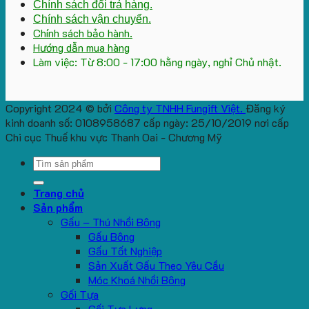
Chính sách đổi trả hàng.
Chính sách vận chuyển.
Chính sách bảo hành.
Hướng dẫn mua hàng
Làm việc: Từ 8:00 - 17:00 hằng ngày, nghỉ Chủ nhật.
Copyright 2024 © bởi
Công ty TNHH Fungift Việt.
Đăng ký
kinh doanh số: 0108958687 cấp ngày: 25/10/2019 nơi cấp
Chi cục Thuế khu vực Thanh Oai - Chương Mỹ
Search
for:
Trang chủ
Sản phẩm
Gấu – Thú Nhồi Bông
Gấu Bông
Gấu Tốt Nghiệp
Sản Xuất Gấu Theo Yêu Cầu
Móc Khoá Nhồi Bông
Gối Tựa
Gối Tựa Lưng