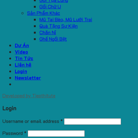
Gối Chữ U
Sản Phẩm Khác
Mũ Tai Bèo, Mũ Lưỡi Trai
Quà Tặng Sự Kiện
Chăn Nỉ
Ghế Ngồi Bệt
Dự Án
Video
Tin Tức
Liên hệ
Login
Newsletter
Developed by
Tiepthitute
Login
Username or email address
*
Password
*