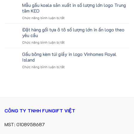
Chữ
Mẫu gấu koala sản xuất in số lượng lớn logo Trung
Học
ATVNCG2026
U
Làm
tâm KEO
In
Quà
ở
Chức năng bình luận bị tắt
Logo
Tặng
Mẫu
Du
Sinh
gấu
Đặt hàng gối tựa ô tô số lượng lớn in ấn logo theo
Lịch
Viên
koala
Làm
yêu cầu
sản
Quà
ở
Chức năng bình luận bị tắt
xuất
Tặng
Đặt
in
Công
hàng
Gấu bông kèm túi giấy in logo Vinhomes Royal
số
Ty
gối
lượng
Island
Lữ
tựa
lớn
Hành
ở
Chức năng bình luận bị tắt
ô
logo
Gấu
tô
Trung
bông
số
tâm
kèm
lượng
KEO
túi
lớn
giấy
in
in
ấn
logo
logo
Vinhomes
theo
CÔNG TY TNHH FUNGIFT VIỆT
Royal
yêu
Island
cầu
MST: 0108958687