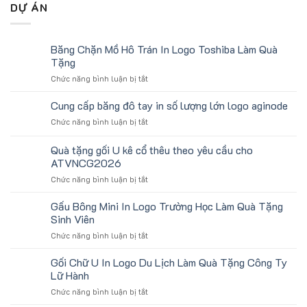
DỰ ÁN
Băng Chặn Mồ Hô Trán In Logo Toshiba Làm Quà
Tặng
ở
Chức năng bình luận bị tắt
Băng
Chặn
Cung cấp băng đô tay in số lượng lớn logo aginode
Mồ
ở
Chức năng bình luận bị tắt
Hô
Cung
Trán
cấp
Quà tặng gối U kê cổ thêu theo yêu cầu cho
In
băng
Logo
ATVNCG2026
đô
Toshiba
ở
Chức năng bình luận bị tắt
tay
Làm
Quà
in
Quà
tặng
số
Gấu Bông Mini In Logo Trường Học Làm Quà Tặng
Tặng
gối
lượng
Sinh Viên
U
lớn
ở
Chức năng bình luận bị tắt
kê
logo
Gấu
cổ
aginode
Bông
Gối Chữ U In Logo Du Lịch Làm Quà Tặng Công Ty
thêu
Mini
theo
Lữ Hành
In
yêu
ở
Chức năng bình luận bị tắt
Logo
cầu
Gối
Trường
cho