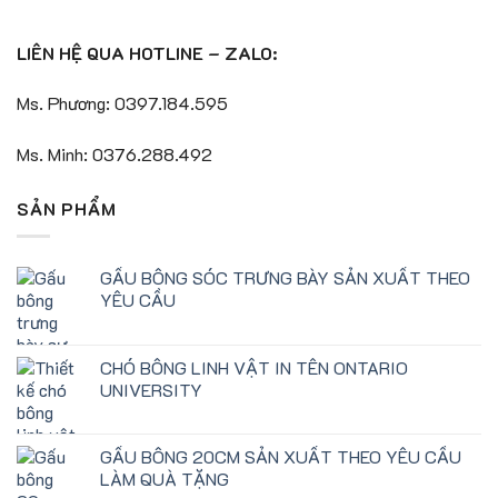
LIÊN HỆ QUA HOTLINE – ZALO:
Ms. Phương: 0397.184.595
Ms. Minh: 0376.288.492
SẢN PHẨM
GẤU BÔNG SÓC TRƯNG BÀY SẢN XUẤT THEO
YÊU CẦU
CHÓ BÔNG LINH VẬT IN TÊN ONTARIO
UNIVERSITY
GẤU BÔNG 20CM SẢN XUẤT THEO YÊU CẦU
LÀM QUÀ TẶNG