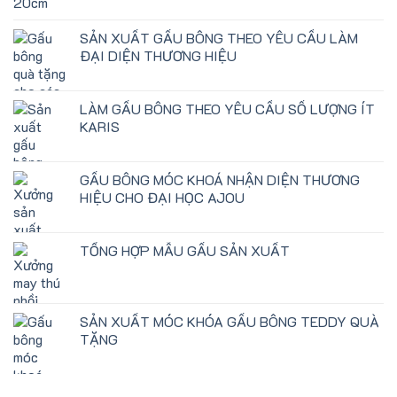
SẢN XUẤT GẤU BÔNG THEO YÊU CẦU LÀM
ĐẠI DIỆN THƯƠNG HIỆU
LÀM GẤU BÔNG THEO YÊU CẦU SỐ LƯỢNG ÍT
KARIS
GẤU BÔNG MÓC KHOÁ NHẬN DIỆN THƯƠNG
HIỆU CHO ĐẠI HỌC AJOU
TỔNG HỢP MẪU GẤU SẢN XUẤT
SẢN XUẤT MÓC KHÓA GẤU BÔNG TEDDY QUÀ
TẶNG