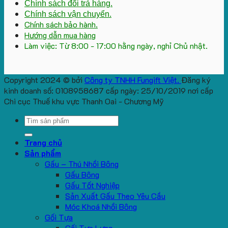
Chính sách đổi trả hàng.
Chính sách vận chuyển.
Chính sách bảo hành.
Hướng dẫn mua hàng
Làm việc: Từ 8:00 - 17:00 hằng ngày, nghỉ Chủ nhật.
Copyright 2024 © bởi
Công ty TNHH Fungift Việt.
Đăng ký
kinh doanh số: 0108958687 cấp ngày: 25/10/2019 nơi cấp
Chi cục Thuế khu vực Thanh Oai - Chương Mỹ
Search
for:
Trang chủ
Sản phẩm
Gấu – Thú Nhồi Bông
Gấu Bông
Gấu Tốt Nghiệp
Sản Xuất Gấu Theo Yêu Cầu
Móc Khoá Nhồi Bông
Gối Tựa
Gối Tựa Lưng