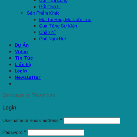
Gối Chữ U
Sản Phẩm Khác
Mũ Tai Bèo, Mũ Lưỡi Trai
Quà Tặng Sự Kiện
Chăn Nỉ
Ghế Ngồi Bệt
Dự Án
Video
Tin Tức
Liên hệ
Login
Newsletter
Developed by
Tiepthitute
Login
Username or email address
*
Password
*