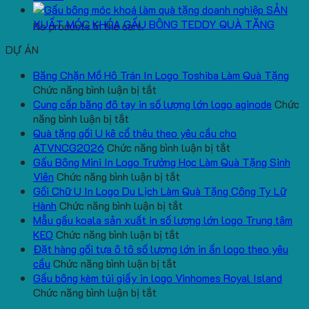
SẢN
XUẤT MÓC KHÓA GẤU BÔNG TEDDY QUÀ TẶNG
No products in the cart.
DỰ ÁN
Băng Chặn Mồ Hô Trán In Logo Toshiba Làm Quà Tặng
ở
Chức năng bình luận bị tắt
Băng
Cung cấp băng đô tay in số lượng lớn logo aginode
Chức
ở
Chặn
năng bình luận bị tắt
Cung
Mồ
Quà tặng gối U kê cổ thêu theo yêu cầu cho
cấp
Hô
ở
ATVNCG2026
Chức năng bình luận bị tắt
băng
Trán
Quà
Gấu Bông Mini In Logo Trường Học Làm Quà Tặng Sinh
đô
In
ở
tặng
Viên
Chức năng bình luận bị tắt
tay
Logo
Gấu
gối
Gối Chữ U In Logo Du Lịch Làm Quà Tặng Công Ty Lữ
in
Toshiba
Bông
ở
U
Hành
Chức năng bình luận bị tắt
số
Làm
Mini
Gối
kê
Mẫu gấu koala sản xuất in số lượng lớn logo Trung tâm
lượng
Quà
ở
In
Chữ
cổ
KEO
Chức năng bình luận bị tắt
lớn
Tặng
Mẫu
Logo
U
thêu
Đặt hàng gối tựa ô tô số lượng lớn in ấn logo theo yêu
logo
ở
gấu
Trường
In
theo
cầu
Chức năng bình luận bị tắt
aginode
Đặt
koala
Học
Logo
yêu
Gấu bông kèm túi giấy in logo Vinhomes Royal Island
ở
hàng
sản
Làm
Du
cầu
Chức năng bình luận bị tắt
Gấu
gối
xuất
Quà
Lịch
cho