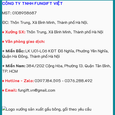
CÔNG TY TNHH FUNGIFT VIỆT
bông
tựa
in
Tặng
Làm
ATVNCG2026
kèm
ô
số
Sinh
Quà
MST: 0108958687
túi
tô
lượng
Viên
Tặng
giấy
số
lớn
Công
ĐC: Thôn Trung, Xã Bình Minh, Thành phố Hà Nội.
in
lượng
logo
Ty
logo
lớn
Trung
Lữ
♦ Xưởng SX:
Thôn Trung, Xã Bình Minh, Thành phố Hà Nội
Vinhomes
in
tâm
Hành
♦ Văn phòng giao dịch:
Royal
ấn
KEO
Island
logo
+ Miền Bắc:
LK U01-L06 KĐT Đô Nghĩa, Phường Yên Nghĩa,
theo
Quận Hà Đông, Thành phố Hà Nội
yêu
cầu
+ Miền Nam:
384/2G2 Cộng Hòa, Phường 13. Quận Tân Bình,
TP. HCM
♦ Hotline - Zalo:
0397.184.595 - 0376.288.492
♦ Email:
fungift.vn@gmail.com