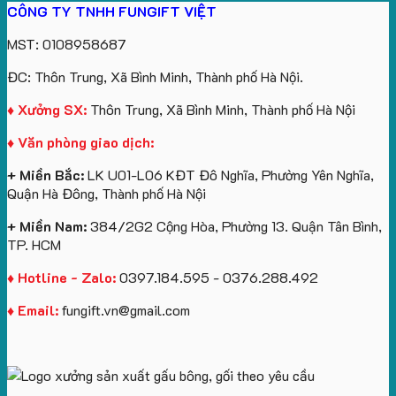
CÔNG TY TNHH FUNGIFT VIỆT
bông
tựa
in
Tặng
Làm
ATVNCG2026
kèm
ô
số
Sinh
Quà
MST: 0108958687
túi
tô
lượng
Viên
Tặng
giấy
số
lớn
Công
ĐC: Thôn Trung, Xã Bình Minh, Thành phố Hà Nội.
in
lượng
logo
Ty
logo
lớn
Trung
Lữ
♦ Xưởng SX:
Thôn Trung, Xã Bình Minh, Thành phố Hà Nội
Vinhomes
in
tâm
Hành
♦ Văn phòng giao dịch:
Royal
ấn
KEO
Island
logo
+ Miền Bắc:
LK U01-L06 KĐT Đô Nghĩa, Phường Yên Nghĩa,
theo
Quận Hà Đông, Thành phố Hà Nội
yêu
cầu
+ Miền Nam:
384/2G2 Cộng Hòa, Phường 13. Quận Tân Bình,
TP. HCM
♦ Hotline - Zalo:
0397.184.595 - 0376.288.492
♦ Email:
fungift.vn@gmail.com