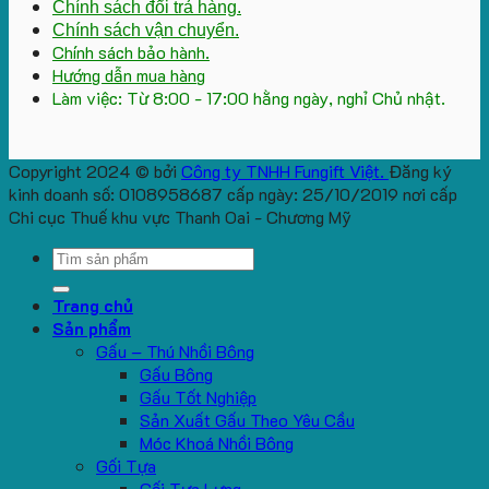
Chính sách đổi trả hàng.
Chính sách vận chuyển.
Chính sách bảo hành.
Hướng dẫn mua hàng
Làm việc: Từ 8:00 - 17:00 hằng ngày, nghỉ Chủ nhật.
Copyright 2024 © bởi
Công ty TNHH Fungift Việt.
Đăng ký
kinh doanh số: 0108958687 cấp ngày: 25/10/2019 nơi cấp
Chi cục Thuế khu vực Thanh Oai - Chương Mỹ
Search
for:
Trang chủ
Sản phẩm
Gấu – Thú Nhồi Bông
Gấu Bông
Gấu Tốt Nghiệp
Sản Xuất Gấu Theo Yêu Cầu
Móc Khoá Nhồi Bông
Gối Tựa
Gối Tựa Lưng