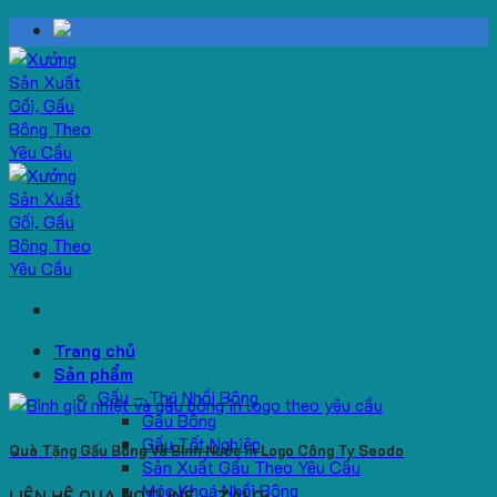
Skip
to
content
Trang chủ
Sản phẩm
Gấu – Thú Nhồi Bông
Gấu Bông
Gấu Tốt Nghiệp
Quà Tặng Gấu Bông Và Bình Nước In Logo Công Ty Seodo
Sản Xuất Gấu Theo Yêu Cầu
Móc Khoá Nhồi Bông
LIÊN HỆ QUA HOTLINE – ZALO: