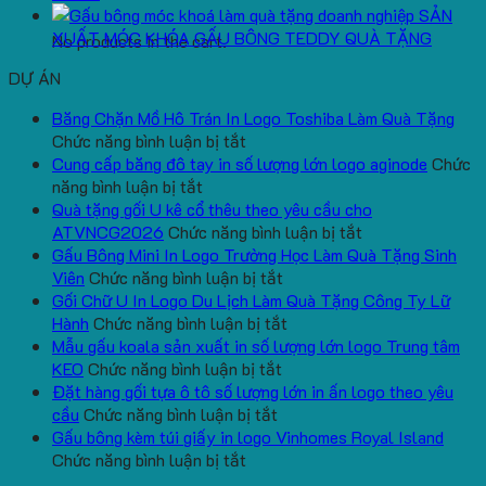
SẢN
XUẤT MÓC KHÓA GẤU BÔNG TEDDY QUÀ TẶNG
No products in the cart.
DỰ ÁN
Băng Chặn Mồ Hô Trán In Logo Toshiba Làm Quà Tặng
ở
Chức năng bình luận bị tắt
Băng
Cung cấp băng đô tay in số lượng lớn logo aginode
Chức
ở
Chặn
năng bình luận bị tắt
Cung
Mồ
Quà tặng gối U kê cổ thêu theo yêu cầu cho
cấp
Hô
ở
ATVNCG2026
Chức năng bình luận bị tắt
băng
Trán
Quà
Gấu Bông Mini In Logo Trường Học Làm Quà Tặng Sinh
đô
In
ở
tặng
Viên
Chức năng bình luận bị tắt
tay
Logo
Gấu
gối
Gối Chữ U In Logo Du Lịch Làm Quà Tặng Công Ty Lữ
in
Toshiba
Bông
ở
U
Hành
Chức năng bình luận bị tắt
số
Làm
Mini
Gối
kê
Mẫu gấu koala sản xuất in số lượng lớn logo Trung tâm
lượng
Quà
ở
In
Chữ
cổ
KEO
Chức năng bình luận bị tắt
lớn
Tặng
Mẫu
Logo
U
thêu
Đặt hàng gối tựa ô tô số lượng lớn in ấn logo theo yêu
logo
ở
gấu
Trường
In
theo
cầu
Chức năng bình luận bị tắt
aginode
Đặt
koala
Học
Logo
yêu
Gấu bông kèm túi giấy in logo Vinhomes Royal Island
ở
hàng
sản
Làm
Du
cầu
Chức năng bình luận bị tắt
Gấu
gối
xuất
Quà
Lịch
cho