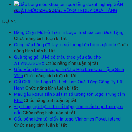
SẢN
XUẤT MÓC KHÓA GẤU BÔNG TEDDY QUÀ TẶNG
No products in the cart.
DỰ ÁN
Băng Chặn Mồ Hô Trán In Logo Toshiba Làm Quà Tặng
ở
Chức năng bình luận bị tắt
Băng
Cung cấp băng đô tay in số lượng lớn logo aginode
Chức
ở
Chặn
năng bình luận bị tắt
Cung
Mồ
Quà tặng gối U kê cổ thêu theo yêu cầu cho
cấp
Hô
ở
ATVNCG2026
Chức năng bình luận bị tắt
băng
Trán
Quà
Gấu Bông Mini In Logo Trường Học Làm Quà Tặng Sinh
đô
In
ở
tặng
Viên
Chức năng bình luận bị tắt
tay
Logo
Gấu
gối
Gối Chữ U In Logo Du Lịch Làm Quà Tặng Công Ty Lữ
in
Toshiba
Bông
ở
U
Hành
Chức năng bình luận bị tắt
số
Làm
Mini
Gối
kê
Mẫu gấu koala sản xuất in số lượng lớn logo Trung tâm
lượng
Quà
ở
In
Chữ
cổ
KEO
Chức năng bình luận bị tắt
lớn
Tặng
Mẫu
Logo
U
thêu
Đặt hàng gối tựa ô tô số lượng lớn in ấn logo theo yêu
logo
ở
gấu
Trường
In
theo
cầu
Chức năng bình luận bị tắt
aginode
Đặt
koala
Học
Logo
yêu
Gấu bông kèm túi giấy in logo Vinhomes Royal Island
ở
hàng
sản
Làm
Du
cầu
Chức năng bình luận bị tắt
Gấu
gối
xuất
Quà
Lịch
cho