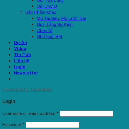
Gối Chữ U
Sản Phẩm Khác
Mũ Tai Bèo, Mũ Lưỡi Trai
Quà Tặng Sự Kiện
Chăn Nỉ
Ghế Ngồi Bệt
Dự Án
Video
Tin Tức
Liên hệ
Login
Newsletter
Developed by
Tiepthitute
Login
Username or email address
*
Password
*