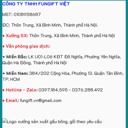
CÔNG TY TNHH FUNGIFT VIỆT
bông
tựa
in
Tặng
Làm
ATVNCG2026
kèm
ô
số
Sinh
Quà
MST: 0108958687
túi
tô
lượng
Viên
Tặng
giấy
số
lớn
Công
ĐC: Thôn Trung, Xã Bình Minh, Thành phố Hà Nội.
in
lượng
logo
Ty
logo
lớn
Trung
Lữ
♦ Xưởng SX:
Thôn Trung, Xã Bình Minh, Thành phố Hà Nội
Vinhomes
in
tâm
Hành
♦ Văn phòng giao dịch:
Royal
ấn
KEO
Island
logo
+ Miền Bắc:
LK U01-L06 KĐT Đô Nghĩa, Phường Yên Nghĩa,
theo
Quận Hà Đông, Thành phố Hà Nội
yêu
cầu
+ Miền Nam:
384/2G2 Cộng Hòa, Phường 13. Quận Tân Bình,
TP. HCM
♦ Hotline - Zalo:
0397.184.595 - 0376.288.492
♦ Email:
fungift.vn@gmail.com