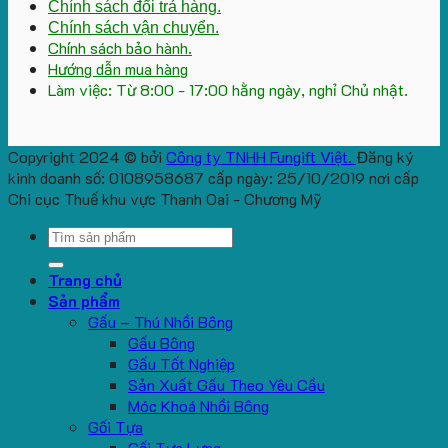
Chính sách đổi trả hàng.
Chính sách vận chuyển.
Chính sách bảo hành.
Hướng dẫn mua hàng
Làm việc: Từ 8:00 - 17:00 hằng ngày, nghỉ Chủ nhật.
Copyright 2024 © bởi
Công ty TNHH Fungift Việt.
Đăng ký
kinh doanh số: 0108958687 cấp ngày: 25/10/2019 nơi cấp
Chi cục Thuế khu vực Thanh Oai - Chương Mỹ
Search
for:
Trang chủ
Sản phẩm
Gấu – Thú Nhồi Bông
Gấu Bông
Gấu Tốt Nghiệp
Sản Xuất Gấu Theo Yêu Cầu
Móc Khoá Nhồi Bông
Gối Tựa
Gối Tựa Lưng