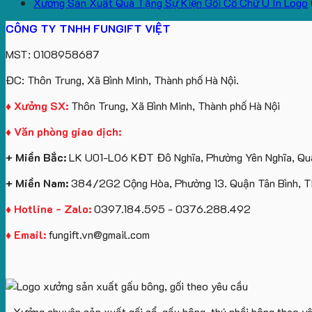
Xưởng Sản Xuất Quà Tặng Sự Kiện Gối Cổ Chữ U In Logo
CÔNG TY TNHH FUNGIFT VIỆT
MST: 0108958687
ĐC: Thôn Trung, Xã Bình Minh, Thành phố Hà Nội.
♦ Xưởng SX:
Thôn Trung, Xã Bình Minh, Thành phố Hà Nội
♦ Văn phòng giao dịch:
+ Miền Bắc:
LK U01-L06 KĐT Đô Nghĩa, Phường Yên Nghĩa, Quậ
+ Miền Nam:
384/2G2 Cộng Hòa, Phường 13. Quận Tân Bình, 
♦ Hotline - Zalo:
0397.184.595 - 0376.288.492
♦ Email:
fungift.vn@gmail.com
- Xưởng chuyên sản xuất gối cổ, gấu bông, thú nhồi bông theo y