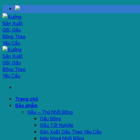
Skip
to
content
Trang chủ
Sản phẩm
Gấu – Thú Nhồi Bông
Gấu Bông
Gấu Tốt Nghiệp
Sản Xuất Gấu Theo Yêu Cầu
Móc Khoá Nhồi Bông