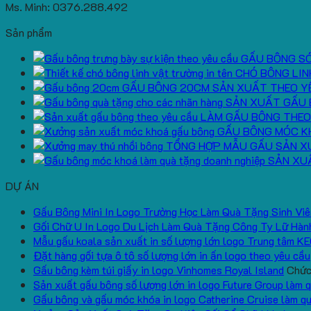
Ms. Minh: 0376.288.492
Sản phẩm
GẤU BÔNG S
CHÓ BÔNG LIN
GẤU BÔNG 20CM SẢN XUẤT THEO Y
SẢN XUẤT GẤU 
LÀM GẤU BÔNG THEO
GẤU BÔNG MÓC K
TỔNG HỢP MẪU GẤU SẢN X
SẢN XU
DỰ ÁN
Gấu Bông Mini In Logo Trường Học Làm Quà Tặng Sinh Viê
Gối Chữ U In Logo Du Lịch Làm Quà Tặng Công Ty Lữ Hàn
Mẫu gấu koala sản xuất in số lượng lớn logo Trung tâm K
Đặt hàng gối tựa ô tô số lượng lớn in ấn logo theo yêu cầu
Gấu bông kèm túi giấy in logo Vinhomes Royal Island
Chức 
Sản xuất gấu bông số lượng lớn in logo Future Group làm 
Gấu bông và gấu móc khóa in logo Catherine Cruise làm q