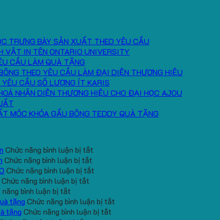
ÓC TRƯNG BÀY SẢN XUẤT THEO YÊU CẦU
H VẬT IN TÊN ONTARIO UNIVERSITY
ÊU CẦU LÀM QUÀ TẶNG
BÔNG THEO YÊU CẦU LÀM ĐẠI DIỆN THƯƠNG HIỆU
 YÊU CẦU SỐ LƯỢNG ÍT KARIS
HOÁ NHẬN DIỆN THƯƠNG HIỆU CHO ĐẠI HỌC AJOU
UẤT
ẤT MÓC KHÓA GẤU BÔNG TEDDY QUÀ TẶNG
ở
n
Chức năng bình luận bị tắt
ở
Gấu
h
Chức năng bình luận bị tắt
Gối
Bông
ở
EO
Chức năng bình luận bị tắt
ở
Chữ
Mini
Mẫu
Chức năng bình luận bị tắt
ở
Đặt
U
In
gấu
năng bình luận bị tắt
Gấu
hàng
In
Logo
koala
ở
quà tặng
Chức năng bình luận bị tắt
bông
gối
Logo
Trường
sản
ở
Sản
uà tặng
Chức năng bình luận bị tắt