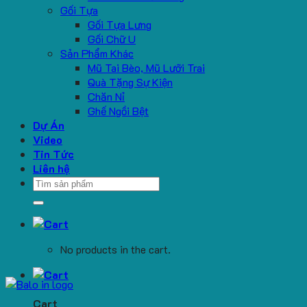
Gối Tựa
Gối Tựa Lưng
Gối Chữ U
Sản Phẩm Khác
Mũ Tai Bèo, Mũ Lưỡi Trai
Quà Tặng Sự Kiện
Chăn Nỉ
Ghế Ngồi Bệt
Dự Án
Video
Tin Tức
Liên hệ
Search
for:
No products in the cart.
Cart