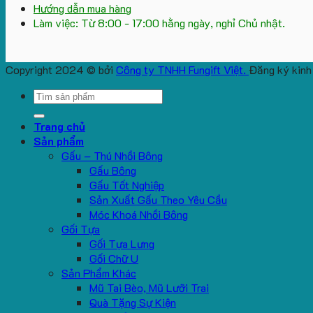
Hướng dẫn mua hàng
Làm việc: Từ 8:00 - 17:00 hằng ngày, nghỉ Chủ nhật.
Copyright 2024 © bởi
Công ty TNHH Fungift Việt.
Đăng ký kinh
Search
for:
Trang chủ
Sản phẩm
Gấu – Thú Nhồi Bông
Gấu Bông
Gấu Tốt Nghiệp
Sản Xuất Gấu Theo Yêu Cầu
Móc Khoá Nhồi Bông
Gối Tựa
Gối Tựa Lưng
Gối Chữ U
Sản Phẩm Khác
Mũ Tai Bèo, Mũ Lưỡi Trai
Quà Tặng Sự Kiện