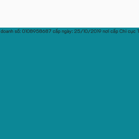
 doanh số: 0108958687 cấp ngày: 25/10/2019 nơi cấp Chi cục 