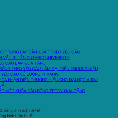
ÓC TRƯNG BÀY SẢN XUẤT THEO YÊU CẦU
H VẬT IN TÊN ONTARIO UNIVERSITY
ÊU CẦU LÀM QUÀ TẶNG
BÔNG THEO YÊU CẦU LÀM ĐẠI DIỆN THƯƠNG HIỆU
 YÊU CẦU SỐ LƯỢNG ÍT KARIS
HOÁ NHẬN DIỆN THƯƠNG HIỆU CHO ĐẠI HỌC AJOU
UẤT
ẤT MÓC KHÓA GẤU BÔNG TEDDY QUÀ TẶNG
ở
c năng bình luận bị tắt
ở
Băng
ng bình luận bị tắt