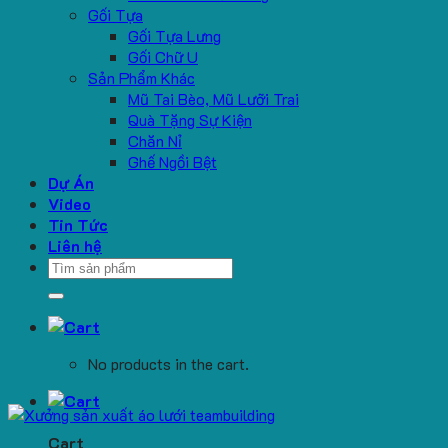
Gối Tựa
Gối Tựa Lưng
Gối Chữ U
Sản Phẩm Khác
Mũ Tai Bèo, Mũ Lưỡi Trai
Quà Tặng Sự Kiện
Chăn Nỉ
Ghế Ngồi Bệt
Dự Án
Video
Tin Tức
Liên hệ
Search
for:
No products in the cart.
Cart