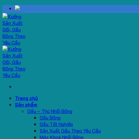
Skip
to
content
Trang chủ
Sản phẩm
Gấu – Thú Nhồi Bông
Gấu Bông
Gấu Tốt Nghiệp
Sản Xuất Gấu Theo Yêu Cầu
Móc Khoá Nhồi Bông