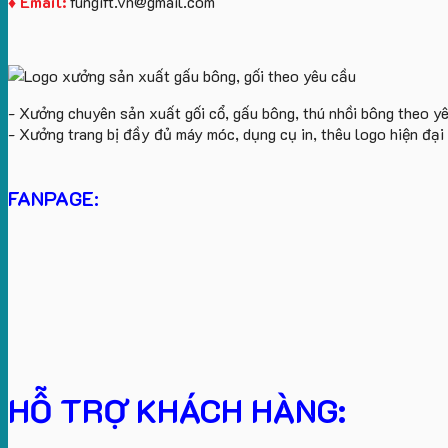
♦ Email:
fungift.vn@gmail.com
- Xưởng chuyên sản xuất gối cổ, gấu bông, thú nhồi bông theo y
- Xưởng trang bị đầy đủ máy móc, dụng cụ in, thêu logo hiện đạ
FANPAGE:
HỖ TRỢ KHÁCH HÀNG: