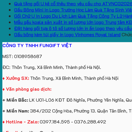
Quà tặng gối U kê cổ thêu theo yêu cầu cho ATVNCG202
Gấu Bông Mini In Logo Trường Học Làm Quà Tặng Sinh Viê
Gối Chữ U In Logo Du Lịch Làm Quà Tặng Công Ty Lữ Hàn
Mẫu gấu koala sản xuất in số lượng lớn logo Trung tâm K
Đặt hàng gối tựa ô tô số lượng lớn in ấn logo theo yêu cầu
Gấu bông kèm túi giấy in logo Vinhomes Royal Island
Chức 
CÔNG TY TNHH FUNGIFT VIỆT
MST: 0108958687
ĐC: Thôn Trung, Xã Bình Minh, Thành phố Hà Nội.
♦ Xưởng SX:
Thôn Trung, Xã Bình Minh, Thành phố Hà Nội
♦ Văn phòng giao dịch:
+ Miền Bắc:
LK U01-L06 KĐT Đô Nghĩa, Phường Yên Nghĩa, Quậ
+ Miền Nam:
384/2G2 Cộng Hòa, Phường 13. Quận Tân Bình, 
♦ Hotline - Zalo:
0397.184.595 - 0376.288.492