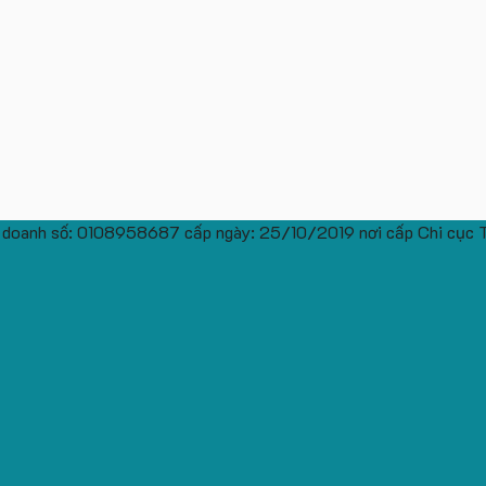
 doanh số: 0108958687 cấp ngày: 25/10/2019 nơi cấp Chi cục 