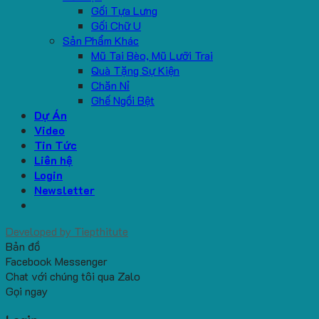
Gối Tựa Lưng
Gối Chữ U
Sản Phẩm Khác
Mũ Tai Bèo, Mũ Lưỡi Trai
Quà Tặng Sự Kiện
Chăn Nỉ
Ghế Ngồi Bệt
Dự Án
Video
Tin Tức
Liên hệ
Login
Newsletter
Developed by
Tiepthitute
Bản đồ
Facebook Messenger
Chat với chúng tôi qua Zalo
Gọi ngay