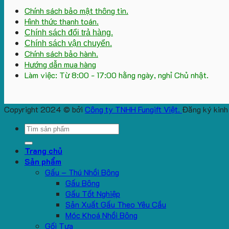
Chính sách bảo mật thông tin.
Hình thức thanh toán.
Chính sách đổi trả hàng.
Chính sách vận chuyển.
Chính sách bảo hành.
Hướng dẫn mua hàng
Làm việc: Từ 8:00 - 17:00 hằng ngày, nghỉ Chủ nhật.
Copyright 2024 © bởi
Công ty TNHH Fungift Việt.
Đăng ký kinh
Search
for:
Trang chủ
Sản phẩm
Gấu – Thú Nhồi Bông
Gấu Bông
Gấu Tốt Nghiệp
Sản Xuất Gấu Theo Yêu Cầu
Móc Khoá Nhồi Bông
Gối Tựa