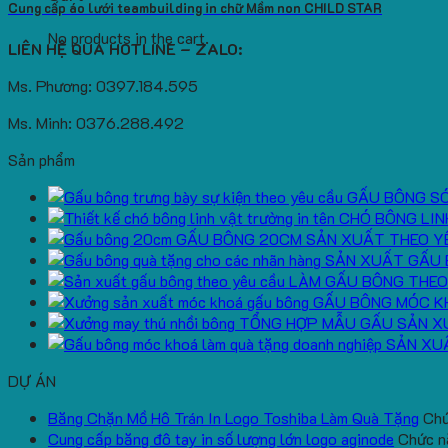
Cung cấp áo lưới teambuilding in chữ Mầm non CHILD STAR
No products in the cart.
LIÊN HỆ QUA HOTLINE – ZALO:
Ms. Phương: 0397.184.595
Ms. Minh: 0376.288.492
Sản phẩm
GẤU BÔNG S
CHÓ BÔNG LIN
GẤU BÔNG 20CM SẢN XUẤT THEO Y
SẢN XUẤT GẤU 
LÀM GẤU BÔNG THEO
GẤU BÔNG MÓC K
TỔNG HỢP MẪU GẤU SẢN X
SẢN XU
DỰ ÁN
Băng Chặn Mồ Hô Trán In Logo Toshiba Làm Quà Tặng
Chứ
Cung cấp băng đô tay in số lượng lớn logo aginode
Chức nă