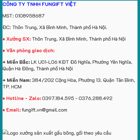
CÔNG TY TNHH FUNGIFT VIỆT
bông
tựa
in
Tặng
Làm
ATVNCG2026
kèm
ô
số
Sinh
Quà
MST: 0108958687
túi
tô
lượng
Viên
Tặng
giấy
số
lớn
Công
ĐC: Thôn Trung, Xã Bình Minh, Thành phố Hà Nội.
in
lượng
logo
Ty
logo
lớn
Trung
Lữ
♦ Xưởng SX:
Thôn Trung, Xã Bình Minh, Thành phố Hà Nội
Vinhomes
in
tâm
Hành
♦ Văn phòng giao dịch:
Royal
ấn
KEO
Island
logo
+ Miền Bắc:
LK U01-L06 KĐT Đô Nghĩa, Phường Yên Nghĩa,
theo
Quận Hà Đông, Thành phố Hà Nội
yêu
cầu
+ Miền Nam:
384/2G2 Cộng Hòa, Phường 13. Quận Tân Bình,
TP. HCM
♦ Hotline - Zalo:
0397.184.595 - 0376.288.492
♦ Email:
fungift.vn@gmail.com