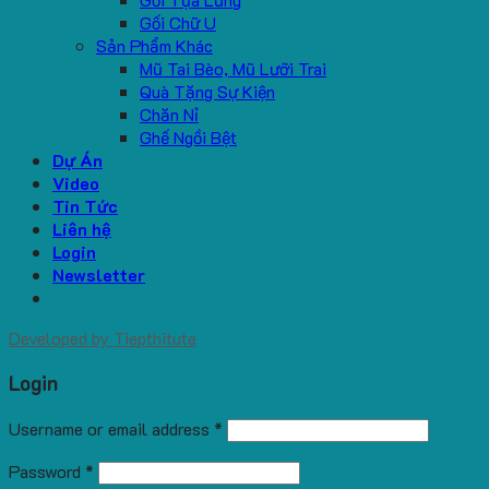
Gối Chữ U
Sản Phẩm Khác
Mũ Tai Bèo, Mũ Lưỡi Trai
Quà Tặng Sự Kiện
Chăn Nỉ
Ghế Ngồi Bệt
Dự Án
Video
Tin Tức
Liên hệ
Login
Newsletter
Developed by
Tiepthitute
Login
Username or email address
*
Password
*