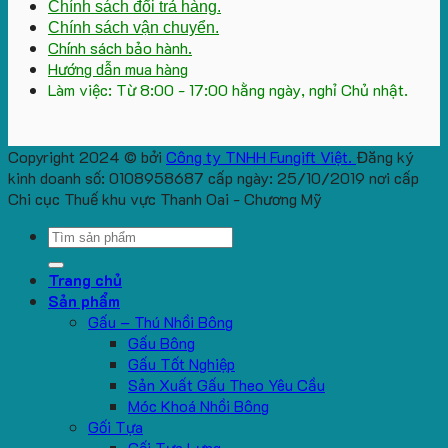
Chính sách đổi trả hàng.
Chính sách vận chuyển.
Chính sách bảo hành.
Hướng dẫn mua hàng
Làm việc: Từ 8:00 - 17:00 hằng ngày, nghỉ Chủ nhật.
Copyright 2024 © bởi
Công ty TNHH Fungift Việt.
Đăng ký
kinh doanh số: 0108958687 cấp ngày: 25/10/2019 nơi cấp
Chi cục Thuế khu vực Thanh Oai - Chương Mỹ
Search
for:
Trang chủ
Sản phẩm
Gấu – Thú Nhồi Bông
Gấu Bông
Gấu Tốt Nghiệp
Sản Xuất Gấu Theo Yêu Cầu
Móc Khoá Nhồi Bông
Gối Tựa
Gối Tựa Lưng