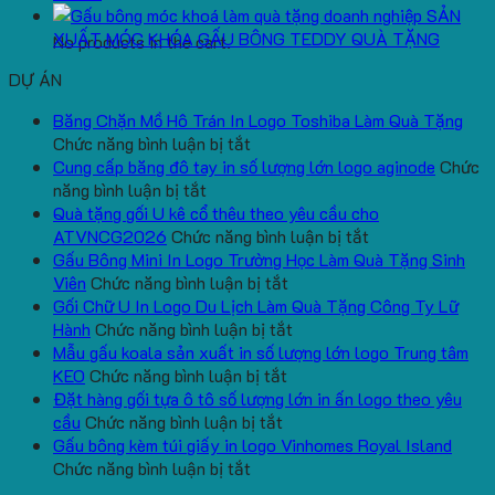
SẢN
XUẤT MÓC KHÓA GẤU BÔNG TEDDY QUÀ TẶNG
No products in the cart.
DỰ ÁN
Băng Chặn Mồ Hô Trán In Logo Toshiba Làm Quà Tặng
ở
Chức năng bình luận bị tắt
Băng
Cung cấp băng đô tay in số lượng lớn logo aginode
Chức
ở
Chặn
năng bình luận bị tắt
Cung
Mồ
Quà tặng gối U kê cổ thêu theo yêu cầu cho
cấp
Hô
ở
ATVNCG2026
Chức năng bình luận bị tắt
băng
Trán
Quà
Gấu Bông Mini In Logo Trường Học Làm Quà Tặng Sinh
đô
In
ở
tặng
Viên
Chức năng bình luận bị tắt
tay
Logo
Gấu
gối
Gối Chữ U In Logo Du Lịch Làm Quà Tặng Công Ty Lữ
in
Toshiba
Bông
ở
U
Hành
Chức năng bình luận bị tắt
số
Làm
Mini
Gối
kê
Mẫu gấu koala sản xuất in số lượng lớn logo Trung tâm
lượng
Quà
ở
In
Chữ
cổ
KEO
Chức năng bình luận bị tắt
lớn
Tặng
Mẫu
Logo
U
thêu
Đặt hàng gối tựa ô tô số lượng lớn in ấn logo theo yêu
logo
ở
gấu
Trường
In
theo
cầu
Chức năng bình luận bị tắt
aginode
Đặt
koala
Học
Logo
yêu
Gấu bông kèm túi giấy in logo Vinhomes Royal Island
ở
hàng
sản
Làm
Du
cầu
Chức năng bình luận bị tắt
Gấu
gối
xuất
Quà
Lịch
cho