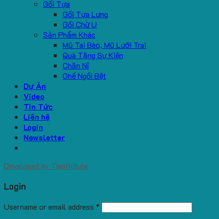
Gối Tựa
Gối Tựa Lưng
Gối Chữ U
Sản Phẩm Khác
Mũ Tai Bèo, Mũ Lưỡi Trai
Quà Tặng Sự Kiện
Chăn Nỉ
Ghế Ngồi Bệt
Dự Án
Video
Tin Tức
Liên hệ
Login
Newsletter
Developed by
Tiepthitute
Login
Username or email address
*