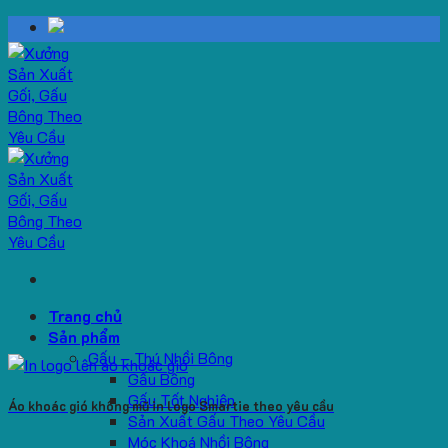
Skip
to
content
Trang chủ
Sản phẩm
Gấu – Thú Nhồi Bông
Gấu Bông
Gấu Tốt Nghiệp
Áo khoác gió không mũ in logo Smartie theo yêu cầu
Sản Xuất Gấu Theo Yêu Cầu
Móc Khoá Nhồi Bông