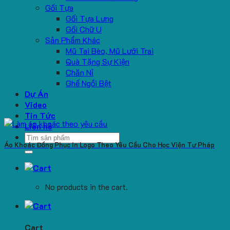
Gối Tựa
Gối Tựa Lưng
Gối Chữ U
Sản Phẩm Khác
Mũ Tai Bèo, Mũ Lưỡi Trai
Quà Tặng Sự Kiện
Chăn Nỉ
Ghế Ngồi Bệt
Dự Án
Video
Tin Tức
Liên hệ
Search
Áo Khoác Đồng Phục In Logo Theo Yêu Cầu Cho Học Viện Tư Pháp
for:
No products in the cart.
Cart