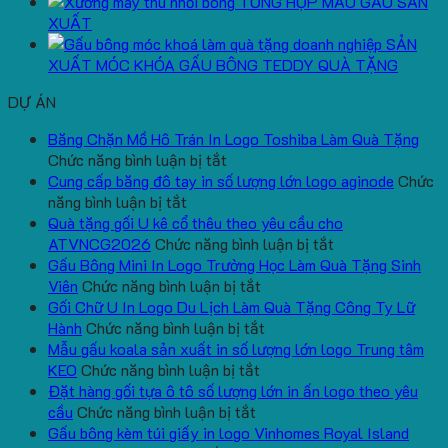
TỔNG HỢP MẪU GẤU SẢN
XUẤT
SẢN
XUẤT MÓC KHÓA GẤU BÔNG TEDDY QUÀ TẶNG
DỰ ÁN
Băng Chặn Mồ Hô Trán In Logo Toshiba Làm Quà Tặng
ở
Chức năng bình luận bị tắt
Băng
Cung cấp băng đô tay in số lượng lớn logo aginode
Chức
ở
Chặn
năng bình luận bị tắt
Cung
Mồ
Quà tặng gối U kê cổ thêu theo yêu cầu cho
cấp
Hô
ở
ATVNCG2026
Chức năng bình luận bị tắt
băng
Trán
Quà
Gấu Bông Mini In Logo Trường Học Làm Quà Tặng Sinh
đô
In
ở
tặng
Viên
Chức năng bình luận bị tắt
tay
Logo
Gấu
gối
Gối Chữ U In Logo Du Lịch Làm Quà Tặng Công Ty Lữ
in
Toshiba
Bông
ở
U
Hành
Chức năng bình luận bị tắt
số
Làm
Mini
Gối
kê
Mẫu gấu koala sản xuất in số lượng lớn logo Trung tâm
lượng
Quà
ở
In
Chữ
cổ
KEO
Chức năng bình luận bị tắt
lớn
Tặng
Mẫu
Logo
U
thêu
Đặt hàng gối tựa ô tô số lượng lớn in ấn logo theo yêu
logo
ở
gấu
Trường
In
theo
cầu
Chức năng bình luận bị tắt
aginode
Đặt
koala
Học
Logo
yêu
Gấu bông kèm túi giấy in logo Vinhomes Royal Island