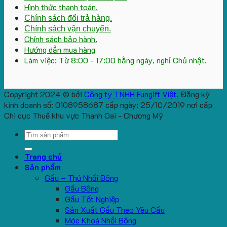
Hình thức thanh toán.
Chính sách đổi trả hàng.
Chính sách vận chuyển.
Chính sách bảo hành.
Hướng dẫn mua hàng
Làm việc: Từ 8:00 - 17:00 hằng ngày, nghỉ Chủ nhật.
Copyright 2024 © bởi
Công ty TNHH Fungift Việt.
Đăng ký
kinh doanh số: 0108958687 cấp ngày: 25/10/2019 nơi cấp
Chi cục Thuế khu vực Thanh Oai - Chương Mỹ
Search
for:
Trang chủ
Sản phẩm
Gấu – Thú Nhồi Bông
Gấu Bông
Gấu Tốt Nghiệp
Sản Xuất Gấu Theo Yêu Cầu
Móc Khoá Nhồi Bông