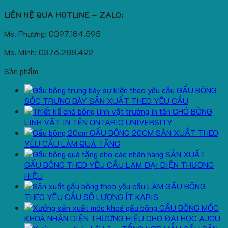
LIÊN HỆ QUA HOTLINE – ZALO:
Ms. Phương: 0397.184.595
Ms. Minh: 0376.288.492
Sản phẩm
GẤU BÔNG
SÓC TRƯNG BÀY SẢN XUẤT THEO YÊU CẦU
CHÓ BÔNG
LINH VẬT IN TÊN ONTARIO UNIVERSITY
GẤU BÔNG 20CM SẢN XUẤT THEO
YÊU CẦU LÀM QUÀ TẶNG
SẢN XUẤT
GẤU BÔNG THEO YÊU CẦU LÀM ĐẠI DIỆN THƯƠNG
HIỆU
LÀM GẤU BÔNG
THEO YÊU CẦU SỐ LƯỢNG ÍT KARIS
GẤU BÔNG MÓC
KHOÁ NHẬN DIỆN THƯƠNG HIỆU CHO ĐẠI HỌC AJOU