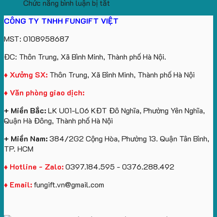
ở
hàng
sản
Làm
Du
cầu
Chức năng bình luận bị tắt
Gấu
gối
xuất
Quà
Lịch
cho
CÔNG TY TNHH FUNGIFT VIỆT
bông
tựa
in
Tặng
Làm
ATVNCG2026
kèm
ô
số
Sinh
Quà
MST: 0108958687
túi
tô
lượng
Viên
Tặng
giấy
số
lớn
Công
ĐC: Thôn Trung, Xã Bình Minh, Thành phố Hà Nội.
in
lượng
logo
Ty
logo
lớn
Trung
Lữ
♦ Xưởng SX:
Thôn Trung, Xã Bình Minh, Thành phố Hà Nội
Vinhomes
in
tâm
Hành
♦ Văn phòng giao dịch:
Royal
ấn
KEO
Island
logo
+ Miền Bắc:
LK U01-L06 KĐT Đô Nghĩa, Phường Yên Nghĩa,
theo
Quận Hà Đông, Thành phố Hà Nội
yêu
cầu
+ Miền Nam:
384/2G2 Cộng Hòa, Phường 13. Quận Tân Bình,
TP. HCM
♦ Hotline - Zalo:
0397.184.595 - 0376.288.492
♦ Email:
fungift.vn@gmail.com