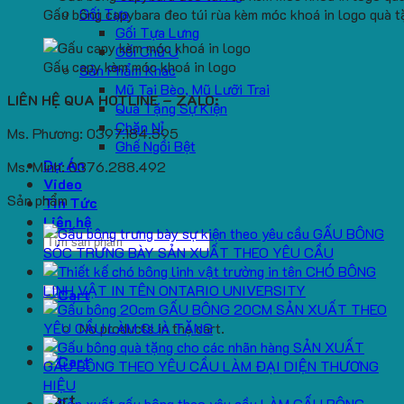
Gối Tựa
Gấu bông capybara đeo túi rùa kèm móc khoá in logo quà t
Gối Tựa Lưng
Gối Chữ U
Gấu capy kèm móc khoá in logo
Sản Phẩm Khác
Mũ Tai Bèo, Mũ Lưỡi Trai
LIÊN HỆ QUA HOTLINE – ZALO:
Quà Tặng Sự Kiện
Chăn Nỉ
Ms. Phương: 0397.184.595
Ghế Ngồi Bệt
Dự Án
Ms. Minh: 0376.288.492
Video
Sản phẩm
Tin Tức
Liên hệ
GẤU BÔNG
Search
SÓC TRƯNG BÀY SẢN XUẤT THEO YÊU CẦU
for:
CHÓ BÔNG
LINH VẬT IN TÊN ONTARIO UNIVERSITY
GẤU BÔNG 20CM SẢN XUẤT THEO
YÊU CẦU LÀM QUÀ TẶNG
No products in the cart.
SẢN XUẤT
GẤU BÔNG THEO YÊU CẦU LÀM ĐẠI DIỆN THƯƠNG
HIỆU
Cart
LÀM GẤU BÔNG