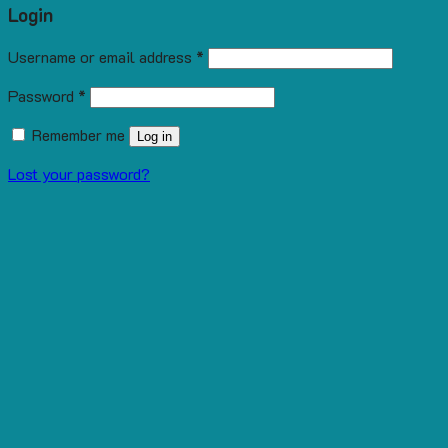
Login
Username or email address
*
Password
*
Remember me
Log in
Lost your password?