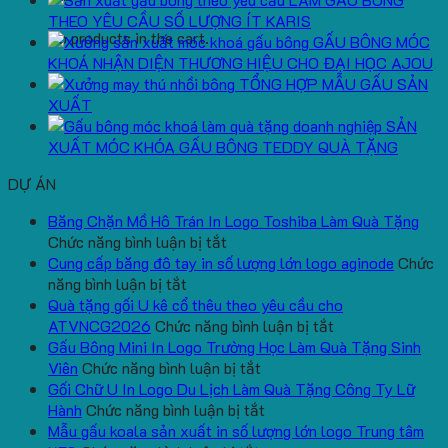
THEO YÊU CẦU SỐ LƯỢNG ÍT KARIS
No products in the cart.
GẤU BÔNG MÓC
KHOÁ NHẬN DIỆN THƯƠNG HIỆU CHO ĐẠI HỌC AJOU
TỔNG HỢP MẪU GẤU SẢN
XUẤT
SẢN
XUẤT MÓC KHÓA GẤU BÔNG TEDDY QUÀ TẶNG
DỰ ÁN
Băng Chặn Mồ Hô Trán In Logo Toshiba Làm Quà Tặng
ở
Chức năng bình luận bị tắt
Băng
Cung cấp băng đô tay in số lượng lớn logo aginode
Chức
ở
Chặn
năng bình luận bị tắt
Cung
Mồ
Quà tặng gối U kê cổ thêu theo yêu cầu cho
cấp
Hô
ở
ATVNCG2026
Chức năng bình luận bị tắt
băng
Trán
Quà
Gấu Bông Mini In Logo Trường Học Làm Quà Tặng Sinh
đô
In
ở
tặng
Viên
Chức năng bình luận bị tắt
tay
Logo
Gấu
gối
Gối Chữ U In Logo Du Lịch Làm Quà Tặng Công Ty Lữ
in
Toshiba
Bông
ở
U
Hành
Chức năng bình luận bị tắt
số
Làm
Mini
Gối
kê
Mẫu gấu koala sản xuất in số lượng lớn logo Trung tâm