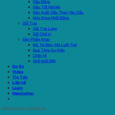
Gấu Bông
Gấu Tốt Nghiệp
Sản Xuất Gấu Theo Yêu Cầu
Móc Khoá Nhồi Bông
Gối Tựa
Gối Tựa Lưng
Gối Chữ U
Sản Phẩm Khác
Mũ Tai Bèo, Mũ Lưỡi Trai
Quà Tặng Sự Kiện
Chăn Nỉ
Ghế Ngồi Bệt
Dự Án
Video
Tin Tức
Liên hệ
Login
Newsletter
Developed by
Tiepthitute