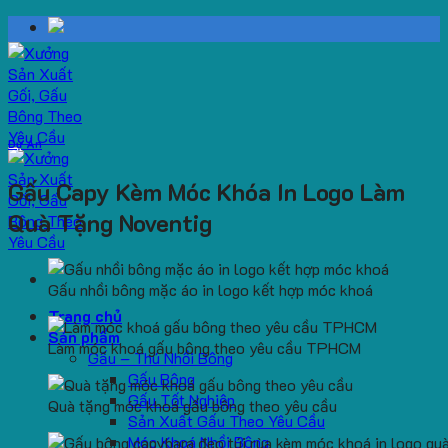
Skip
to
content
Dự Án
Gấu Capy Kèm Móc Khóa In Logo Làm
Quà Tặng Noventig
Gấu nhồi bông mặc áo in logo kết hợp móc khoá
Trang chủ
Sản phẩm
Làm móc khoá gấu bông theo yêu cầu TPHCM
Gấu – Thú Nhồi Bông
Gấu Bông
Gấu Tốt Nghiệp
Quà tặng móc khoá gấu bông theo yêu cầu
Sản Xuất Gấu Theo Yêu Cầu
Móc Khoá Nhồi Bông