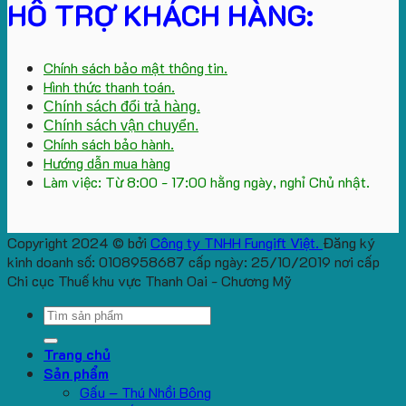
HỖ TRỢ KHÁCH HÀNG:
Chính sách bảo mật thông tin.
Hình thức thanh toán.
Chính sách đổi trả hàng.
Chính sách vận chuyển.
Chính sách bảo hành.
Hướng dẫn mua hàng
Làm việc: Từ 8:00 - 17:00 hằng ngày, nghỉ Chủ nhật.
Copyright 2024 © bởi
Công ty TNHH Fungift Việt.
Đăng ký
kinh doanh số: 0108958687 cấp ngày: 25/10/2019 nơi cấp
Chi cục Thuế khu vực Thanh Oai - Chương Mỹ
Search
for:
Trang chủ
Sản phẩm
Gấu – Thú Nhồi Bông