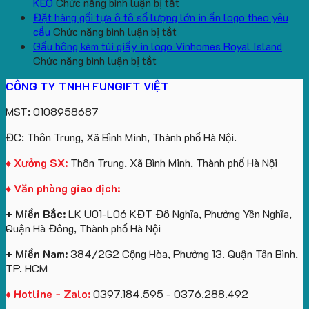
lượng
Quà
ở
In
Chữ
cổ
KEO
Chức năng bình luận bị tắt
lớn
Tặng
Mẫu
Logo
U
thêu
Đặt hàng gối tựa ô tô số lượng lớn in ấn logo theo yêu
logo
ở
gấu
Trường
In
theo
cầu
Chức năng bình luận bị tắt
aginode
Đặt
koala
Học
Logo
yêu
Gấu bông kèm túi giấy in logo Vinhomes Royal Island
ở
hàng
sản
Làm
Du
cầu
Chức năng bình luận bị tắt
Gấu
gối
xuất
Quà
Lịch
cho
CÔNG TY TNHH FUNGIFT VIỆT
bông
tựa
in
Tặng
Làm
ATVNCG2026
kèm
ô
số
Sinh
Quà
MST: 0108958687
túi
tô
lượng
Viên
Tặng
giấy
số
lớn
Công
ĐC: Thôn Trung, Xã Bình Minh, Thành phố Hà Nội.
in
lượng
logo
Ty
logo
lớn
Trung
Lữ
♦ Xưởng SX:
Thôn Trung, Xã Bình Minh, Thành phố Hà Nội
Vinhomes
in
tâm
Hành
♦ Văn phòng giao dịch:
Royal
ấn
KEO
Island
logo
+ Miền Bắc:
LK U01-L06 KĐT Đô Nghĩa, Phường Yên Nghĩa,
theo
Quận Hà Đông, Thành phố Hà Nội
yêu
cầu
+ Miền Nam:
384/2G2 Cộng Hòa, Phường 13. Quận Tân Bình,
TP. HCM
♦ Hotline - Zalo:
0397.184.595 - 0376.288.492