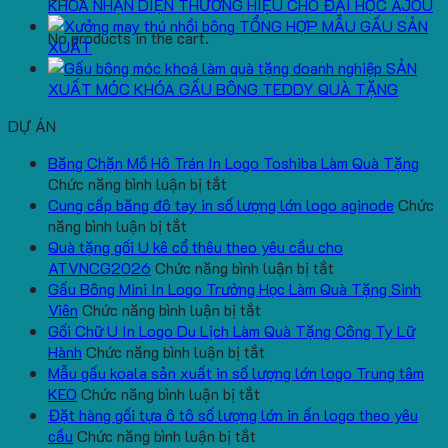
KHOÁ NHẬN DIỆN THƯƠNG HIỆU CHO ĐẠI HỌC AJOU
TỔNG HỢP MẪU GẤU SẢN
No products in the cart.
XUẤT
SẢN
XUẤT MÓC KHÓA GẤU BÔNG TEDDY QUÀ TẶNG
DỰ ÁN
Băng Chặn Mồ Hô Trán In Logo Toshiba Làm Quà Tặng
ở
Chức năng bình luận bị tắt
Băng
Cung cấp băng đô tay in số lượng lớn logo aginode
Chức
ở
Chặn
năng bình luận bị tắt
Cung
Mồ
Quà tặng gối U kê cổ thêu theo yêu cầu cho
cấp
Hô
ở
ATVNCG2026
Chức năng bình luận bị tắt
băng
Trán
Quà
Gấu Bông Mini In Logo Trường Học Làm Quà Tặng Sinh
đô
In
ở
tặng
Viên
Chức năng bình luận bị tắt
tay
Logo
Gấu
gối
Gối Chữ U In Logo Du Lịch Làm Quà Tặng Công Ty Lữ
in
Toshiba
Bông
ở
U
Hành
Chức năng bình luận bị tắt
số
Làm
Mini
Gối
kê
Mẫu gấu koala sản xuất in số lượng lớn logo Trung tâm
lượng
Quà
ở
In
Chữ
cổ
KEO
Chức năng bình luận bị tắt
lớn
Tặng
Mẫu
Logo
U
thêu
Đặt hàng gối tựa ô tô số lượng lớn in ấn logo theo yêu
logo
ở
gấu
Trường
In
theo
cầu
Chức năng bình luận bị tắt