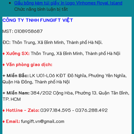
aginode
Đặt
koala
Học
Logo
yêu
Gấu bông kèm túi giấy in logo Vinhomes Royal Island
ở
hàng
sản
Làm
Du
cầu
Chức năng bình luận bị tắt
Gấu
gối
xuất
Quà
Lịch
cho
CÔNG TY TNHH FUNGIFT VIỆT
bông
tựa
in
Tặng
Làm
ATVNCG2026
kèm
ô
số
Sinh
Quà
MST: 0108958687
túi
tô
lượng
Viên
Tặng
giấy
số
lớn
Công
ĐC: Thôn Trung, Xã Bình Minh, Thành phố Hà Nội.
in
lượng
logo
Ty
logo
lớn
Trung
Lữ
♦ Xưởng SX:
Thôn Trung, Xã Bình Minh, Thành phố Hà Nội
Vinhomes
in
tâm
Hành
♦ Văn phòng giao dịch:
Royal
ấn
KEO
Island
logo
+ Miền Bắc:
LK U01-L06 KĐT Đô Nghĩa, Phường Yên Nghĩa,
theo
Quận Hà Đông, Thành phố Hà Nội
yêu
cầu
+ Miền Nam:
384/2G2 Cộng Hòa, Phường 13. Quận Tân Bình,
TP. HCM
♦ Hotline - Zalo:
0397.184.595 - 0376.288.492
♦ Email:
fungift.vn@gmail.com