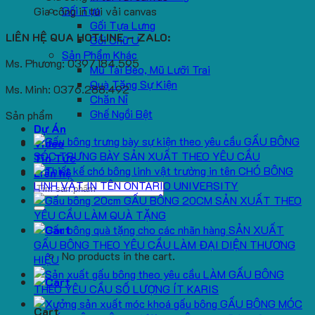
Gối Tựa
Gia công in túi vải canvas
Gối Tựa Lưng
LIÊN HỆ QUA HOTLINE – ZALO:
Gối Chữ U
Sản Phẩm Khác
Ms. Phương: 0397.184.595
Mũ Tai Bèo, Mũ Lưỡi Trai
Quà Tặng Sự Kiện
Ms. Minh: 0376.288.492
Chăn Nỉ
Ghế Ngồi Bệt
Sản phẩm
Dự Án
GẤU BÔNG
Video
SÓC TRƯNG BÀY SẢN XUẤT THEO YÊU CẦU
Tin Tức
CHÓ BÔNG
Liên hệ
LINH VẬT IN TÊN ONTARIO UNIVERSITY
Search
GẤU BÔNG 20CM SẢN XUẤT THEO
for:
YÊU CẦU LÀM QUÀ TẶNG
SẢN XUẤT
GẤU BÔNG THEO YÊU CẦU LÀM ĐẠI DIỆN THƯƠNG
No products in the cart.
HIỆU
LÀM GẤU BÔNG
THEO YÊU CẦU SỐ LƯỢNG ÍT KARIS
GẤU BÔNG MÓC
Cart