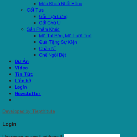
Móc Khoá Nhồi Bông
Gối Tựa
Gối Tựa Lưng
Gối Chữ U
Sản Phẩm Khác
Mũ Tai Bèo, Mũ Lưỡi Trai
Quà Tặng Sự Kiện
Chăn Nỉ
Ghế Ngồi Bệt
Dự Án
Video
Tin Tức
Liên hệ
Login
Newsletter
Developed by
Tiepthitute
Login
Username or email address
*