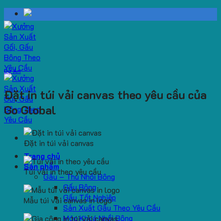
Skip
to
content
Dự Án
Đặt in túi vải canvas theo yêu cầu của
Go Global
Đặt in túi vải canvas
Trang chủ
Sản phẩm
Túi vải in theo yêu cầu
Gấu – Thú Nhồi Bông
Gấu Bông
Gấu Tốt Nghiệp
Mẫu túi vải canvas in logo
Sản Xuất Gấu Theo Yêu Cầu
Móc Khoá Nhồi Bông