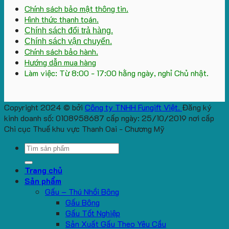
Chính sách bảo mật thông tin.
Hình thức thanh toán.
Chính sách đổi trả hàng.
Chính sách vận chuyển.
Chính sách bảo hành.
Hướng dẫn mua hàng
Làm việc: Từ 8:00 - 17:00 hằng ngày, nghỉ Chủ nhật.
Copyright 2024 © bởi
Công ty TNHH Fungift Việt.
Đăng ký
kinh doanh số: 0108958687 cấp ngày: 25/10/2019 nơi cấp
Chi cục Thuế khu vực Thanh Oai - Chương Mỹ
Search
for:
Trang chủ
Sản phẩm
Gấu – Thú Nhồi Bông
Gấu Bông
Gấu Tốt Nghiệp
Sản Xuất Gấu Theo Yêu Cầu