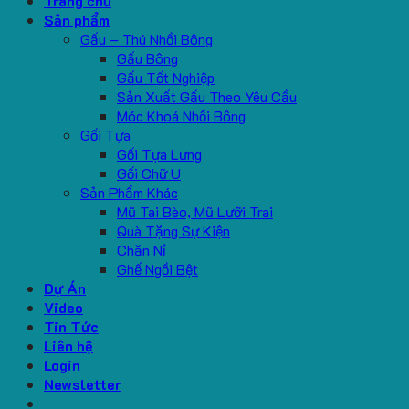
Trang chủ
Sản phẩm
Gấu – Thú Nhồi Bông
Gấu Bông
Gấu Tốt Nghiệp
Sản Xuất Gấu Theo Yêu Cầu
Móc Khoá Nhồi Bông
Gối Tựa
Gối Tựa Lưng
Gối Chữ U
Sản Phẩm Khác
Mũ Tai Bèo, Mũ Lưỡi Trai
Quà Tặng Sự Kiện
Chăn Nỉ
Ghế Ngồi Bệt
Dự Án
Video
Tin Tức
Liên hệ
Login
Newsletter