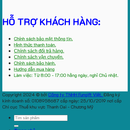
HỖ TRỢ KHÁCH HÀNG:
Chính sách bảo mật thông tin.
Hình thức thanh toán.
Chính sách đổi trả hàng.
Chính sách vận chuyển.
Chính sách bảo hành.
Hướng dẫn mua hàng
Làm việc: Từ 8:00 - 17:00 hằng ngày, nghỉ Chủ nhật.
Copyright 2024 © bởi
Công ty TNHH Fungift Việt.
Đăng ký
kinh doanh số: 0108958687 cấp ngày: 25/10/2019 nơi cấp
Chi cục Thuế khu vực Thanh Oai - Chương Mỹ
Search
for: