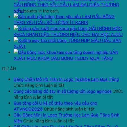
GẤU BÔNG THEO YÊU CẦU LÀM ĐẠI DIỆN THƯƠNG
HIỆU
No products in the cart.
LÀM GẤU BÔNG
THEO YÊU CẦU SỐ LƯỢNG ÍT KARIS
GẤU BÔNG MÓC
KHOÁ NHẬN DIỆN THƯƠNG HIỆU CHO ĐẠI HỌC AJOU
TỔNG HỢP MẪU GẤU SẢN
XUẤT
SẢN
XUẤT MÓC KHÓA GẤU BÔNG TEDDY QUÀ TẶNG
DỰ ÁN
Băng Chặn Mồ Hô Trán In Logo Toshiba Làm Quà Tặng
ở
Chức năng bình luận bị tắt
Băng
Cung cấp băng đô tay in số lượng lớn logo aginode
Chức
ở
Chặn
năng bình luận bị tắt
Cung
Mồ
Quà tặng gối U kê cổ thêu theo yêu cầu cho
cấp
Hô
ở
ATVNCG2026
Chức năng bình luận bị tắt
băng
Trán
Quà
Gấu Bông Mini In Logo Trường Học Làm Quà Tặng Sinh
đô
In
ở
tặng
Viên
Chức năng bình luận bị tắt
tay
Logo
Gấu
gối
Gối Chữ U In Logo Du Lịch Làm Quà Tặng Công Ty Lữ