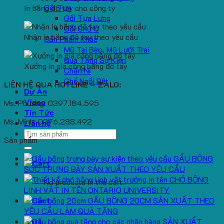
Gối Tựa
In băng đô tay cho công ty
Gối Tựa Lưng
Gối Chữ U
Nhận in băng đô tay theo yêu cầu
Sản Phẩm Khác
Mũ Tai Bèo, Mũ Lưỡi Trai
Quà Tặng Sự Kiện
Xưởng in gia công băng đô tay
Chăn Nỉ
Ghế Ngồi Bệt
LIÊN HỆ QUA HOTLINE – ZALO:
Dự Án
Video
Ms. Phương: 0397.184.595
Tin Tức
Ms. Minh: 0376.288.492
Liên hệ
Search
Sản phẩm
for:
GẤU BÔNG
SÓC TRƯNG BÀY SẢN XUẤT THEO YÊU CẦU
CHÓ BÔNG
No products in the cart.
LINH VẬT IN TÊN ONTARIO UNIVERSITY
GẤU BÔNG 20CM SẢN XUẤT THEO
YÊU CẦU LÀM QUÀ TẶNG
SẢN XUẤT
Cart