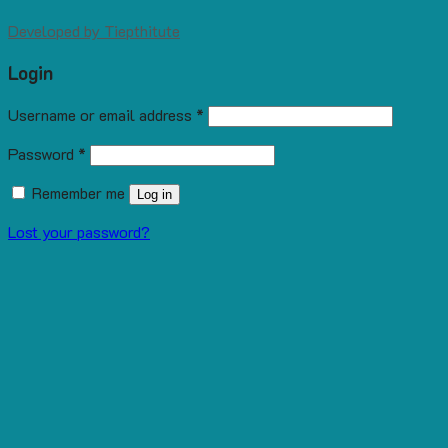
Developed by
Tiepthitute
Login
Username or email address
*
Password
*
Remember me
Log in
Lost your password?