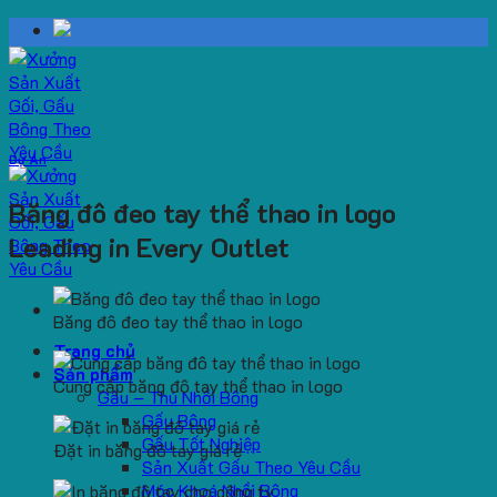
Skip
to
content
Dự Án
Băng đô đeo tay thể thao in logo
Leading in Every Outlet
Băng đô đeo tay thể thao in logo
Trang chủ
Sản phẩm
Cung cấp băng đô tay thể thao in logo
Gấu – Thú Nhồi Bông
Gấu Bông
Gấu Tốt Nghiệp
Đặt in băng đô tay giá rẻ
Sản Xuất Gấu Theo Yêu Cầu
Móc Khoá Nhồi Bông