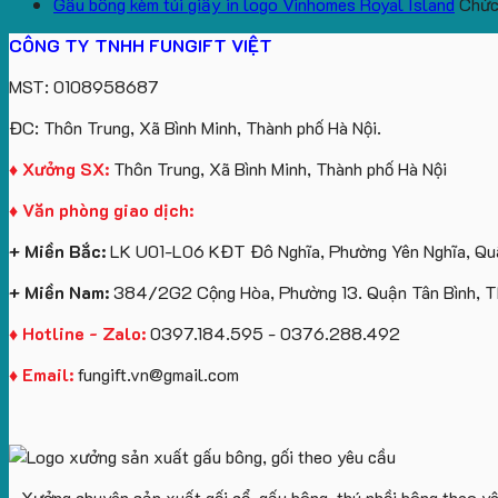
Gấu bông kèm túi giấy in logo Vinhomes Royal Island
Chức 
CÔNG TY TNHH FUNGIFT VIỆT
MST: 0108958687
ĐC: Thôn Trung, Xã Bình Minh, Thành phố Hà Nội.
♦ Xưởng SX:
Thôn Trung, Xã Bình Minh, Thành phố Hà Nội
♦ Văn phòng giao dịch:
+ Miền Bắc:
LK U01-L06 KĐT Đô Nghĩa, Phường Yên Nghĩa, Quậ
+ Miền Nam:
384/2G2 Cộng Hòa, Phường 13. Quận Tân Bình, 
♦ Hotline - Zalo:
0397.184.595 - 0376.288.492
♦ Email:
fungift.vn@gmail.com
- Xưởng chuyên sản xuất gối cổ, gấu bông, thú nhồi bông theo y