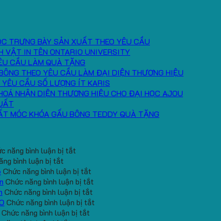
ÓC TRƯNG BÀY SẢN XUẤT THEO YÊU CẦU
H VẬT IN TÊN ONTARIO UNIVERSITY
ÊU CẦU LÀM QUÀ TẶNG
BÔNG THEO YÊU CẦU LÀM ĐẠI DIỆN THƯƠNG HIỆU
 YÊU CẦU SỐ LƯỢNG ÍT KARIS
HOÁ NHẬN DIỆN THƯƠNG HIỆU CHO ĐẠI HỌC AJOU
UẤT
ẤT MÓC KHÓA GẤU BÔNG TEDDY QUÀ TẶNG
ở
c năng bình luận bị tắt
ở
Băng
ng bình luận bị tắt
Cung
Chặn
ở
6
Chức năng bình luận bị tắt
cấp
Mồ
Quà
ở
n
Chức năng bình luận bị tắt
băng
Hô
tặng
ở
Gấu
h
Chức năng bình luận bị tắt
đô
Trán
gối
Gối
Bông
ở
EO
Chức năng bình luận bị tắt
tay
In
ở
U
Chữ
Mini
Mẫu
Chức năng bình luận bị tắt