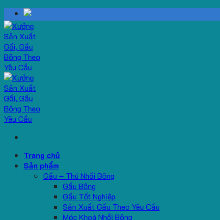
Skip
to
content
Trang chủ
Sản phẩm
Gấu – Thú Nhồi Bông
Gấu Bông
Gấu Tốt Nghiệp
Sản Xuất Gấu Theo Yêu Cầu
Móc Khoá Nhồi Bông