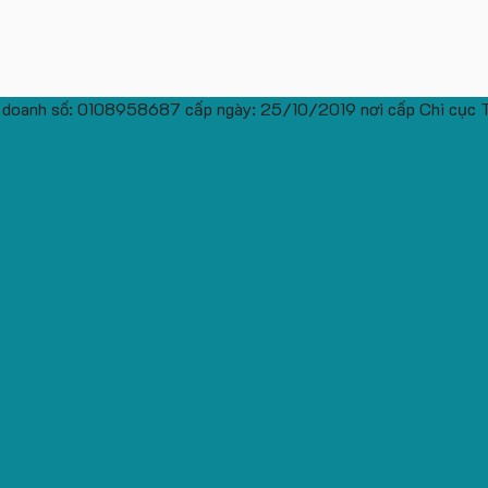
 doanh số: 0108958687 cấp ngày: 25/10/2019 nơi cấp Chi cục 