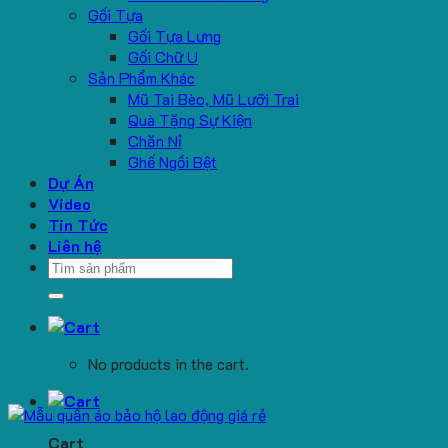
Gối Tựa
Gối Tựa Lưng
Gối Chữ U
Sản Phẩm Khác
Mũ Tai Bèo, Mũ Lưỡi Trai
Quà Tặng Sự Kiện
Chăn Nỉ
Ghế Ngồi Bệt
Dự Án
Video
Tin Tức
Liên hệ
Search
for:
No products in the cart.
Cart