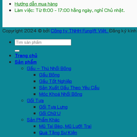
Hướng dẫn mua hàng
Làm việc: Từ 8:00 - 17:00 hằng ngày, nghỉ Chủ nhật.
Copyright 2024 © bởi
Công ty TNHH Fungift Việt.
Đăng ký kinh
Search
for:
Trang chủ
Sản phẩm
Gấu – Thú Nhồi Bông
Gấu Bông
Gấu Tốt Nghiệp
Sản Xuất Gấu Theo Yêu Cầu
Móc Khoá Nhồi Bông
Gối Tựa
Gối Tựa Lưng
Gối Chữ U
Sản Phẩm Khác
Mũ Tai Bèo, Mũ Lưỡi Trai
Quà Tặng Sự Kiện