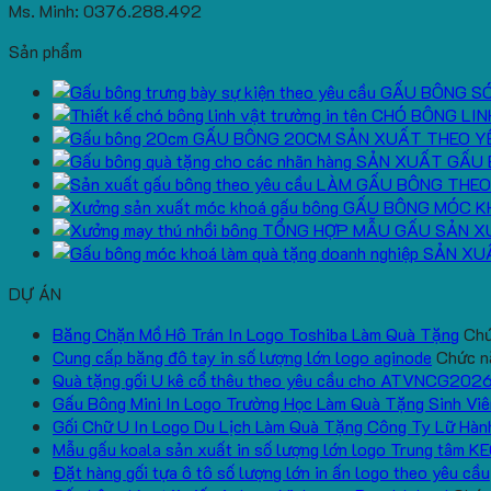
Ms. Minh: 0376.288.492
Sản phẩm
GẤU BÔNG S
CHÓ BÔNG LIN
GẤU BÔNG 20CM SẢN XUẤT THEO Y
SẢN XUẤT GẤU 
LÀM GẤU BÔNG THEO
GẤU BÔNG MÓC K
TỔNG HỢP MẪU GẤU SẢN X
SẢN XU
DỰ ÁN
Băng Chặn Mồ Hô Trán In Logo Toshiba Làm Quà Tặng
Chứ
Cung cấp băng đô tay in số lượng lớn logo aginode
Chức nă
Quà tặng gối U kê cổ thêu theo yêu cầu cho ATVNCG202
Gấu Bông Mini In Logo Trường Học Làm Quà Tặng Sinh Viê
Gối Chữ U In Logo Du Lịch Làm Quà Tặng Công Ty Lữ Hàn
Mẫu gấu koala sản xuất in số lượng lớn logo Trung tâm K
Đặt hàng gối tựa ô tô số lượng lớn in ấn logo theo yêu cầu