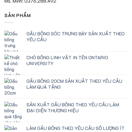
Ms. Minh: 0376.288.492
SẢN PHẨM
GẤU BÔNG SÓC TRƯNG BÀY SẢN XUẤT THEO
YÊU CẦU
CHÓ BÔNG LINH VẬT IN TÊN ONTARIO
UNIVERSITY
GẤU BÔNG 20CM SẢN XUẤT THEO YÊU CẦU
LÀM QUÀ TẶNG
SẢN XUẤT GẤU BÔNG THEO YÊU CẦU LÀM
ĐẠI DIỆN THƯƠNG HIỆU
LÀM GẤU BÔNG THEO YÊU CẦU SỐ LƯỢNG ÍT