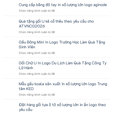
Chặn
Cung cấp băng đô tay in số lượng lớn logo aginode
Mồ
ở
Chức năng bình luận bị tắt
Hô
Cung
Trán
cấp
Quà tặng gối U kê cổ thêu theo yêu cầu cho
In
băng
Logo
ATVNCG2026
đô
Toshiba
ở
Chức năng bình luận bị tắt
tay
Làm
Quà
in
Quà
tặng
số
Gấu Bông Mini In Logo Trường Học Làm Quà Tặng
Tặng
gối
lượng
Sinh Viên
U
lớn
ở
Chức năng bình luận bị tắt
kê
logo
Gấu
cổ
aginode
Bông
Gối Chữ U In Logo Du Lịch Làm Quà Tặng Công Ty
thêu
Mini
theo
Lữ Hành
In
yêu
ở
Chức năng bình luận bị tắt
Logo
cầu
Gối
Trường
cho
Chữ
Mẫu gấu koala sản xuất in số lượng lớn logo Trung
Học
ATVNCG2026
U
Làm
tâm KEO
In
Quà
ở
Chức năng bình luận bị tắt
Logo
Tặng
Mẫu
Du
Sinh
gấu
Đặt hàng gối tựa ô tô số lượng lớn in ấn logo theo
Lịch
Viên
koala
Làm
yêu cầu
sản
Quà