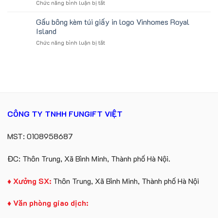
ở
Chức năng bình luận bị tắt
xuất
Tặng
Đặt
in
Công
hàng
Gấu bông kèm túi giấy in logo Vinhomes Royal
số
Ty
gối
lượng
Island
Lữ
tựa
lớn
Hành
ở
Chức năng bình luận bị tắt
ô
logo
Gấu
tô
Trung
bông
số
tâm
kèm
lượng
KEO
túi
lớn
giấy
in
in
ấn
logo
logo
Vinhomes
theo
CÔNG TY TNHH FUNGIFT VIỆT
Royal
yêu
Island
cầu
MST: 0108958687
ĐC: Thôn Trung, Xã Bình Minh, Thành phố Hà Nội.
♦ Xưởng SX:
Thôn Trung, Xã Bình Minh, Thành phố Hà Nội
♦ Văn phòng giao dịch: