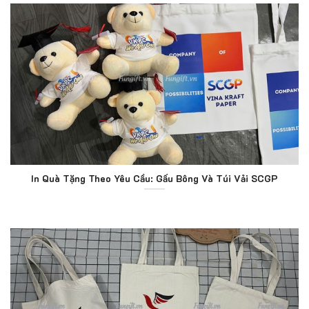
In Quà Tặng Theo Yêu Cầu: Gấu Bông Và Túi Vải SCGP