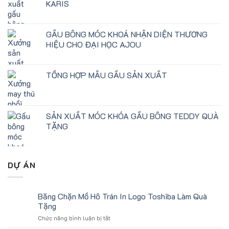
KARIS
GẤU BÔNG MÓC KHOÁ NHẬN DIỆN THƯƠNG
HIỆU CHO ĐẠI HỌC AJOU
TỔNG HỢP MẪU GẤU SẢN XUẤT
SẢN XUẤT MÓC KHÓA GẤU BÔNG TEDDY QUÀ
TẶNG
DỰ ÁN
Băng Chặn Mồ Hô Trán In Logo Toshiba Làm Quà
Tặng
ở
Chức năng bình luận bị tắt
Băng