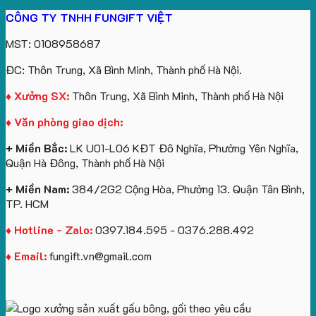
Gấu
gối
xuất
Quà
Lịch
cho
CÔNG TY TNHH FUNGIFT VIỆT
bông
tựa
in
Tặng
Làm
ATVNCG2026
kèm
ô
số
Sinh
Quà
MST: 0108958687
túi
tô
lượng
Viên
Tặng
giấy
số
lớn
Công
ĐC: Thôn Trung, Xã Bình Minh, Thành phố Hà Nội.
in
lượng
logo
Ty
logo
lớn
Trung
Lữ
♦ Xưởng SX:
Thôn Trung, Xã Bình Minh, Thành phố Hà Nội
Vinhomes
in
tâm
Hành
♦ Văn phòng giao dịch:
Royal
ấn
KEO
Island
logo
+ Miền Bắc:
LK U01-L06 KĐT Đô Nghĩa, Phường Yên Nghĩa,
theo
Quận Hà Đông, Thành phố Hà Nội
yêu
cầu
+ Miền Nam:
384/2G2 Cộng Hòa, Phường 13. Quận Tân Bình,
TP. HCM
♦ Hotline - Zalo:
0397.184.595 - 0376.288.492
♦ Email:
fungift.vn@gmail.com