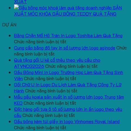
XUẤT
SẢN
XUẤT MÓC KHÓA GẤU BÔNG TEDDY QUÀ TẶNG
DỰ ÁN
Băng Chặn Mồ Hô Trán In Logo Toshiba Làm Quà Tặng
ở
Chức năng bình luận bị tắt
Băng
Cung cấp băng đô tay in số lượng lớn logo aginode
Chức
ở
Chặn
năng bình luận bị tắt
Cung
Mồ
Quà tặng gối U kê cổ thêu theo yêu cầu cho
cấp
Hô
ở
ATVNCG2026
Chức năng bình luận bị tắt
băng
Trán
Quà
Gấu Bông Mini In Logo Trường Học Làm Quà Tặng Sinh
đô
In
ở
tặng
Viên
Chức năng bình luận bị tắt
tay
Logo
Gấu
gối
Gối Chữ U In Logo Du Lịch Làm Quà Tặng Công Ty Lữ
in
Toshiba
Bông
ở
U
Hành
Chức năng bình luận bị tắt
số
Làm
Mini
Gối
kê
Mẫu gấu koala sản xuất in số lượng lớn logo Trung tâm
lượng
Quà
ở
In
Chữ
cổ
KEO
Chức năng bình luận bị tắt
lớn
Tặng
Mẫu
Logo
U
thêu
Đặt hàng gối tựa ô tô số lượng lớn in ấn logo theo yêu
logo
ở
gấu
Trường
In
theo
cầu
Chức năng bình luận bị tắt
aginode
Đặt
koala
Học
Logo
yêu
Gấu bông kèm túi giấy in logo Vinhomes Royal Island
ở
hàng
sản
Làm
Du
cầu
Chức năng bình luận bị tắt