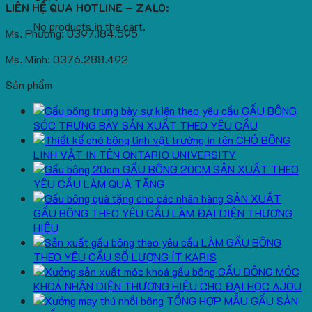
LIÊN HỆ QUA HOTLINE – ZALO:
No products in the cart.
Ms. Phương: 0397.184.595
Ms. Minh: 0376.288.492
Sản phẩm
GẤU BÔNG
SÓC TRƯNG BÀY SẢN XUẤT THEO YÊU CẦU
CHÓ BÔNG
LINH VẬT IN TÊN ONTARIO UNIVERSITY
GẤU BÔNG 20CM SẢN XUẤT THEO
YÊU CẦU LÀM QUÀ TẶNG
SẢN XUẤT
GẤU BÔNG THEO YÊU CẦU LÀM ĐẠI DIỆN THƯƠNG
HIỆU
LÀM GẤU BÔNG
THEO YÊU CẦU SỐ LƯỢNG ÍT KARIS
GẤU BÔNG MÓC
KHOÁ NHẬN DIỆN THƯƠNG HIỆU CHO ĐẠI HỌC AJOU
TỔNG HỢP MẪU GẤU SẢN