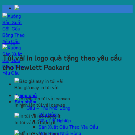
Skip
to
content
Xem thêm
Túi vải in logo quà tặng theo yêu cầu
cho Hewlett Packard
Báo giá may in túi vải
Trang chủ
Sản phẩm
In hình lên túi vải canvas
Gấu – Thú Nhồi Bông
Gấu Bông
Gấu Tốt Nghiệp
In túi vải số lượng ít
Sản Xuất Gấu Theo Yêu Cầu
Móc Khoá Nhồi Bông