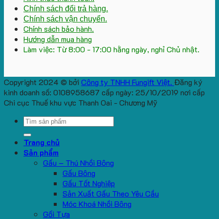
Chính sách đổi trả hàng.
Chính sách vận chuyển.
Chính sách bảo hành.
Hướng dẫn mua hàng
Làm việc: Từ 8:00 - 17:00 hằng ngày, nghỉ Chủ nhật.
Copyright 2024 © bởi
Công ty TNHH Fungift Việt.
Đăng ký
kinh doanh số: 0108958687 cấp ngày: 25/10/2019 nơi cấp
Chi cục Thuế khu vực Thanh Oai - Chương Mỹ
Search
for:
Trang chủ
Sản phẩm
Gấu – Thú Nhồi Bông
Gấu Bông
Gấu Tốt Nghiệp
Sản Xuất Gấu Theo Yêu Cầu
Móc Khoá Nhồi Bông
Gối Tựa