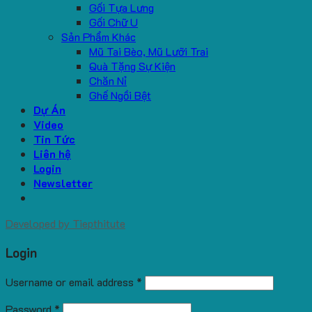
Gối Tựa Lưng
Gối Chữ U
Sản Phẩm Khác
Mũ Tai Bèo, Mũ Lưỡi Trai
Quà Tặng Sự Kiện
Chăn Nỉ
Ghế Ngồi Bệt
Dự Án
Video
Tin Tức
Liên hệ
Login
Newsletter
Developed by
Tiepthitute
Login
Username or email address
*
Password
*