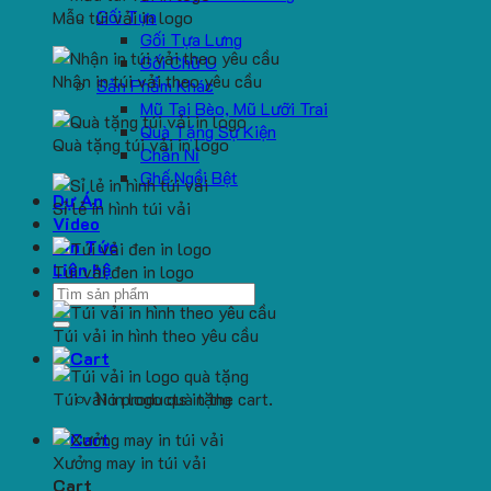
Gối Tựa
Mẫu túi vải in logo
Gối Tựa Lưng
Gối Chữ U
Nhận in túi vải theo yêu cầu
Sản Phẩm Khác
Mũ Tai Bèo, Mũ Lưỡi Trai
Quà Tặng Sự Kiện
Quà tặng túi vải in logo
Chăn Nỉ
Ghế Ngồi Bệt
Dự Án
Sỉ lẻ in hình túi vải
Video
Tin Tức
Liên hệ
Túi vải đen in logo
Search
for:
Túi vải in hình theo yêu cầu
Túi vải in logo quà tặng
No products in the cart.
Xưởng may in túi vải
Cart