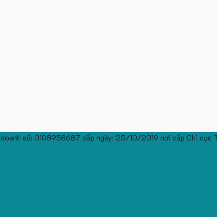
 doanh số: 0108958687 cấp ngày: 25/10/2019 nơi cấp Chi cục 