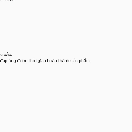
cầu
quà
tặng
êu cầu.
i đáp ứng được thời gian hoàn thành sản phẩm.