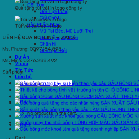
Gối Tựa
Quà tặng túi vải in logo công ty
Gối Tựa Lưng
Gối Chữ U
Sản Phẩm Khác
Túi vải canvas in logo
Mũ Tai Bèo, Mũ Lưỡi Trai
LIÊN HỆ QUA HOTLINE – ZALO:
Quà Tặng Sự Kiện
Chăn Nỉ
Ms. Phương: 0397.184.595
Ghế Ngồi Bệt
Dự Án
Ms. Minh: 0376.288.492
Video
Tin Tức
Sản phẩm
Liên hệ
Search
GẤU BÔNG S
for:
CHÓ BÔNG LIN
GẤU BÔNG 20CM SẢN XUẤT THEO Y
SẢN XUẤT GẤU 
LÀM GẤU BÔNG THEO
No products in the cart.
GẤU BÔNG MÓC K
TỔNG HỢP MẪU GẤU SẢN X
SẢN XU
Cart