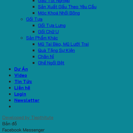
Gấu Tốt Nghiệp
Sản Xuất Gấu Theo Yêu Cầu
Móc Khoá Nhồi Bông
Gối Tựa
Gối Tựa Lưng
Gối Chữ U
Sản Phẩm Khác
Mũ Tai Bèo, Mũ Lưỡi Trai
Quà Tặng Sự Kiện
Chăn Nỉ
Ghế Ngồi Bệt
Dự Án
Video
Tin Tức
Liên hệ
Login
Newsletter
Developed by
Tiepthitute
Bản đồ
Facebook Messenger