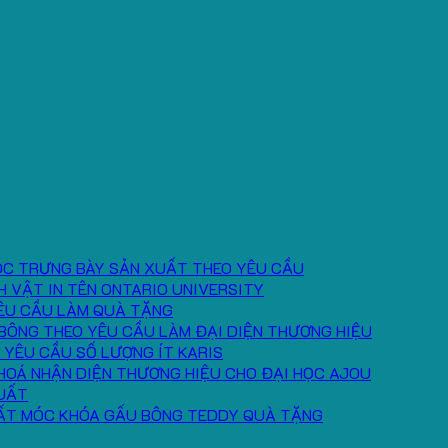
ÓC TRƯNG BÀY SẢN XUẤT THEO YÊU CẦU
H VẬT IN TÊN ONTARIO UNIVERSITY
ÊU CẦU LÀM QUÀ TẶNG
BÔNG THEO YÊU CẦU LÀM ĐẠI DIỆN THƯƠNG HIỆU
 YÊU CẦU SỐ LƯỢNG ÍT KARIS
HOÁ NHẬN DIỆN THƯƠNG HIỆU CHO ĐẠI HỌC AJOU
UẤT
ẤT MÓC KHÓA GẤU BÔNG TEDDY QUÀ TẶNG