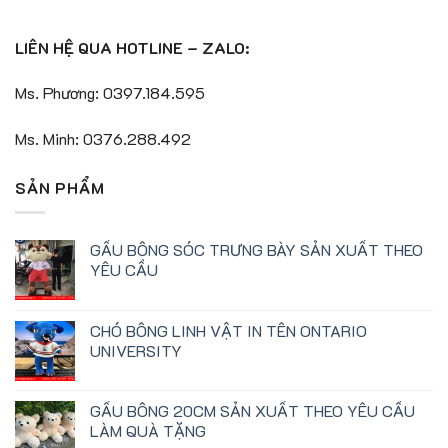
LIÊN HỆ QUA HOTLINE – ZALO:
Ms. Phương: 0397.184.595
Ms. Minh: 0376.288.492
SẢN PHẨM
GẤU BÔNG SÓC TRƯNG BÀY SẢN XUẤT THEO
YÊU CẦU
CHÓ BÔNG LINH VẬT IN TÊN ONTARIO
UNIVERSITY
GẤU BÔNG 20CM SẢN XUẤT THEO YÊU CẦU
LÀM QUÀ TẶNG