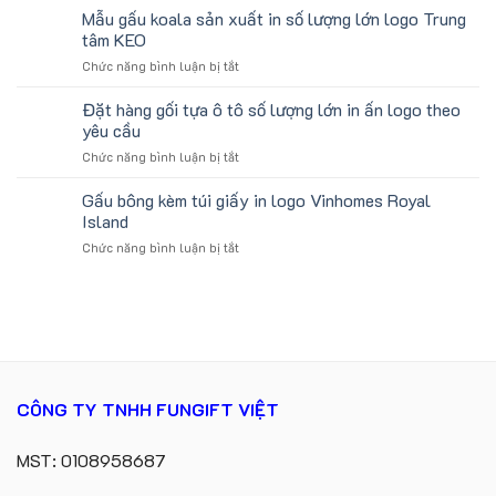
Chữ
Mẫu gấu koala sản xuất in số lượng lớn logo Trung
Học
ATVNCG2026
U
Làm
tâm KEO
In
Quà
ở
Chức năng bình luận bị tắt
Logo
Tặng
Mẫu
Du
Sinh
gấu
Đặt hàng gối tựa ô tô số lượng lớn in ấn logo theo
Lịch
Viên
koala
Làm
yêu cầu
sản
Quà
ở
Chức năng bình luận bị tắt
xuất
Tặng
Đặt
in
Công
hàng
Gấu bông kèm túi giấy in logo Vinhomes Royal
số
Ty
gối
lượng
Island
Lữ
tựa
lớn
Hành
ở
Chức năng bình luận bị tắt
ô
logo
Gấu
tô
Trung
bông
số
tâm
kèm
lượng
KEO
túi
lớn
giấy
in
in
ấn
logo
logo
Vinhomes
theo
CÔNG TY TNHH FUNGIFT VIỆT
Royal
yêu
Island
cầu
MST: 0108958687