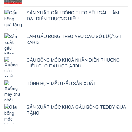
SẢN XUẤT GẤU BÔNG THEO YÊU CẦU LÀM
ĐẠI DIỆN THƯƠNG HIỆU
LÀM GẤU BÔNG THEO YÊU CẦU SỐ LƯỢNG ÍT
KARIS
GẤU BÔNG MÓC KHOÁ NHẬN DIỆN THƯƠNG
HIỆU CHO ĐẠI HỌC AJOU
TỔNG HỢP MẪU GẤU SẢN XUẤT
SẢN XUẤT MÓC KHÓA GẤU BÔNG TEDDY QUÀ
TẶNG