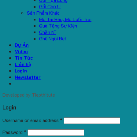
Gối Chữ U
Sản Phẩm Khác
Mũ Tai Bèo, Mũ Lưỡi Trai
Quà Tặng Sự Kiện
Chăn Nỉ
Ghế Ngồi Bệt
Dự Án
Video
Tin Tức
Liên hệ
Login
Newsletter
Developed by
Tiepthitute
Login
Username or email address
*
Password
*