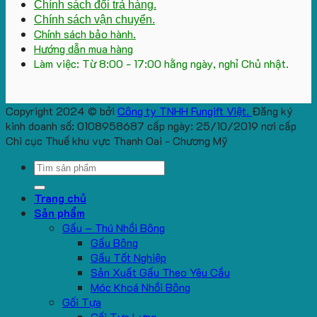
Chính sách đổi trả hàng.
Chính sách vận chuyển.
Chính sách bảo hành.
Hướng dẫn mua hàng
Làm việc: Từ 8:00 - 17:00 hằng ngày, nghỉ Chủ nhật.
Copyright 2024 © bởi
Công ty TNHH Fungift Việt.
Đăng ký
kinh doanh số: 0108958687 cấp ngày: 25/10/2019 nơi cấp
Chi cục Thuế khu vực Thanh Oai - Chương Mỹ
Search
for:
Trang chủ
Sản phẩm
Gấu – Thú Nhồi Bông
Gấu Bông
Gấu Tốt Nghiệp
Sản Xuất Gấu Theo Yêu Cầu
Móc Khoá Nhồi Bông
Gối Tựa
Gối Tựa Lưng