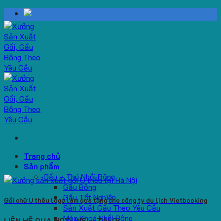
Skip
to
content
Trang chủ
Sản phẩm
Gấu – Thú Nhồi Bông
Gấu Bông
Gấu Tốt Nghiệp
Gối chữ U thêu logo làm quà tặng cho công ty du lịch Vietbooking
Sản Xuất Gấu Theo Yêu Cầu
Móc Khoá Nhồi Bông
LIÊN HỆ QUA HOTLINE – ZALO: