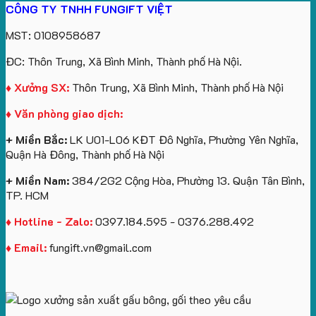
CÔNG TY TNHH FUNGIFT VIỆT
Bông
yêu
Sự
Tặng
Future
logo
Kỳ
cầu
Kiện
Doanh
Group
Catherine
MST: 0108958687
Lân
Gối
Nghiệp
làm
Cruise
Theo
Cổ
In
quà
làm
ĐC: Thôn Trung, Xã Bình Minh, Thành phố Hà Nội.
Yêu
Chữ
Logo:
tặng
quà
Cầu
U
Bình
tặng
♦ Xưởng SX:
Thôn Trung, Xã Bình Minh, Thành phố Hà Nội
Số
In
Giữ
♦ Văn phòng giao dịch:
Lượng
Logo
Nhiệt
Ít
Và
+ Miền Bắc:
LK U01-L06 KĐT Đô Nghĩa, Phường Yên Nghĩa,
Gấu
Quận Hà Đông, Thành phố Hà Nội
Bông
+ Miền Nam:
384/2G2 Cộng Hòa, Phường 13. Quận Tân Bình,
TP. HCM
♦ Hotline - Zalo:
0397.184.595 - 0376.288.492
♦ Email:
fungift.vn@gmail.com