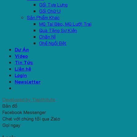
Gối Tựa Lưng
Gối Chữ U
Sản Phẩm Khác
Mũ Tai Bèo, Mũ Lưỡi Trai
Quà Tặng Sự Kiện
Chăn Nỉ
Ghế Ngồi Bệt
Dự Án
Video
Tin Tức
Liên hệ
Login
Newsletter
Developed by
Tiepthitute
Bản đồ
Facebook Messenger
Chat với chúng tôi qua Zalo
Gọi ngay