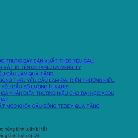
ÓC TRƯNG BÀY SẢN XUẤT THEO YÊU CẦU
H VẬT IN TÊN ONTARIO UNIVERSITY
ÊU CẦU LÀM QUÀ TẶNG
BÔNG THEO YÊU CẦU LÀM ĐẠI DIỆN THƯƠNG HIỆU
 YÊU CẦU SỐ LƯỢNG ÍT KARIS
HOÁ NHẬN DIỆN THƯƠNG HIỆU CHO ĐẠI HỌC AJOU
UẤT
ẤT MÓC KHÓA GẤU BÔNG TEDDY QUÀ TẶNG
ở
c năng bình luận bị tắt
ở
Băng
ng bình luận bị tắt