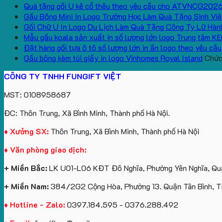
Quà tặng gối U kê cổ thêu theo yêu cầu cho ATVNCG202
Gấu Bông Mini In Logo Trường Học Làm Quà Tặng Sinh Viê
Gối Chữ U In Logo Du Lịch Làm Quà Tặng Công Ty Lữ Hàn
Mẫu gấu koala sản xuất in số lượng lớn logo Trung tâm K
Đặt hàng gối tựa ô tô số lượng lớn in ấn logo theo yêu cầu
Gấu bông kèm túi giấy in logo Vinhomes Royal Island
Chức 
CÔNG TY TNHH FUNGIFT VIỆT
MST: 0108958687
ĐC: Thôn Trung, Xã Bình Minh, Thành phố Hà Nội.
♦ Xưởng SX:
Thôn Trung, Xã Bình Minh, Thành phố Hà Nội
♦ Văn phòng giao dịch:
+ Miền Bắc:
LK U01-L06 KĐT Đô Nghĩa, Phường Yên Nghĩa, Quậ
+ Miền Nam:
384/2G2 Cộng Hòa, Phường 13. Quận Tân Bình, 
♦ Hotline - Zalo:
0397.184.595 - 0376.288.492