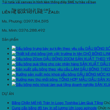
Túi tote vải canvas in hình kèm thông điệp SME tự hào về bạn
No products in the cart.
LIÊN HỆ QUA HOTLINE – ZALO:
Ms. Phương: 0397.184.595
Ms. Minh: 0376.288.492
Sản phẩm
GẤU BÔNG S
CHÓ BÔNG LIN
GẤU BÔNG 20CM SẢN XUẤT THEO Y
SẢN XUẤT GẤU 
LÀM GẤU BÔNG THEO
GẤU BÔNG MÓC K
TỔNG HỢP MẪU GẤU SẢN X
SẢN XU
DỰ ÁN
Băng Chặn Mồ Hô Trán In Logo Toshiba Làm Quà Tặng
Chứ
Cung cấp băng đô tay in số lượng lớn logo aginode
Chức nă