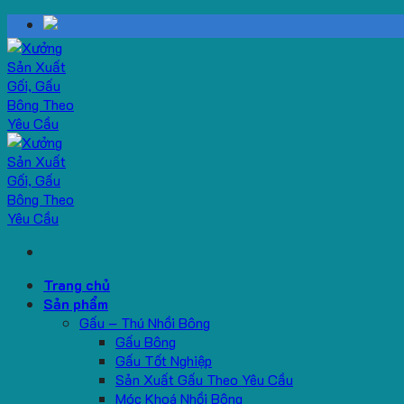
Skip
to
content
Trang chủ
Sản phẩm
Gấu – Thú Nhồi Bông
Gấu Bông
Gấu Tốt Nghiệp
Sản Xuất Gấu Theo Yêu Cầu
Móc Khoá Nhồi Bông