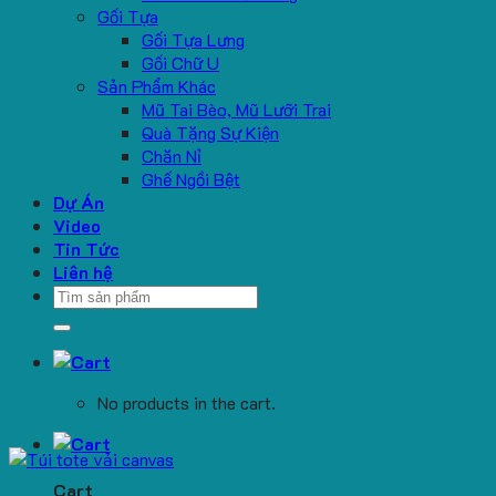
Gối Tựa
Gối Tựa Lưng
Gối Chữ U
Sản Phẩm Khác
Mũ Tai Bèo, Mũ Lưỡi Trai
Quà Tặng Sự Kiện
Chăn Nỉ
Ghế Ngồi Bệt
Dự Án
Video
Tin Tức
Liên hệ
Search
for:
No products in the cart.
Cart