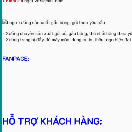
♦ Email:
fungift.vn@gmail.com
- Xưởng chuyên sản xuất gối cổ, gấu bông, thú nhồi bông theo y
- Xưởng trang bị đầy đủ máy móc, dụng cụ in, thêu logo hiện đạ
FANPAGE:
HỖ TRỢ KHÁCH HÀNG: