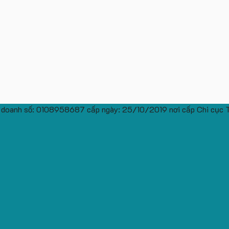
 doanh số: 0108958687 cấp ngày: 25/10/2019 nơi cấp Chi cục 