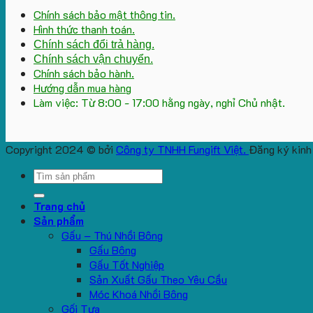
Chính sách bảo mật thông tin.
Hình thức thanh toán.
Chính sách đổi trả hàng.
Chính sách vận chuyển.
Chính sách bảo hành.
Hướng dẫn mua hàng
Làm việc: Từ 8:00 - 17:00 hằng ngày, nghỉ Chủ nhật.
Copyright 2024 © bởi
Công ty TNHH Fungift Việt.
Đăng ký kinh
Search
for:
Trang chủ
Sản phẩm
Gấu – Thú Nhồi Bông
Gấu Bông
Gấu Tốt Nghiệp
Sản Xuất Gấu Theo Yêu Cầu
Móc Khoá Nhồi Bông
Gối Tựa