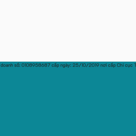
 doanh số: 0108958687 cấp ngày: 25/10/2019 nơi cấp Chi cục 