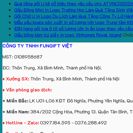
Quà tặng gối U kê cổ thêu theo yêu cầu cho ATVNCG202
Gấu Bông Mini In Logo Trường Học Làm Quà Tặng Sinh Viê
Gối Chữ U In Logo Du Lịch Làm Quà Tặng Công Ty Lữ Hàn
Mẫu gấu koala sản xuất in số lượng lớn logo Trung tâm K
Đặt hàng gối tựa ô tô số lượng lớn in ấn logo theo yêu cầu
Gấu bông kèm túi giấy in logo Vinhomes Royal Island
Chức 
CÔNG TY TNHH FUNGIFT VIỆT
MST: 0108958687
ĐC: Thôn Trung, Xã Bình Minh, Thành phố Hà Nội.
♦ Xưởng SX:
Thôn Trung, Xã Bình Minh, Thành phố Hà Nội
♦ Văn phòng giao dịch:
+ Miền Bắc:
LK U01-L06 KĐT Đô Nghĩa, Phường Yên Nghĩa, Quậ
+ Miền Nam:
384/2G2 Cộng Hòa, Phường 13. Quận Tân Bình, 
♦ Hotline - Zalo:
0397.184.595 - 0376.288.492