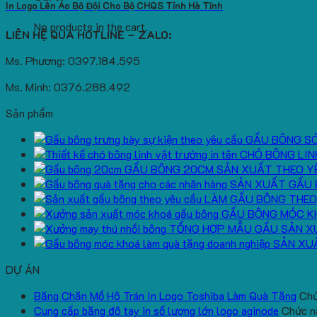
In Logo Lên Áo Bộ Đội Cho Bộ CHQS Tỉnh Hà Tĩnh
No products in the cart.
LIÊN HỆ QUA HOTLINE – ZALO:
Ms. Phương: 0397.184.595
Ms. Minh: 0376.288.492
Sản phẩm
GẤU BÔNG S
CHÓ BÔNG LIN
GẤU BÔNG 20CM SẢN XUẤT THEO Y
SẢN XUẤT GẤU 
LÀM GẤU BÔNG THEO
GẤU BÔNG MÓC K
TỔNG HỢP MẪU GẤU SẢN X
SẢN XU
DỰ ÁN
Băng Chặn Mồ Hô Trán In Logo Toshiba Làm Quà Tặng
Chứ
Cung cấp băng đô tay in số lượng lớn logo aginode
Chức nă