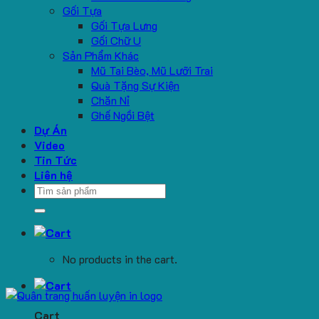
Gối Tựa
Gối Tựa Lưng
Gối Chữ U
Sản Phẩm Khác
Mũ Tai Bèo, Mũ Lưỡi Trai
Quà Tặng Sự Kiện
Chăn Nỉ
Ghế Ngồi Bệt
Dự Án
Video
Tin Tức
Liên hệ
Search
for:
No products in the cart.
Cart