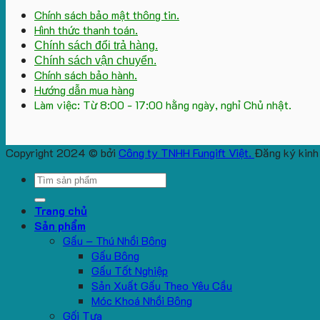
Chính sách bảo mật thông tin.
Hình thức thanh toán.
Chính sách đổi trả hàng.
Chính sách vận chuyển.
Chính sách bảo hành.
Hướng dẫn mua hàng
Làm việc: Từ 8:00 - 17:00 hằng ngày, nghỉ Chủ nhật.
Copyright 2024 © bởi
Công ty TNHH Fungift Việt.
Đăng ký kinh
Search
for:
Trang chủ
Sản phẩm
Gấu – Thú Nhồi Bông
Gấu Bông
Gấu Tốt Nghiệp
Sản Xuất Gấu Theo Yêu Cầu
Móc Khoá Nhồi Bông
Gối Tựa