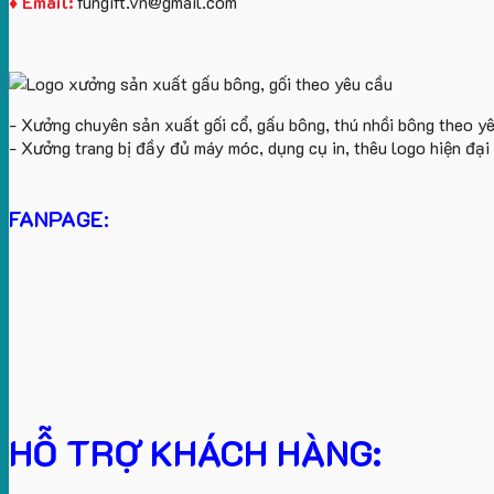
♦ Email:
fungift.vn@gmail.com
- Xưởng chuyên sản xuất gối cổ, gấu bông, thú nhồi bông theo y
- Xưởng trang bị đầy đủ máy móc, dụng cụ in, thêu logo hiện đạ
FANPAGE:
HỖ TRỢ KHÁCH HÀNG: