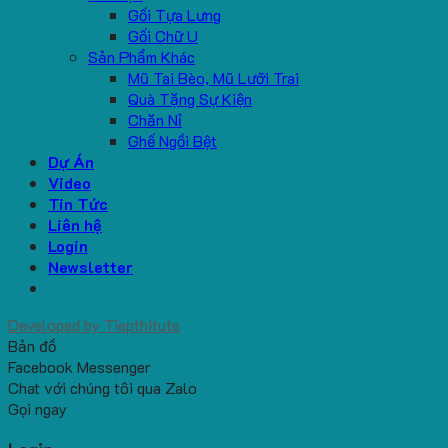
Gối Tựa Lưng
Gối Chữ U
Sản Phẩm Khác
Mũ Tai Bèo, Mũ Lưỡi Trai
Quà Tặng Sự Kiện
Chăn Nỉ
Ghế Ngồi Bệt
Dự Án
Video
Tin Tức
Liên hệ
Login
Newsletter
Developed by
Tiepthitute
Bản đồ
Facebook Messenger
Chat với chúng tôi qua Zalo
Gọi ngay