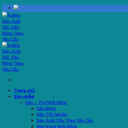
Skip
to
content
Trang chủ
Sản phẩm
Gấu – Thú Nhồi Bông
Gấu Bông
Gấu Tốt Nghiệp
Sản Xuất Gấu Theo Yêu Cầu
Móc Khoá Nhồi Bông