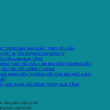
ÓC TRƯNG BÀY SẢN XUẤT THEO YÊU CẦU
H VẬT IN TÊN ONTARIO UNIVERSITY
ÊU CẦU LÀM QUÀ TẶNG
BÔNG THEO YÊU CẦU LÀM ĐẠI DIỆN THƯƠNG HIỆU
 YÊU CẦU SỐ LƯỢNG ÍT KARIS
HOÁ NHẬN DIỆN THƯƠNG HIỆU CHO ĐẠI HỌC AJOU
UẤT
ẤT MÓC KHÓA GẤU BÔNG TEDDY QUÀ TẶNG
ở
c năng bình luận bị tắt
ở
Băng
ng bình luận bị tắt