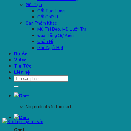
Gối Tựa
Gối Tựa Lưng
Gối Chữ U
Sản Phẩm Khác
Mũ Tai Bèo, Mũ Lưỡi Trai
Quà Tặng Sự Kiện
Chăn Nỉ
Ghế Ngồi Bệt
Dự Án
Video
Tin Tức
Liên hệ
Search
for:
No products in the cart.
Cart