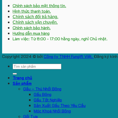
Chính sách bảo mật thông tin.
Hình thức thanh toán.
Chính sách đổi trả hàng.
Chính sách vận chuyển.
Chính sách bảo hành.
Hướng dẫn mua hàng
Làm việc: Từ 8:00 - 17:00 hằng ngày, nghỉ Chủ nhật.
Copyright 2024 © bởi
Công ty TNHH Fungift Việt.
Đăng ký kinh
Search
for:
Trang chủ
Sản phẩm
Gấu – Thú Nhồi Bông
Gấu Bông
Gấu Tốt Nghiệp
Sản Xuất Gấu Theo Yêu Cầu
Móc Khoá Nhồi Bông
Gối Tựa