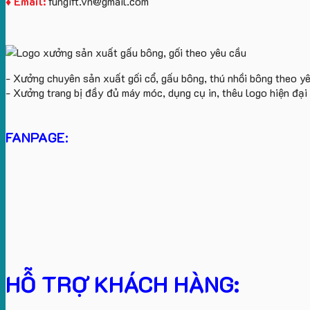
♦ Email:
fungift.vn@gmail.com
- Xưởng chuyên sản xuất gối cổ, gấu bông, thú nhồi bông theo y
- Xưởng trang bị đầy đủ máy móc, dụng cụ in, thêu logo hiện đạ
FANPAGE:
HỖ TRỢ KHÁCH HÀNG: