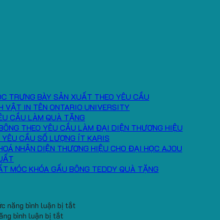
ÓC TRƯNG BÀY SẢN XUẤT THEO YÊU CẦU
H VẬT IN TÊN ONTARIO UNIVERSITY
ÊU CẦU LÀM QUÀ TẶNG
BÔNG THEO YÊU CẦU LÀM ĐẠI DIỆN THƯƠNG HIỆU
 YÊU CẦU SỐ LƯỢNG ÍT KARIS
HOÁ NHẬN DIỆN THƯƠNG HIỆU CHO ĐẠI HỌC AJOU
UẤT
ẤT MÓC KHÓA GẤU BÔNG TEDDY QUÀ TẶNG
ở
c năng bình luận bị tắt
ở
Băng
ng bình luận bị tắt