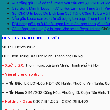
Quà tặng gối U kê cổ thêu theo yêu cầu cho ATVNCG202
Gấu Bông Mini In Logo Trường Học Làm Quà Tặng Sinh Viê
Gối Chữ U In Logo Du Lịch Làm Quà Tặng Công Ty Lữ Hàn
Mẫu gấu koala sản xuất in số lượng lớn logo Trung tâm K
Đặt hàng gối tựa ô tô số lượng lớn in ấn logo theo yêu cầu
Gấu bông kèm túi giấy in logo Vinhomes Royal Island
Chức 
CÔNG TY TNHH FUNGIFT VIỆT
MST: 0108958687
ĐC: Thôn Trung, Xã Bình Minh, Thành phố Hà Nội.
♦ Xưởng SX:
Thôn Trung, Xã Bình Minh, Thành phố Hà Nội
♦ Văn phòng giao dịch:
+ Miền Bắc:
LK U01-L06 KĐT Đô Nghĩa, Phường Yên Nghĩa, Quậ
+ Miền Nam:
384/2G2 Cộng Hòa, Phường 13. Quận Tân Bình, 
♦ Hotline - Zalo:
0397.184.595 - 0376.288.492