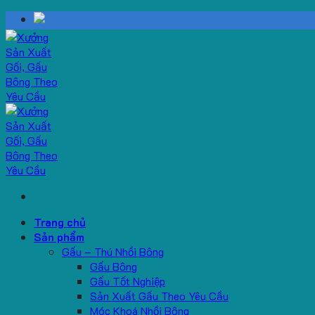
Skip
to
content
Trang chủ
Sản phẩm
Gấu – Thú Nhồi Bông
Gấu Bông
Gấu Tốt Nghiệp
Sản Xuất Gấu Theo Yêu Cầu
Móc Khoá Nhồi Bông