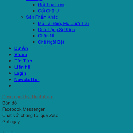
Gối Tựa Lưng
Gối Chữ U
Sản Phẩm Khác
Mũ Tai Bèo, Mũ Lưỡi Trai
Quà Tặng Sự Kiện
Chăn Nỉ
Ghế Ngồi Bệt
Dự Án
Video
Tin Tức
Liên hệ
Login
Newsletter
Developed by
Tiepthitute
Bản đồ
Facebook Messenger
Chat với chúng tôi qua Zalo
Gọi ngay