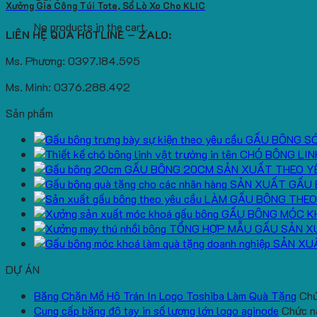
Xưởng Gia Công Túi Tote, Sổ Lò Xo Cho KLIC
No products in the cart.
LIÊN HỆ QUA HOTLINE – ZALO:
Ms. Phương: 0397.184.595
Ms. Minh: 0376.288.492
Sản phẩm
GẤU BÔNG S
CHÓ BÔNG LIN
GẤU BÔNG 20CM SẢN XUẤT THEO Y
SẢN XUẤT GẤU 
LÀM GẤU BÔNG THEO
GẤU BÔNG MÓC K
TỔNG HỢP MẪU GẤU SẢN X
SẢN XU
DỰ ÁN
Băng Chặn Mồ Hô Trán In Logo Toshiba Làm Quà Tặng
Chứ
Cung cấp băng đô tay in số lượng lớn logo aginode
Chức nă