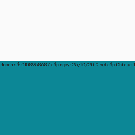
 doanh số: 0108958687 cấp ngày: 25/10/2019 nơi cấp Chi cục 