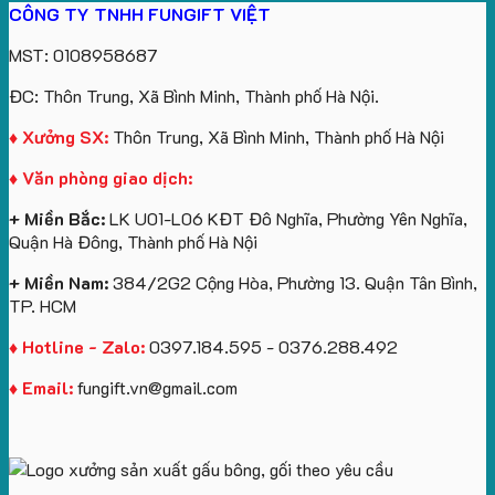
CÔNG TY TNHH FUNGIFT VIỆT
Bông
yêu
Sự
Tặng
Future
logo
Kỳ
cầu
Kiện
Doanh
Group
Catherine
MST: 0108958687
Lân
Gối
Nghiệp
làm
Cruise
Theo
Cổ
In
quà
làm
ĐC: Thôn Trung, Xã Bình Minh, Thành phố Hà Nội.
Yêu
Chữ
Logo:
tặng
quà
Cầu
U
Bình
tặng
♦ Xưởng SX:
Thôn Trung, Xã Bình Minh, Thành phố Hà Nội
Số
In
Giữ
♦ Văn phòng giao dịch:
Lượng
Logo
Nhiệt
Ít
Và
+ Miền Bắc:
LK U01-L06 KĐT Đô Nghĩa, Phường Yên Nghĩa,
Gấu
Quận Hà Đông, Thành phố Hà Nội
Bông
+ Miền Nam:
384/2G2 Cộng Hòa, Phường 13. Quận Tân Bình,
TP. HCM
♦ Hotline - Zalo:
0397.184.595 - 0376.288.492
♦ Email:
fungift.vn@gmail.com