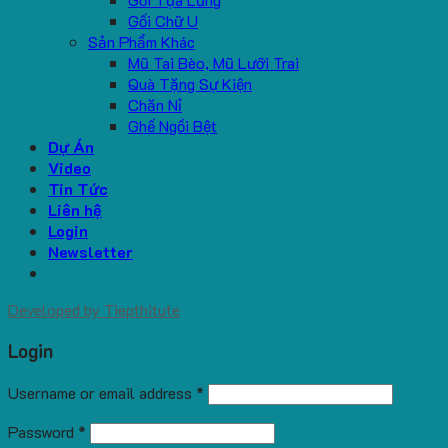
Gối Chữ U
Sản Phẩm Khác
Mũ Tai Bèo, Mũ Lưỡi Trai
Quà Tặng Sự Kiện
Chăn Nỉ
Ghế Ngồi Bệt
Dự Án
Video
Tin Tức
Liên hệ
Login
Newsletter
Developed by
Tiepthitute
Login
Username or email address
*
Password
*