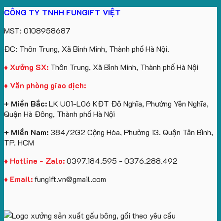
Gấu
gối
xuất
Quà
Lịch
cho
CÔNG TY TNHH FUNGIFT VIỆT
bông
tựa
in
Tặng
Làm
ATVNCG2026
kèm
ô
số
Sinh
Quà
MST: 0108958687
túi
tô
lượng
Viên
Tặng
giấy
số
lớn
Công
ĐC: Thôn Trung, Xã Bình Minh, Thành phố Hà Nội.
in
lượng
logo
Ty
logo
lớn
Trung
Lữ
♦ Xưởng SX:
Thôn Trung, Xã Bình Minh, Thành phố Hà Nội
Vinhomes
in
tâm
Hành
♦ Văn phòng giao dịch:
Royal
ấn
KEO
Island
logo
+ Miền Bắc:
LK U01-L06 KĐT Đô Nghĩa, Phường Yên Nghĩa,
theo
Quận Hà Đông, Thành phố Hà Nội
yêu
cầu
+ Miền Nam:
384/2G2 Cộng Hòa, Phường 13. Quận Tân Bình,
TP. HCM
♦ Hotline - Zalo:
0397.184.595 - 0376.288.492
♦ Email:
fungift.vn@gmail.com