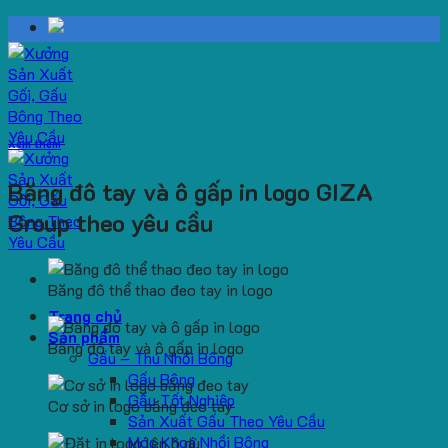
Skip
to
content
Xem thêm
Băng đô tay và ô gấp in logo GIZA
Group theo yêu cầu
Băng đô thể thao đeo tay in logo
Trang chủ
Sản phẩm
Băng đô tay và ô gấp in logo
Gấu – Thú Nhồi Bông
Gấu Bông
Gấu Tốt Nghiệp
Cơ sở in logo băng đeo tay
Sản Xuất Gấu Theo Yêu Cầu
Móc Khoá Nhồi Bông