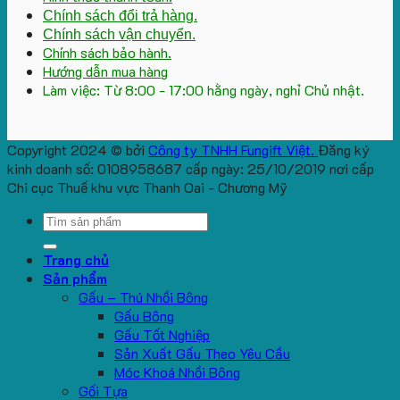
Chính sách đổi trả hàng.
Chính sách vận chuyển.
Chính sách bảo hành.
Hướng dẫn mua hàng
Làm việc: Từ 8:00 - 17:00 hằng ngày, nghỉ Chủ nhật.
Copyright 2024 © bởi
Công ty TNHH Fungift Việt.
Đăng ký
kinh doanh số: 0108958687 cấp ngày: 25/10/2019 nơi cấp
Chi cục Thuế khu vực Thanh Oai - Chương Mỹ
Search
for:
Trang chủ
Sản phẩm
Gấu – Thú Nhồi Bông
Gấu Bông
Gấu Tốt Nghiệp
Sản Xuất Gấu Theo Yêu Cầu
Móc Khoá Nhồi Bông
Gối Tựa