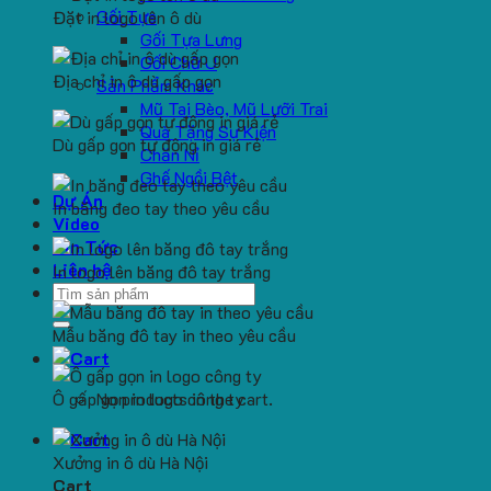
Gối Tựa
Đặt in logo lên ô dù
Gối Tựa Lưng
Gối Chữ U
Địa chỉ in ô dù gấp gọn
Sản Phẩm Khác
Mũ Tai Bèo, Mũ Lưỡi Trai
Quà Tặng Sự Kiện
Dù gấp gọn tự động in giá rẻ
Chăn Nỉ
Ghế Ngồi Bệt
Dự Án
In băng đeo tay theo yêu cầu
Video
Tin Tức
Liên hệ
In logo lên băng đô tay trắng
Search
for:
Mẫu băng đô tay in theo yêu cầu
Ô gấp gọn in logo công ty
No products in the cart.
Xưởng in ô dù Hà Nội
Cart