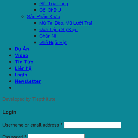
Gối Tựa Lưng
Gối Chữ U
Sản Phẩm Khác
Mũ Tai Bèo, Mũ Lưỡi Trai
Quà Tặng Sự Kiện
Chăn Nỉ
Ghế Ngồi Bệt
Dự Án
Video
Tin Tức
Liên hệ
Login
Newsletter
Developed by
Tiepthitute
Login
Username or email address
*
Password
*