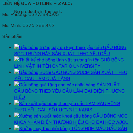
LIÊN HỆ QUA HOTLINE – ZALO:
No products in the cart.
Ms. Phương: 0397.184.595
Ms. Minh: 0376.288.492
Sản phẩm
GẤU BÔNG
SÓC TRƯNG BÀY SẢN XUẤT THEO YÊU CẦU
CHÓ BÔNG
LINH VẬT IN TÊN ONTARIO UNIVERSITY
GẤU BÔNG 20CM SẢN XUẤT THEO
YÊU CẦU LÀM QUÀ TẶNG
SẢN XUẤT
GẤU BÔNG THEO YÊU CẦU LÀM ĐẠI DIỆN THƯƠNG
HIỆU
LÀM GẤU BÔNG
THEO YÊU CẦU SỐ LƯỢNG ÍT KARIS
GẤU BÔNG MÓC
KHOÁ NHẬN DIỆN THƯƠNG HIỆU CHO ĐẠI HỌC AJOU
TỔNG HỢP MẪU GẤU SẢN