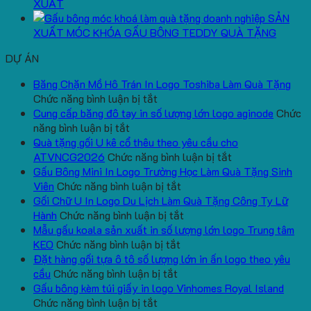
XUẤT
SẢN
XUẤT MÓC KHÓA GẤU BÔNG TEDDY QUÀ TẶNG
DỰ ÁN
Băng Chặn Mồ Hô Trán In Logo Toshiba Làm Quà Tặng
ở
Chức năng bình luận bị tắt
Băng
Cung cấp băng đô tay in số lượng lớn logo aginode
Chức
ở
Chặn
năng bình luận bị tắt
Cung
Mồ
Quà tặng gối U kê cổ thêu theo yêu cầu cho
cấp
Hô
ở
ATVNCG2026
Chức năng bình luận bị tắt
băng
Trán
Quà
Gấu Bông Mini In Logo Trường Học Làm Quà Tặng Sinh
đô
In
ở
tặng
Viên
Chức năng bình luận bị tắt
tay
Logo
Gấu
gối
Gối Chữ U In Logo Du Lịch Làm Quà Tặng Công Ty Lữ
in
Toshiba
Bông
ở
U
Hành
Chức năng bình luận bị tắt
số
Làm
Mini
Gối
kê
Mẫu gấu koala sản xuất in số lượng lớn logo Trung tâm
lượng
Quà
ở
In
Chữ
cổ
KEO
Chức năng bình luận bị tắt
lớn
Tặng
Mẫu
Logo
U
thêu
Đặt hàng gối tựa ô tô số lượng lớn in ấn logo theo yêu
logo
ở
gấu
Trường
In
theo
cầu
Chức năng bình luận bị tắt
aginode
Đặt
koala
Học
Logo
yêu
Gấu bông kèm túi giấy in logo Vinhomes Royal Island
ở
hàng
sản
Làm
Du
cầu
Chức năng bình luận bị tắt