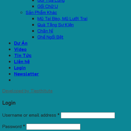
Gối Chữ U
Sản Phẩm Khác
Mũ Tai Bèo, Mũ Lưỡi Trai
Quà Tặng Sự Kiện
Chăn Nỉ
Ghế Ngồi Bệt
Dự Án
Video
Tin Tức
Liên hệ
Login
Newsletter
Developed by
Tiepthitute
Login
Username or email address
*
Password
*