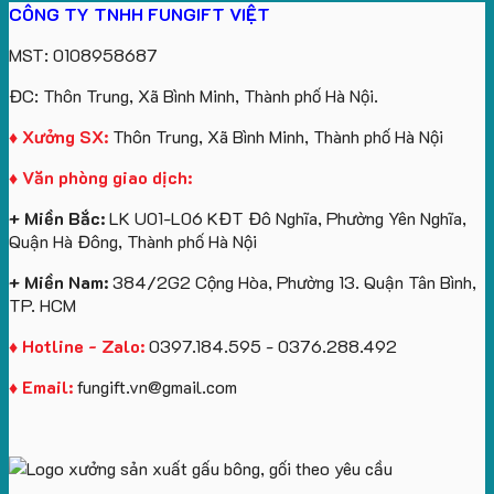
CÔNG TY TNHH FUNGIFT VIỆT
túi
tô
lượng
Viên
Tặng
xuất
giấy
số
lớn
Công
gấu
MST: 0108958687
in
lượng
logo
Ty
bông
logo
lớn
Trung
Lữ
số
ĐC: Thôn Trung, Xã Bình Minh, Thành phố Hà Nội.
Vinhomes
in
tâm
Hành
lượng
Royal
ấn
KEO
lớn
♦ Xưởng SX:
Thôn Trung, Xã Bình Minh, Thành phố Hà Nội
Island
logo
in
♦ Văn phòng giao dịch:
theo
logo
yêu
Future
+ Miền Bắc:
LK U01-L06 KĐT Đô Nghĩa, Phường Yên Nghĩa,
cầu
Group
Quận Hà Đông, Thành phố Hà Nội
làm
quà
+ Miền Nam:
384/2G2 Cộng Hòa, Phường 13. Quận Tân Bình,
tặng
TP. HCM
♦ Hotline - Zalo:
0397.184.595 - 0376.288.492
♦ Email:
fungift.vn@gmail.com