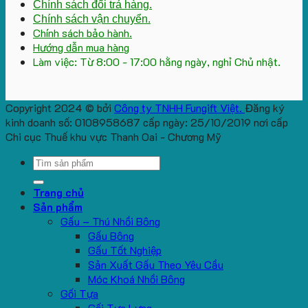
Chính sách đổi trả hàng.
Chính sách vận chuyển.
Chính sách bảo hành.
Hướng dẫn mua hàng
Làm việc: Từ 8:00 - 17:00 hằng ngày, nghỉ Chủ nhật.
Copyright 2024 © bởi
Công ty TNHH Fungift Việt.
Đăng ký
kinh doanh số: 0108958687 cấp ngày: 25/10/2019 nơi cấp
Chi cục Thuế khu vực Thanh Oai - Chương Mỹ
Search
for:
Trang chủ
Sản phẩm
Gấu – Thú Nhồi Bông
Gấu Bông
Gấu Tốt Nghiệp
Sản Xuất Gấu Theo Yêu Cầu
Móc Khoá Nhồi Bông
Gối Tựa
Gối Tựa Lưng