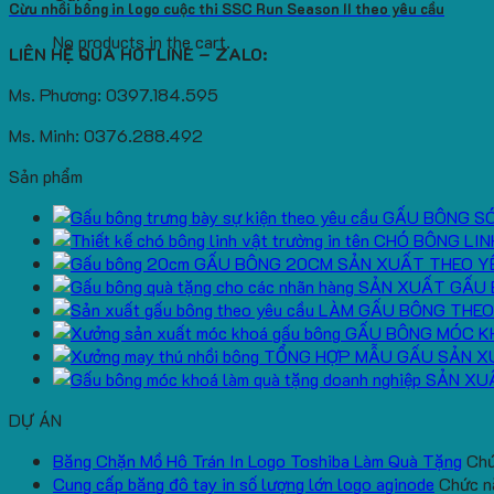
Cừu nhồi bông in logo cuộc thi SSC Run Season II theo yêu cầu
No products in the cart.
LIÊN HỆ QUA HOTLINE – ZALO:
Ms. Phương: 0397.184.595
Ms. Minh: 0376.288.492
Sản phẩm
GẤU BÔNG S
CHÓ BÔNG LIN
GẤU BÔNG 20CM SẢN XUẤT THEO Y
SẢN XUẤT GẤU 
LÀM GẤU BÔNG THEO
GẤU BÔNG MÓC K
TỔNG HỢP MẪU GẤU SẢN X
SẢN XU
DỰ ÁN
Băng Chặn Mồ Hô Trán In Logo Toshiba Làm Quà Tặng
Chứ
Cung cấp băng đô tay in số lượng lớn logo aginode
Chức nă