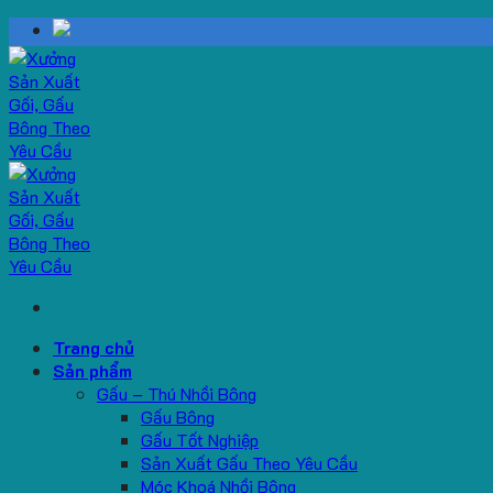
Skip
to
content
Trang chủ
Sản phẩm
Gấu – Thú Nhồi Bông
Gấu Bông
Gấu Tốt Nghiệp
Sản Xuất Gấu Theo Yêu Cầu
Móc Khoá Nhồi Bông