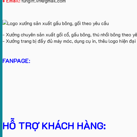
♦ Email:
fungift.vn@gmail.com
- Xưởng chuyên sản xuất gối cổ, gấu bông, thú nhồi bông theo y
- Xưởng trang bị đầy đủ máy móc, dụng cụ in, thêu logo hiện đạ
FANPAGE:
HỖ TRỢ KHÁCH HÀNG: