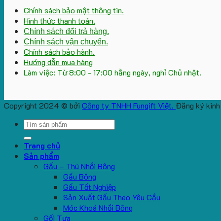
Chính sách bảo mật thông tin.
Hình thức thanh toán.
Chính sách đổi trả hàng.
Chính sách vận chuyển.
Chính sách bảo hành.
Hướng dẫn mua hàng
Làm việc: Từ 8:00 - 17:00 hằng ngày, nghỉ Chủ nhật.
Copyright 2024 © bởi
Công ty TNHH Fungift Việt.
Đăng ký kinh
Search
for:
Trang chủ
Sản phẩm
Gấu – Thú Nhồi Bông
Gấu Bông
Gấu Tốt Nghiệp
Sản Xuất Gấu Theo Yêu Cầu
Móc Khoá Nhồi Bông
Gối Tựa