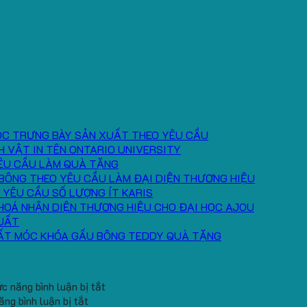
ÓC TRƯNG BÀY SẢN XUẤT THEO YÊU CẦU
H VẬT IN TÊN ONTARIO UNIVERSITY
ÊU CẦU LÀM QUÀ TẶNG
BÔNG THEO YÊU CẦU LÀM ĐẠI DIỆN THƯƠNG HIỆU
 YÊU CẦU SỐ LƯỢNG ÍT KARIS
HOÁ NHẬN DIỆN THƯƠNG HIỆU CHO ĐẠI HỌC AJOU
UẤT
ẤT MÓC KHÓA GẤU BÔNG TEDDY QUÀ TẶNG
ở
c năng bình luận bị tắt
ở
Băng
ng bình luận bị tắt