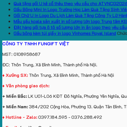
Quà tặng gối U kê cổ thêu theo yêu cầu cho ATVNCG202
Gấu Bông Mini In Logo Trường Học Làm Quà Tặng Sinh Viê
Gối Chữ U In Logo Du Lịch Làm Quà Tặng Công Ty Lữ Hàn
Mẫu gấu koala sản xuất in số lượng lớn logo Trung tâm K
Đặt hàng gối tựa ô tô số lượng lớn in ấn logo theo yêu cầu
Gấu bông kèm túi giấy in logo Vinhomes Royal Island
Chức 
CÔNG TY TNHH FUNGIFT VIỆT
MST: 0108958687
ĐC: Thôn Trung, Xã Bình Minh, Thành phố Hà Nội.
♦ Xưởng SX:
Thôn Trung, Xã Bình Minh, Thành phố Hà Nội
♦ Văn phòng giao dịch:
+ Miền Bắc:
LK U01-L06 KĐT Đô Nghĩa, Phường Yên Nghĩa, Quậ
+ Miền Nam:
384/2G2 Cộng Hòa, Phường 13. Quận Tân Bình, 
♦ Hotline - Zalo:
0397.184.595 - 0376.288.492