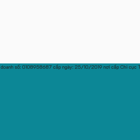
 doanh số: 0108958687 cấp ngày: 25/10/2019 nơi cấp Chi cục 