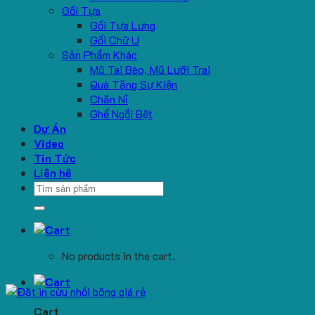
Gối Tựa
Gối Tựa Lưng
Gối Chữ U
Sản Phẩm Khác
Mũ Tai Bèo, Mũ Lưỡi Trai
Quà Tặng Sự Kiện
Chăn Nỉ
Ghế Ngồi Bệt
Dự Án
Video
Tin Tức
Liên hệ
Search
for:
No products in the cart.
Cart