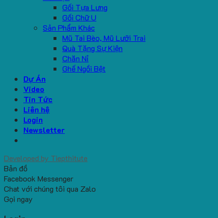
Gối Tựa Lưng
Gối Chữ U
Sản Phẩm Khác
Mũ Tai Bèo, Mũ Lưỡi Trai
Quà Tặng Sự Kiện
Chăn Nỉ
Ghế Ngồi Bệt
Dự Án
Video
Tin Tức
Liên hệ
Login
Newsletter
Developed by
Tiepthitute
Bản đồ
Facebook Messenger
Chat với chúng tôi qua Zalo
Gọi ngay