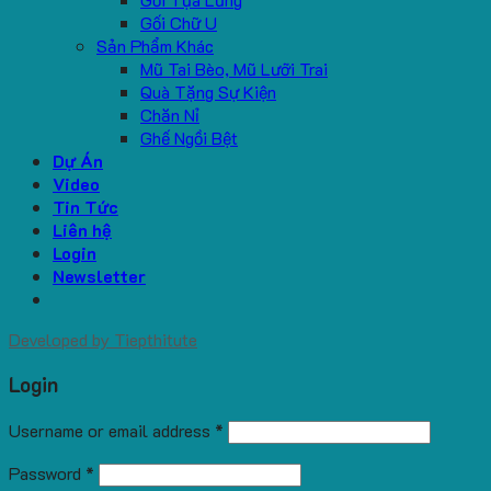
Gối Chữ U
Sản Phẩm Khác
Mũ Tai Bèo, Mũ Lưỡi Trai
Quà Tặng Sự Kiện
Chăn Nỉ
Ghế Ngồi Bệt
Dự Án
Video
Tin Tức
Liên hệ
Login
Newsletter
Developed by
Tiepthitute
Login
Username or email address
*
Password
*