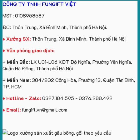
CÔNG TY TNHH FUNGIFT VIỆT
bông
tựa
in
Tặng
Làm
ATVNCG2026
kèm
ô
số
Sinh
Quà
MST: 0108958687
túi
tô
lượng
Viên
Tặng
giấy
số
lớn
Công
ĐC: Thôn Trung, Xã Bình Minh, Thành phố Hà Nội.
in
lượng
logo
Ty
logo
lớn
Trung
Lữ
♦ Xưởng SX:
Thôn Trung, Xã Bình Minh, Thành phố Hà Nội
Vinhomes
in
tâm
Hành
♦ Văn phòng giao dịch:
Royal
ấn
KEO
Island
logo
+ Miền Bắc:
LK U01-L06 KĐT Đô Nghĩa, Phường Yên Nghĩa,
theo
Quận Hà Đông, Thành phố Hà Nội
yêu
cầu
+ Miền Nam:
384/2G2 Cộng Hòa, Phường 13. Quận Tân Bình,
TP. HCM
♦ Hotline - Zalo:
0397.184.595 - 0376.288.492
♦ Email:
fungift.vn@gmail.com