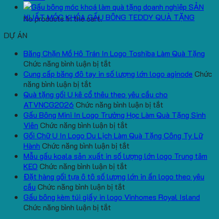
SẢN
XUẤT MÓC KHÓA GẤU BÔNG TEDDY QUÀ TẶNG
No products in the cart.
DỰ ÁN
Băng Chặn Mồ Hô Trán In Logo Toshiba Làm Quà Tặng
ở
Chức năng bình luận bị tắt
Băng
Cung cấp băng đô tay in số lượng lớn logo aginode
Chức
ở
Chặn
năng bình luận bị tắt
Cung
Mồ
Quà tặng gối U kê cổ thêu theo yêu cầu cho
cấp
Hô
ở
ATVNCG2026
Chức năng bình luận bị tắt
băng
Trán
Quà
Gấu Bông Mini In Logo Trường Học Làm Quà Tặng Sinh
đô
In
ở
tặng
Viên
Chức năng bình luận bị tắt
tay
Logo
Gấu
gối
Gối Chữ U In Logo Du Lịch Làm Quà Tặng Công Ty Lữ
in
Toshiba
Bông
ở
U
Hành
Chức năng bình luận bị tắt
số
Làm
Mini
Gối
kê
Mẫu gấu koala sản xuất in số lượng lớn logo Trung tâm
lượng
Quà
ở
In
Chữ
cổ
KEO
Chức năng bình luận bị tắt
lớn
Tặng
Mẫu
Logo
U
thêu
Đặt hàng gối tựa ô tô số lượng lớn in ấn logo theo yêu
logo
ở
gấu
Trường
In
theo
cầu
Chức năng bình luận bị tắt
aginode
Đặt
koala
Học
Logo
yêu
Gấu bông kèm túi giấy in logo Vinhomes Royal Island
ở
hàng
sản
Làm
Du
cầu
Chức năng bình luận bị tắt
Gấu
gối
xuất
Quà
Lịch
cho