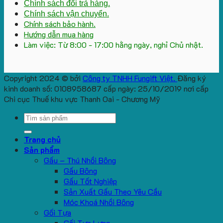
Chính sách đổi trả hàng.
Chính sách vận chuyển.
Chính sách bảo hành.
Hướng dẫn mua hàng
Làm việc: Từ 8:00 - 17:00 hằng ngày, nghỉ Chủ nhật.
Copyright 2024 © bởi
Công ty TNHH Fungift Việt.
Đăng ký
kinh doanh số: 0108958687 cấp ngày: 25/10/2019 nơi cấp
Chi cục Thuế khu vực Thanh Oai - Chương Mỹ
Search
for:
Trang chủ
Sản phẩm
Gấu – Thú Nhồi Bông
Gấu Bông
Gấu Tốt Nghiệp
Sản Xuất Gấu Theo Yêu Cầu
Móc Khoá Nhồi Bông
Gối Tựa
Gối Tựa Lưng