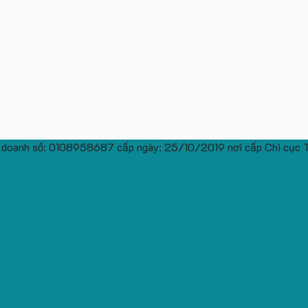
 doanh số: 0108958687 cấp ngày: 25/10/2019 nơi cấp Chi cục 