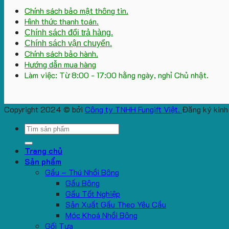
Chính sách bảo mật thông tin.
Hình thức thanh toán.
Chính sách đổi trả hàng.
Chính sách vận chuyển.
Chính sách bảo hành.
Hướng dẫn mua hàng
Làm việc: Từ 8:00 - 17:00 hằng ngày, nghỉ Chủ nhật.
Copyright 2024 © bởi
Công ty TNHH Fungift Việt.
Đăng ký kinh
Search
for:
Trang chủ
Sản phẩm
Gấu – Thú Nhồi Bông
Gấu Bông
Gấu Tốt Nghiệp
Sản Xuất Gấu Theo Yêu Cầu
Móc Khoá Nhồi Bông
Gối Tựa