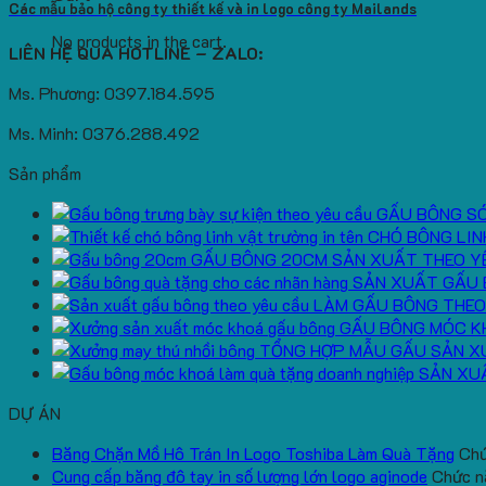
Các mẫu bảo hộ công ty thiết kế và in logo công ty Mailands
No products in the cart.
LIÊN HỆ QUA HOTLINE – ZALO:
Ms. Phương: 0397.184.595
Ms. Minh: 0376.288.492
Sản phẩm
GẤU BÔNG S
CHÓ BÔNG LIN
GẤU BÔNG 20CM SẢN XUẤT THEO Y
SẢN XUẤT GẤU 
LÀM GẤU BÔNG THEO
GẤU BÔNG MÓC K
TỔNG HỢP MẪU GẤU SẢN X
SẢN XU
DỰ ÁN
Băng Chặn Mồ Hô Trán In Logo Toshiba Làm Quà Tặng
Chứ
Cung cấp băng đô tay in số lượng lớn logo aginode
Chức nă