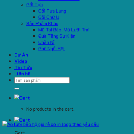
Gối Tựa
Gối Tựa Lưng
Gối Chữ U
Sản Phẩm Khác
Mũ Tai Bèo, Mũ Lưỡi Trai
Quà Tặng Sự Kiện
Chăn Nỉ
Ghế Ngồi Bệt
Dự Án
Video
Tin Tức
Liên hệ
Search
for:
No products in the cart.
Cart