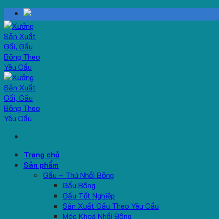
Skip
to
content
Trang chủ
Sản phẩm
Gấu – Thú Nhồi Bông
Gấu Bông
Gấu Tốt Nghiệp
Sản Xuất Gấu Theo Yêu Cầu
Móc Khoá Nhồi Bông