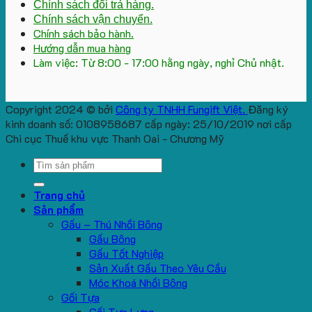
Chính sách đổi trả hàng.
Chính sách vận chuyển.
Chính sách bảo hành.
Hướng dẫn mua hàng
Làm việc: Từ 8:00 - 17:00 hằng ngày, nghỉ Chủ nhật.
Copyright 2024 © bởi
Công ty TNHH Fungift Việt.
Đăng ký
kinh doanh số: 0108958687 cấp ngày: 25/10/2019 nơi cấp
Chi cục Thuế khu vực Thanh Oai - Chương Mỹ
Search
for:
Trang chủ
Sản phẩm
Gấu – Thú Nhồi Bông
Gấu Bông
Gấu Tốt Nghiệp
Sản Xuất Gấu Theo Yêu Cầu
Móc Khoá Nhồi Bông
Gối Tựa
Gối Tựa Lưng