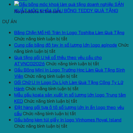
SẢN
XUẤT MÓC KHÓA GẤU BÔNG TEDDY QUÀ TẶNG
No products in the cart.
DỰ ÁN
Băng Chặn Mồ Hô Trán In Logo Toshiba Làm Quà Tặng
ở
Chức năng bình luận bị tắt
Băng
Cung cấp băng đô tay in số lượng lớn logo aginode
Chức
ở
Chặn
năng bình luận bị tắt
Cung
Mồ
Quà tặng gối U kê cổ thêu theo yêu cầu cho
cấp
Hô
ở
ATVNCG2026
Chức năng bình luận bị tắt
băng
Trán
Quà
Gấu Bông Mini In Logo Trường Học Làm Quà Tặng Sinh
đô
In
ở
tặng
Viên
Chức năng bình luận bị tắt
tay
Logo
Gấu
gối
Gối Chữ U In Logo Du Lịch Làm Quà Tặng Công Ty Lữ
in
Toshiba
Bông
ở
U
Hành
Chức năng bình luận bị tắt
số
Làm
Mini
Gối
kê
Mẫu gấu koala sản xuất in số lượng lớn logo Trung tâm
lượng
Quà
ở
In
Chữ
cổ
KEO
Chức năng bình luận bị tắt
lớn
Tặng
Mẫu
Logo
U
thêu
Đặt hàng gối tựa ô tô số lượng lớn in ấn logo theo yêu
logo
ở
gấu
Trường
In
theo
cầu
Chức năng bình luận bị tắt
aginode
Đặt
koala
Học
Logo
yêu
Gấu bông kèm túi giấy in logo Vinhomes Royal Island
ở
hàng
sản
Làm
Du
cầu
Chức năng bình luận bị tắt
Gấu
gối
xuất
Quà
Lịch
cho