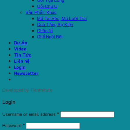
Gối Chữ U
Sản Phẩm Khác
Mũ Tai Bèo, Mũ Lưỡi Trai
Quà Tặng Sự Kiện
Chăn Nỉ
Ghế Ngồi Bệt
Dự Án
Video
Tin Tức
Liên hệ
Login
Newsletter
Developed by
Tiepthitute
Login
Username or email address
*
Password
*