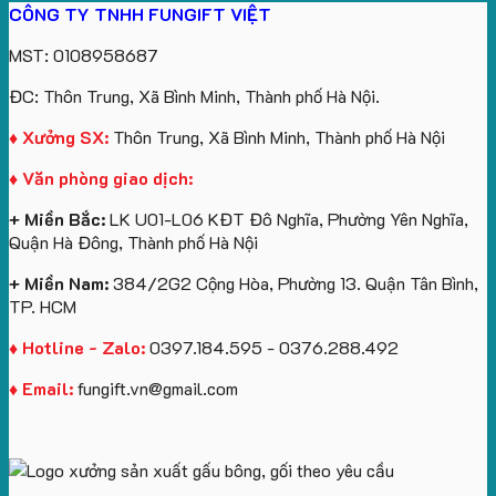
CÔNG TY TNHH FUNGIFT VIỆT
bông
tựa
in
Tặng
Làm
ATVNCG2026
kèm
ô
số
Sinh
Quà
MST: 0108958687
túi
tô
lượng
Viên
Tặng
giấy
số
lớn
Công
ĐC: Thôn Trung, Xã Bình Minh, Thành phố Hà Nội.
in
lượng
logo
Ty
logo
lớn
Trung
Lữ
♦ Xưởng SX:
Thôn Trung, Xã Bình Minh, Thành phố Hà Nội
Vinhomes
in
tâm
Hành
♦ Văn phòng giao dịch:
Royal
ấn
KEO
Island
logo
+ Miền Bắc:
LK U01-L06 KĐT Đô Nghĩa, Phường Yên Nghĩa,
theo
Quận Hà Đông, Thành phố Hà Nội
yêu
cầu
+ Miền Nam:
384/2G2 Cộng Hòa, Phường 13. Quận Tân Bình,
TP. HCM
♦ Hotline - Zalo:
0397.184.595 - 0376.288.492
♦ Email:
fungift.vn@gmail.com