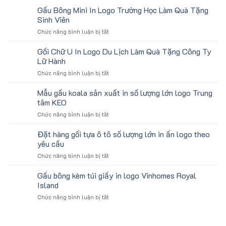
Quà
tặng
số
Gấu Bông Mini In Logo Trường Học Làm Quà Tặng
Tặng
gối
lượng
Sinh Viên
U
lớn
ở
Chức năng bình luận bị tắt
kê
logo
Gấu
cổ
aginode
Bông
Gối Chữ U In Logo Du Lịch Làm Quà Tặng Công Ty
thêu
Mini
theo
Lữ Hành
In
yêu
ở
Chức năng bình luận bị tắt
Logo
cầu
Gối
Trường
cho
Chữ
Mẫu gấu koala sản xuất in số lượng lớn logo Trung
Học
ATVNCG2026
U
Làm
tâm KEO
In
Quà
ở
Chức năng bình luận bị tắt
Logo
Tặng
Mẫu
Du
Sinh
gấu
Đặt hàng gối tựa ô tô số lượng lớn in ấn logo theo
Lịch
Viên
koala
Làm
yêu cầu
sản
Quà
ở
Chức năng bình luận bị tắt
xuất
Tặng
Đặt
in
Công
hàng
Gấu bông kèm túi giấy in logo Vinhomes Royal
số
Ty
gối
lượng
Island
Lữ
tựa
lớn
Hành
ở
Chức năng bình luận bị tắt
ô
logo
Gấu
tô
Trung
bông
số
tâm
kèm
lượng
KEO