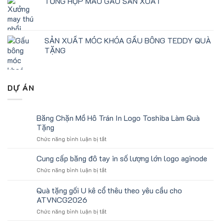
TỔNG HỢP MẪU GẤU SẢN XUẤT
SẢN XUẤT MÓC KHÓA GẤU BÔNG TEDDY QUÀ
TẶNG
DỰ ÁN
Băng Chặn Mồ Hô Trán In Logo Toshiba Làm Quà
Tặng
ở
Chức năng bình luận bị tắt
Băng
Chặn
Cung cấp băng đô tay in số lượng lớn logo aginode
Mồ
ở
Chức năng bình luận bị tắt
Hô
Cung
Trán
cấp
Quà tặng gối U kê cổ thêu theo yêu cầu cho
In
băng
Logo
ATVNCG2026
đô
Toshiba
ở
Chức năng bình luận bị tắt
tay
Làm
Quà
in