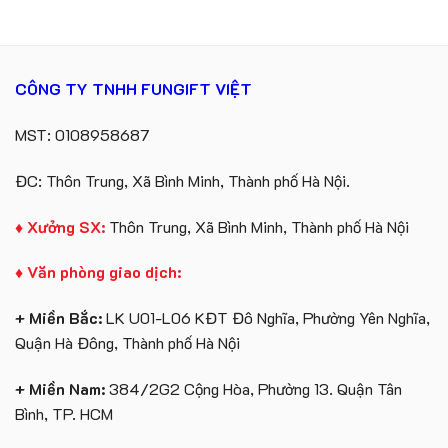
túi
lớn
giấy
in
in
ấn
logo
logo
Vinhomes
theo
CÔNG TY TNHH FUNGIFT VIỆT
Royal
yêu
Island
cầu
MST: 0108958687
ĐC: Thôn Trung, Xã Bình Minh, Thành phố Hà Nội.
♦ Xưởng SX:
Thôn Trung, Xã Bình Minh, Thành phố Hà Nội
♦ Văn phòng giao dịch:
+ Miền Bắc:
LK U01-L06 KĐT Đô Nghĩa, Phường Yên Nghĩa,
Quận Hà Đông, Thành phố Hà Nội
+ Miền Nam:
384/2G2 Cộng Hòa, Phường 13. Quận Tân
Bình, TP. HCM