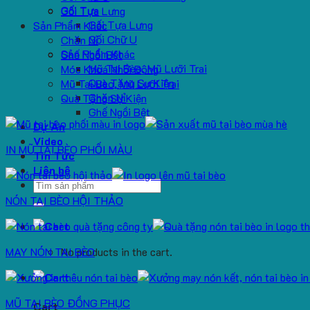
Gối Tựa
Gối Tựa Lưng
Gối Tựa Lưng
Sản Phẩm Khác
Gối Chữ U
Chăn Nỉ
Sản Phẩm Khác
Ghế Ngồi Bệt
Mũ Tai Bèo, Mũ Lưỡi Trai
Móc Khoá Nhồi Bông
Quà Tặng Sự Kiện
Mũ Tai Bèo, Mũ Lưỡi Trai
Chăn Nỉ
Quà Tặng Sự Kiện
Ghế Ngồi Bệt
Dự Án
Video
IN MŨ TAI BÈO PHỐI MÀU
Tin Tức
Liên hệ
Search
for:
NÓN TAI BÈO HỘI THẢO
MAY NÓN TAI BÈO
No products in the cart.
MŨ TAI BÈO ĐỒNG PHỤC
Cart