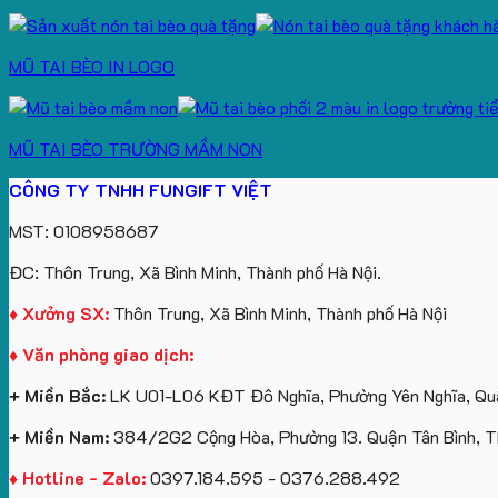
MŨ TAI BÈO IN LOGO
MŨ TAI BÈO TRƯỜNG MẦM NON
CÔNG TY TNHH FUNGIFT VIỆT
MST: 0108958687
ĐC: Thôn Trung, Xã Bình Minh, Thành phố Hà Nội.
♦ Xưởng SX:
Thôn Trung, Xã Bình Minh, Thành phố Hà Nội
♦ Văn phòng giao dịch:
+ Miền Bắc:
LK U01-L06 KĐT Đô Nghĩa, Phường Yên Nghĩa, Quậ
+ Miền Nam:
384/2G2 Cộng Hòa, Phường 13. Quận Tân Bình, 
♦ Hotline - Zalo:
0397.184.595 - 0376.288.492