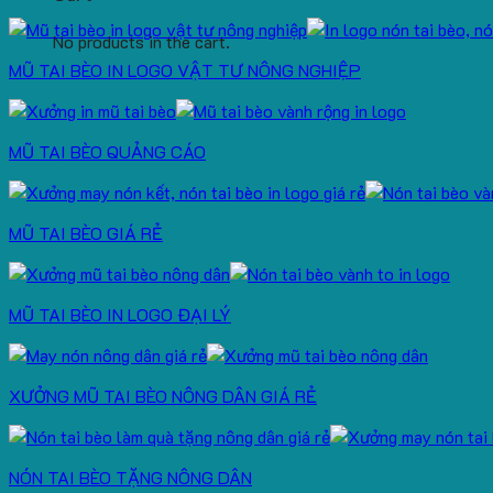
No products in the cart.
MŨ TAI BÈO IN LOGO VẬT TƯ NÔNG NGHIỆP
MŨ TAI BÈO QUẢNG CÁO
MŨ TAI BÈO GIÁ RẺ
MŨ TAI BÈO IN LOGO ĐẠI LÝ
XƯỞNG MŨ TAI BÈO NÔNG DÂN GIÁ RẺ
NÓN TAI BÈO TẶNG NÔNG DÂN