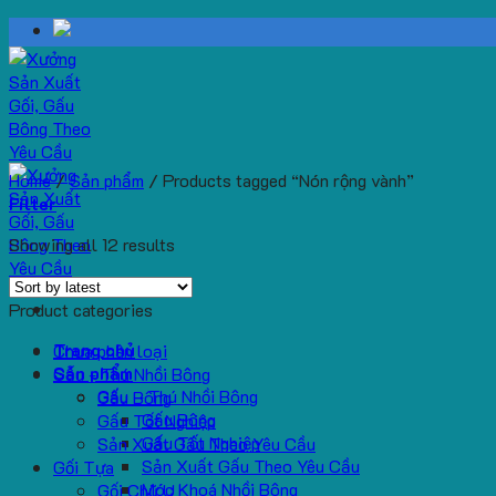
Skip
to
content
Home
/
Sản phẩm
/
Products tagged “Nón rộng vành”
Filter
Showing all 12 results
Product categories
Trang chủ
Chưa phân loại
Sản phẩm
Gấu - Thú Nhồi Bông
Gấu – Thú Nhồi Bông
Gấu Bông
Gấu Bông
Gấu Tốt Nghiệp
Gấu Tốt Nghiệp
Sản Xuất Gấu Theo Yêu Cầu
Sản Xuất Gấu Theo Yêu Cầu
Gối Tựa
Móc Khoá Nhồi Bông
Gối Chữ U