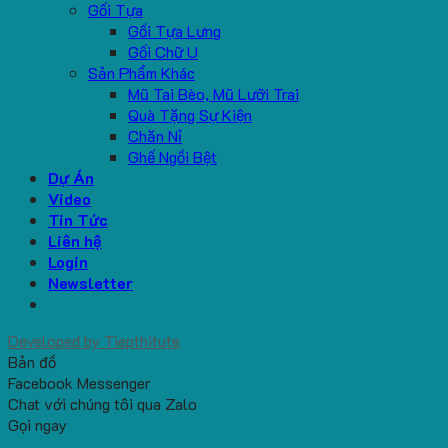
Gối Tựa
Gối Tựa Lưng
Gối Chữ U
Sản Phẩm Khác
Mũ Tai Bèo, Mũ Lưỡi Trai
Quà Tặng Sự Kiện
Chăn Nỉ
Ghế Ngồi Bệt
Dự Án
Video
Tin Tức
Liên hệ
Login
Newsletter
Developed by
Tiepthitute
Bản đồ
Facebook Messenger
Chat với chúng tôi qua Zalo
Gọi ngay