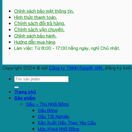
Chính sách bảo mật thông tin.
Hình thức thanh toán.
Chính sách đổi trả hàng.
Chính sách vận chuyển.
Chính sách bảo hành.
Hướng dẫn mua hàng
Làm việc: Từ 8:00 - 17:00 hằng ngày, nghỉ Chủ nhật.
Copyright 2024 © bởi
Công ty TNHH Fungift Việt.
Đăng ký kinh
Search
for:
Trang chủ
Sản phẩm
Gấu – Thú Nhồi Bông
Gấu Bông
Gấu Tốt Nghiệp
Sản Xuất Gấu Theo Yêu Cầu
Móc Khoá Nhồi Bông