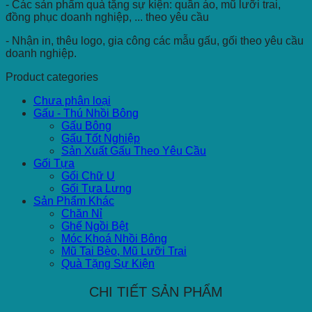
- Các sản phẩm quà tặng sự kiện: quần áo, mũ lưỡi trai,
đồng phục doanh nghiệp, ... theo yêu cầu
- Nhận in, thêu logo, gia công các mẫu gấu, gối theo yêu cầu
doanh nghiệp.
Product categories
Chưa phân loại
Gấu - Thú Nhồi Bông
Gấu Bông
Gấu Tốt Nghiệp
Sản Xuất Gấu Theo Yêu Cầu
Gối Tựa
Gối Chữ U
Gối Tựa Lưng
Sản Phẩm Khác
Chăn Nỉ
Ghế Ngồi Bệt
Móc Khoá Nhồi Bông
Mũ Tai Bèo, Mũ Lưỡi Trai
Quà Tặng Sự Kiện
CHI TIẾT SẢN PHẨM