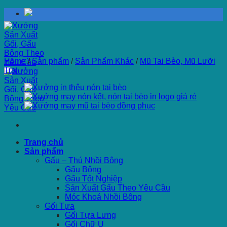
Skip
to
content
Home
/
Sản phẩm
/
Sản Phẩm Khác
/
Mũ Tai Bèo, Mũ Lưỡi
Trai
Trang chủ
Sản phẩm
Gấu – Thú Nhồi Bông
Gấu Bông
Gấu Tốt Nghiệp
Sản Xuất Gấu Theo Yêu Cầu
Móc Khoá Nhồi Bông
Gối Tựa
Gối Tựa Lưng
Gối Chữ U