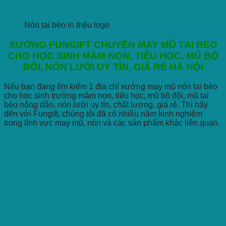
Nón tai bèo in thêu logo
XƯỞNG FUNGIFT CHUYÊN MAY MŨ TAI BÈO
CHO HỌC SINH MẦM NON, TIỂU HỌC, MŨ BỘ
ĐỘI, NÓN LƯỚI UY TÍN, GIÁ RẺ HÀ NỘI
Nếu bạn đang tìm kiếm 1 địa chỉ xưởng may mũ nón tai bèo
cho học sinh trường mầm non, tiểu học, mũ bộ đội, mũ tai
bèo nông dân, nón lưới uy tín, chất lượng, giá rẻ. Thì hãy
đến với Fungift, chúng tôi đã có nhiều năm kinh nghiệm
trong lĩnh vực may mũ, nón và các sản phẩm khác liên quan.