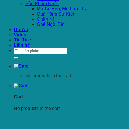
Sản Phẩm Khác
Mũ Tai Bèo, Mũ Lưỡi Trai
Quà Tặng Sự Kiện
Chăn Nỉ
Ghế Ngồi Bệt
Dự Án
Video
Tin Tức
Liên hệ
Search
for:
No products in the cart.
Cart
No products in the cart.