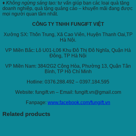
♦ Không ngừng sáng tạo:
tư vấn giúp bạn các loại quà tặng
doanh nghiệp, quà tặng quảng cáo – khuyến mãi đang được
mọi người quan tâm nhất.
CÔNG TY TNHH FUNGIFT VIỆT
Xưởng SX: Thôn Trung, Xã Cao Viên, Huyện Thanh Oai,TP
Hà Nội.
VP Miền Bắc: Lô U01-L06 Khu Đô Thị Đô Nghĩa, Quận Hà
Đông, TP Hà Nội
VP Miền Nam: 384/2G2 Cộng Hòa, Phường 13, Quận Tân
Bình, TP Hồ Chí Minh
Hotline: 0376.288.492 – 0397.184.595
Website: fungift.vn – Email: fungift.vn@gmail.com
Fanpage:
www.facebook.com/fungift.vn
Related products