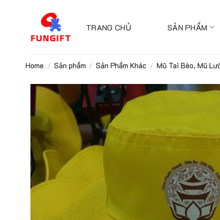
Skip
to
TRANG CHỦ
SẢN PHẨM
content
Home
Sản phẩm
Sản Phẩm Khác
Mũ Tai Bèo, Mũ Lưỡ
/
/
/