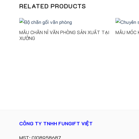
RELATED PRODUCTS
MẪU CHĂN NỈ VĂN PHÒNG SẢN XUẤT TẠI
MẪU MÓC 
XƯỞNG
CÔNG TY TNHH FUNGIFT VIỆT
MST: 0108958687