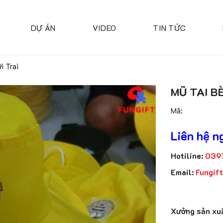
DỰ ÁN
VIDEO
TIN TỨC
i Trai
MŨ TAI B
Mã:
Liên hệ n
Hotiline:
039
Email:
Fungif
Xưởng sản xuấ