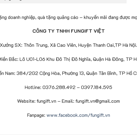
tặng doanh nghiệp, quà tặng quảng cáo – khuyến mãi đang được mọ
CÔNG TY TNHH FUNGIFT VIỆT
Xưởng SX: Thôn Trung, Xã Cao Viên, Huyện Thanh Oai,TP Hà Nội
iền Bắc: Lô U01-L06 Khu Đô Thị Đô Nghĩa, Quận Hà Đông, TP H
ền Nam: 384/2G2 Cộng Hòa, Phường 13, Quận Tân Bình, TP Hồ Ch
Hotline: 0376.288.492 – 0397.184.595
Website: fungift.vn – Email: fungift.vn@gmail.com
Fanpage:
www.facebook.com/fungift.vn