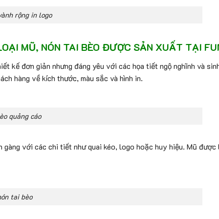
vành rộng in logo
LOẠI MŨ, NÓN TAI BÈO ĐƯỢC SẢN XUẤT TẠI FU
hiết kế đơn giản nhưng đáng yêu với các họa tiết ngộ nghĩnh và si
ch hàng về kích thước, màu sắc và hình in.
bèo quảng cáo
n gàng với các chi tiết như quai kéo, logo hoặc huy hiệu. Mũ được 
ón tai bèo