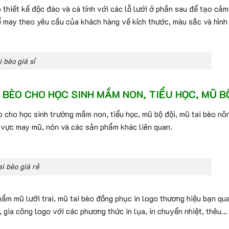
 thiết kế độc đáo và cá tính với các lỗ lưới ở phần sau để tạo cả
 may theo yêu cầu của khách hàng về kích thước, màu sắc và hình 
 bèo giá sỉ
ÈO CHO HỌC SINH MẦM NON, TIỂU HỌC, MŨ BỘ Đ
 cho học sinh trường mầm non, tiểu học, mũ bộ đội, mũ tai bèo nông 
h vực may mũ, nón và các sản phẩm khác liên quan.
ai bèo giá rẻ
ẩm mũ lưỡi trai, mũ tai bèo đồng phục in logo thương hiệu bạn qu
 gia công logo với các phương thức in lụa, in chuyển nhiệt, thêu…