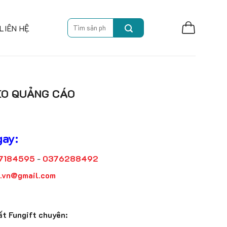
Search
LIÊN HỆ
for:
ÈO QUẢNG CÁO
gay:
7184595
-
0376288492
t.vn@gmail.com
t Fungift chuyên: