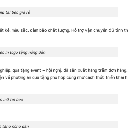
ũ tai bèo giá rẻ
iết kế, màu sắc, đảm bảo chất lượng. Hỗ trợ vận chuyển 63 tỉnh t
èo in logo tặng nông dân
hiệp, quà tặng event – hội nghị, đã sản xuất hàng trăm đơn hàng, 
iện về phương án quà tặng phù hợp cũng như cách thức triển khai h
n mũ tai bèo
o tặng nông dân