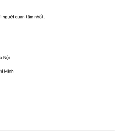
i người quan tâm nhất.
.
à Nội
í Minh