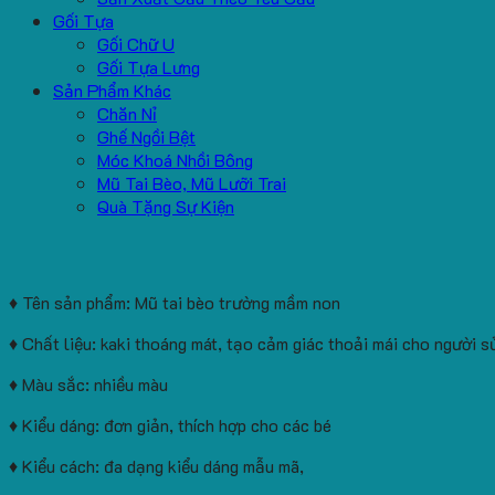
Gối Tựa
Gối Chữ U
Gối Tựa Lưng
Sản Phẩm Khác
Chăn Nỉ
Ghế Ngồi Bệt
Móc Khoá Nhồi Bông
Mũ Tai Bèo, Mũ Lưỡi Trai
Quà Tặng Sự Kiện
♦ Tên sản phẩm: Mũ tai bèo trường mầm non
♦ Chất liệu: kaki thoáng mát, tạo cảm giác thoải mái cho người s
♦ Màu sắc: nhiều màu
♦ Kiểu dáng: đơn giản, thích hợp cho các bé
♦ Kiểu cách: đa dạng kiểu dáng mẫu mã,