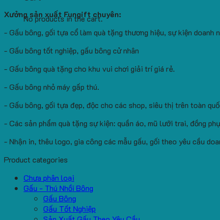
Xưởng sản xuất Fungift chuyên:
No products in the cart.
- Gấu bông, gối tựa cổ làm quà tặng thương hiệu, sự kiện doanh 
- Gấu bông tốt nghiệp, gấu bông cử nhân
- Gấu bông quà tặng cho khu vui chơi giải trí giá rẻ.
- Gấu bông nhỏ máy gấp thú.
- Gấu bông, gối tựa đẹp, độc cho các shop, siêu thị trên toàn quố
- Các sản phẩm quà tặng sự kiện: quần áo, mũ lưỡi trai, đồng phụ
- Nhận in, thêu logo, gia công các mẫu gấu, gối theo yêu cầu doa
Product categories
Chưa phân loại
Gấu - Thú Nhồi Bông
Gấu Bông
Gấu Tốt Nghiệp
Sản Xuất Gấu Theo Yêu Cầu