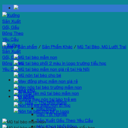
Skip
to
content
Home
/
Sản phẩm
/
Sản Phẩm Khác
/
Mũ Tai Bèo, Mũ Lưỡi Trai
Trang chủ
Sản phẩm
Gấu – Thú Nhồi Bông
Gấu Bông
Gấu Tốt Nghiệp
Sản Xuất Gấu Theo Yêu Cầu
Móc Khoá Nhồi Bông