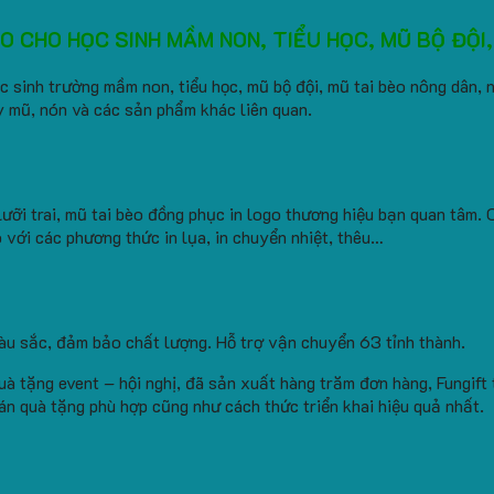
CHO HỌC SINH MẦM NON, TIỂU HỌC, MŨ BỘ ĐỘI, N
 sinh trường mầm non, tiểu học, mũ bộ đội, mũ tai bèo nông dân, nón
ay mũ, nón và các sản phẩm khác liên quan.
ỡi trai, mũ tai bèo đồng phục in logo thương hiệu bạn quan tâm.
 với các phương thức in lụa, in chuyển nhiệt, thêu…
màu sắc, đảm bảo chất lượng. Hỗ trợ vận chuyển 63 tỉnh thành.
uà tặng event – hội nghị, đã sản xuất hàng trăm đơn hàng, Fungift
án quà tặng phù hợp cũng như cách thức triển khai hiệu quả nhất.