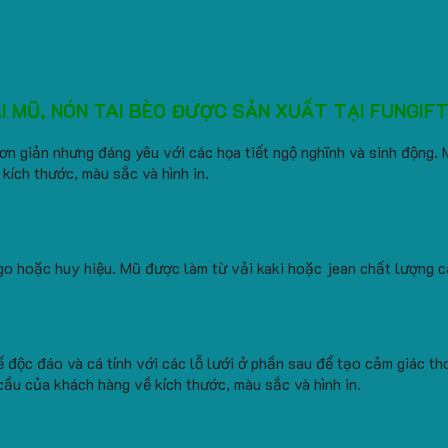
I MŨ, NÓN TAI BÈO ĐƯỢC SẢN XUẤT TẠI FUNGIF
đơn giản nhưng đáng yêu với các họa tiết ngộ nghĩnh và sinh động.
ích thước, màu sắc và hình in.
logo hoặc huy hiệu. Mũ được làm từ vải kaki hoặc jean chất lượng c
ế độc đáo và cá tính với các lỗ lưới ở phần sau để tạo cảm giác t
ầu của khách hàng về kích thước, màu sắc và hình in.