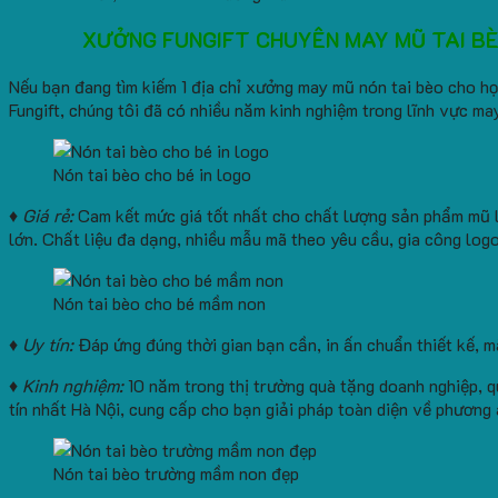
XƯỞNG FUNGIFT CHUYÊN MAY MŨ TAI BÈO 
Nếu bạn đang tìm kiếm 1 địa chỉ xưởng may mũ nón tai bèo cho học
Fungift, chúng tôi đã có nhiều năm kinh nghiệm trong lĩnh vực m
Nón tai bèo cho bé in logo
♦ Giá rẻ:
Cam kết mức giá tốt nhất cho chất lượng sản phẩm mũ lư
lớn. Chất liệu đa dạng, nhiều mẫu mã theo yêu cầu, gia công logo
Nón tai bèo cho bé mầm non
♦ Uy tín:
Đáp ứng đúng thời gian bạn cần, in ấn chuẩn thiết kế, 
♦ Kinh nghiệm:
10 năm trong thị trường quà tặng doanh nghiệp, q
tín nhất Hà Nội, cung cấp cho bạn giải pháp toàn diện về phương 
Nón tai bèo trường mầm non đẹp