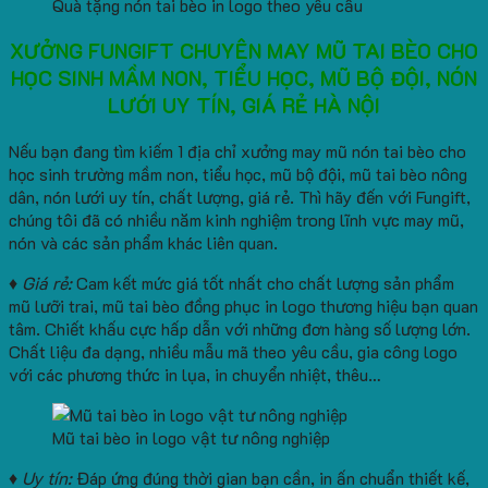
Quà tặng nón tai bèo in logo theo yêu cầu
XƯỞNG FUNGIFT CHUYÊN MAY MŨ TAI BÈO CHO
HỌC SINH MẦM NON, TIỂU HỌC, MŨ BỘ ĐỘI, NÓN
LƯỚI UY TÍN, GIÁ RẺ HÀ NỘI
Nếu bạn đang tìm kiếm 1 địa chỉ xưởng may mũ nón tai bèo cho
học sinh trường mầm non, tiểu học, mũ bộ đội, mũ tai bèo nông
dân, nón lưới uy tín, chất lượng, giá rẻ. Thì hãy đến với Fungift,
chúng tôi đã có nhiều năm kinh nghiệm trong lĩnh vực may mũ,
nón và các sản phẩm khác liên quan.
♦ Giá rẻ:
Cam kết mức giá tốt nhất cho chất lượng sản phẩm
mũ lưỡi trai, mũ tai bèo đồng phục in logo thương hiệu bạn quan
tâm. Chiết khấu cực hấp dẫn với những đơn hàng số lượng lớn.
Chất liệu đa dạng, nhiều mẫu mã theo yêu cầu, gia công logo
với các phương thức in lụa, in chuyển nhiệt, thêu…
Mũ tai bèo in logo vật tư nông nghiệp
♦ Uy tín:
Đáp ứng đúng thời gian bạn cần, in ấn chuẩn thiết kế,