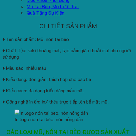
Mũ Tai Bèo, Mũ Lưỡi Trai
Quà Tặng Sự Kiện
CHI TIẾT SẢN PHẨM
♦ Tên sản phẩm: Mũ, nón tai bèo
♦ Chất liệu: kaki thoáng mát, tạo cảm giác thoải mái cho người
sử dụng
♦ Màu sắc: nhiều màu
♦ Kiểu dáng: đơn giản, thích hợp cho các bé
♦ Kiểu cách: đa dạng kiểu dáng mẫu mã,
♦ Công nghệ in ấn: in/ thêu trực tiếp lên bề mặt mũ.
In logo nón tai bèo, nón nông dân
CÁC LOẠI MŨ, NÓN TAI BÈO ĐƯỢC SẢN XUẤT