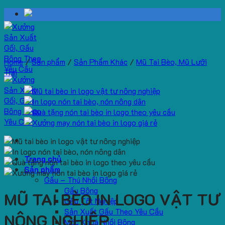
Skip
to
content
Home
/
Sản phẩm
/
Sản Phẩm Khác
/
Mũ Tai Bèo, Mũ Lưỡi
Trai
Trang chủ
Sản phẩm
Gấu – Thú Nhồi Bông
Gấu Bông
MŨ TAI BÈO IN LOGO VẬT TƯ
Gấu Tốt Nghiệp
Sản Xuất Gấu Theo Yêu Cầu
NÔNG NGHIỆP
Móc Khoá Nhồi Bông