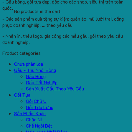
- Gấu bông, gối tựa đẹp, độc cho các shop, siêu thị trên toàn
quốc.
No products in the cart.
- Các sản phẩm quà tặng sự kiện: quần áo, mũ lưỡi trai, đồng
phục doanh nghiệp, ... theo yêu cầu
- Nhận in, thêu logo, gia công các mẫu gấu, gối theo yêu cầu
doanh nghiệp.
Product categories
Chưa phân loại
Gấu - Thú Nhồi Bông
Gấu Bông
Gấu Tốt Nghiệp
Sản Xuất Gấu Theo Yêu Cầu
Gối Tựa
Gối Chữ U
Gối Tựa Lưng
Sản Phẩm Khác
Chăn Nỉ
Ghế Ngồi Bệt
Móc Khoá Nhồi Bông