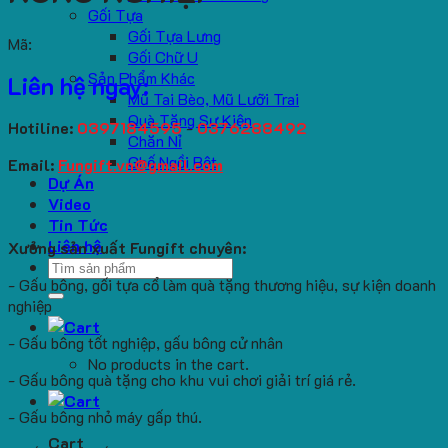
Gối Tựa
Gối Tựa Lưng
Mã:
Gối Chữ U
Sản Phẩm Khác
Liên hệ ngay:
Mũ Tai Bèo, Mũ Lưỡi Trai
Quà Tặng Sự Kiện
Hotiline:
0397184595
-
0376288492
Chăn Nỉ
Ghế Ngồi Bệt
Email:
Fungift.vn@gmail.com
Dự Án
Video
Tin Tức
Liên hệ
Xưởng sản xuất Fungift chuyên:
Search
- Gấu bông, gối tựa cổ làm quà tặng thương hiệu, sự kiện doanh
for:
nghiệp
- Gấu bông tốt nghiệp, gấu bông cử nhân
No products in the cart.
- Gấu bông quà tặng cho khu vui chơi giải trí giá rẻ.
- Gấu bông nhỏ máy gấp thú.
Cart