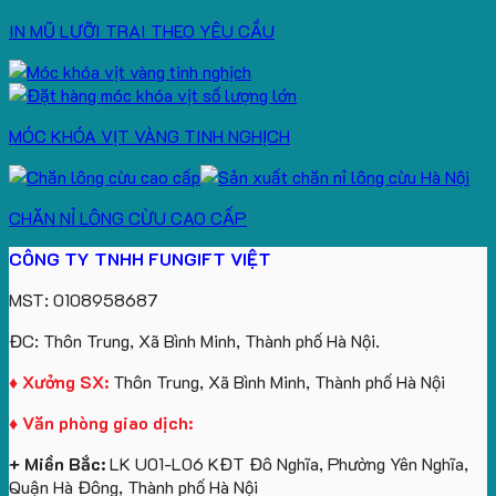
IN MŨ LƯỠI TRAI THEO YÊU CẦU
MÓC KHÓA VỊT VÀNG TINH NGHỊCH
CHĂN NỈ LÔNG CỪU CAO CẤP
CÔNG TY TNHH FUNGIFT VIỆT
MST: 0108958687
ĐC: Thôn Trung, Xã Bình Minh, Thành phố Hà Nội.
♦ Xưởng SX:
Thôn Trung, Xã Bình Minh, Thành phố Hà Nội
♦ Văn phòng giao dịch:
+ Miền Bắc:
LK U01-L06 KĐT Đô Nghĩa, Phường Yên Nghĩa,
Quận Hà Đông, Thành phố Hà Nội