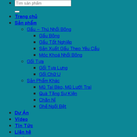
Search
for:
Trang chủ
Sản phẩm
Gấu – Thú Nhồi Bông
Gấu Bông
Gấu Tốt Nghiệp
Sản Xuất Gấu Theo Yêu Cầu
Móc Khoá Nhồi Bông
Gối Tựa
Gối Tựa Lưng
Gối Chữ U
Sản Phẩm Khác
Mũ Tai Bèo, Mũ Lưỡi Trai
Quà Tặng Sự Kiện
Chăn Nỉ
Ghế Ngồi Bệt
Dự Án
Video
Tin Tức
Liên hệ