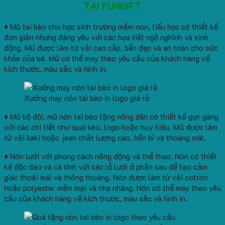
TẠI FUNGIFT
♦ Mũ tai bèo cho học sinh trường mầm non, tiểu học có thiết kế
đơn giản nhưng đáng yêu với các họa tiết ngộ nghĩnh và sinh
động. Mũ được làm từ vải cao cấp, bền đẹp và an toàn cho sức
khỏe của bé. Mũ có thể may theo yêu cầu của khách hàng về
kích thước, màu sắc và hình in.
Xưởng may nón tai bèo in logo giá rẻ
♦ Mũ bộ đội, mũ nón tai bèo tặng nông dân có thiết kế gọn gàng
với các chi tiết như quai kéo, logo hoặc huy hiệu. Mũ được làm
từ vải kaki hoặc jean chất lượng cao, bền bỉ và thoáng mát.
♦ Nón lưới với phong cách năng động và thể thao. Nón có thiết
kế độc đáo và cá tính với các lỗ lưới ở phần sau để tạo cảm
giác thoải mái và thông thoáng. Nón được làm từ vải cotton
hoặc polyester mềm mại và nhẹ nhàng. Nón có thể may theo yêu
cầu của khách hàng về kích thước, màu sắc và hình in.