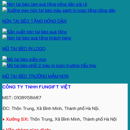
NÓN TAI BÈO TẶNG NÔNG DÂN
MŨ TAI BÈO IN LOGO
MŨ TAI BÈO TRƯỜNG MẦM NON
CÔNG TY TNHH FUNGIFT VIỆT
MST: 0108958687
ĐC: Thôn Trung, Xã Bình Minh, Thành phố Hà Nội.
♦ Xưởng SX:
Thôn Trung, Xã Bình Minh, Thành phố Hà Nội
♦ Văn phòng giao dịch: