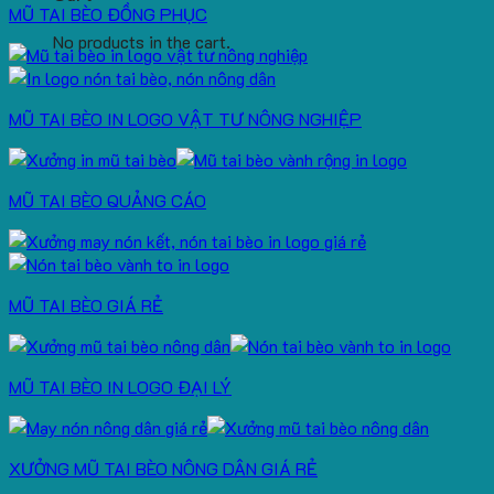
MŨ TAI BÈO ĐỒNG PHỤC
No products in the cart.
MŨ TAI BÈO IN LOGO VẬT TƯ NÔNG NGHIỆP
MŨ TAI BÈO QUẢNG CÁO
MŨ TAI BÈO GIÁ RẺ
MŨ TAI BÈO IN LOGO ĐẠI LÝ
XƯỞNG MŨ TAI BÈO NÔNG DÂN GIÁ RẺ