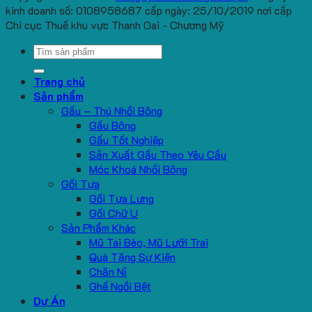
kinh doanh số: 0108958687 cấp ngày: 25/10/2019 nơi cấp
Chi cục Thuế khu vực Thanh Oai - Chương Mỹ
Search
for:
Trang chủ
Sản phẩm
Gấu – Thú Nhồi Bông
Gấu Bông
Gấu Tốt Nghiệp
Sản Xuất Gấu Theo Yêu Cầu
Móc Khoá Nhồi Bông
Gối Tựa
Gối Tựa Lưng
Gối Chữ U
Sản Phẩm Khác
Mũ Tai Bèo, Mũ Lưỡi Trai
Quà Tặng Sự Kiện
Chăn Nỉ
Ghế Ngồi Bệt
Dự Án