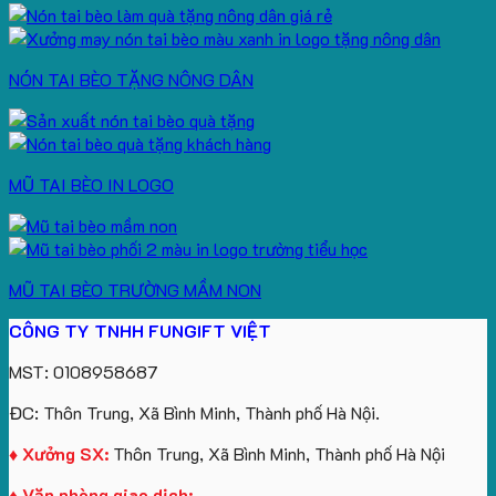
NÓN TAI BÈO TẶNG NÔNG DÂN
MŨ TAI BÈO IN LOGO
MŨ TAI BÈO TRƯỜNG MẦM NON
CÔNG TY TNHH FUNGIFT VIỆT
MST: 0108958687
ĐC: Thôn Trung, Xã Bình Minh, Thành phố Hà Nội.
♦ Xưởng SX:
Thôn Trung, Xã Bình Minh, Thành phố Hà Nội
♦ Văn phòng giao dịch: