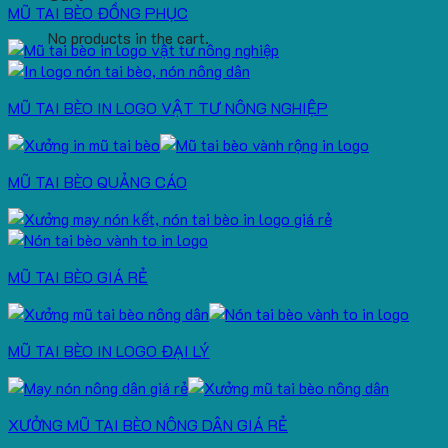
MŨ TAI BÈO ĐỒNG PHỤC
No products in the cart.
MŨ TAI BÈO IN LOGO VẬT TƯ NÔNG NGHIỆP
MŨ TAI BÈO QUẢNG CÁO
MŨ TAI BÈO GIÁ RẺ
MŨ TAI BÈO IN LOGO ĐẠI LÝ
XƯỞNG MŨ TAI BÈO NÔNG DÂN GIÁ RẺ