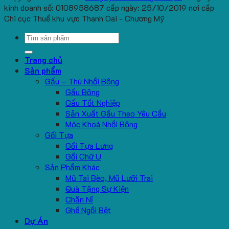
kinh doanh số: 0108958687 cấp ngày: 25/10/2019 nơi cấp
Chi cục Thuế khu vực Thanh Oai - Chương Mỹ
Search
for:
Trang chủ
Sản phẩm
Gấu – Thú Nhồi Bông
Gấu Bông
Gấu Tốt Nghiệp
Sản Xuất Gấu Theo Yêu Cầu
Móc Khoá Nhồi Bông
Gối Tựa
Gối Tựa Lưng
Gối Chữ U
Sản Phẩm Khác
Mũ Tai Bèo, Mũ Lưỡi Trai
Quà Tặng Sự Kiện
Chăn Nỉ
Ghế Ngồi Bệt
Dự Án