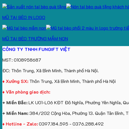
MŨ TAI BÈO IN LOGO
MŨ TAI BÈO TRƯỜNG MẦM NON
CÔNG TY TNHH FUNGIFT VIỆT
MST: 0108958687
ĐC: Thôn Trung, Xã Bình Minh, Thành phố Hà Nội.
♦ Xưởng SX:
Thôn Trung, Xã Bình Minh, Thành phố Hà Nội
♦ Văn phòng giao dịch:
+ Miền Bắc:
LK U01-L06 KĐT Đô Nghĩa, Phường Yên Nghĩa, Quậ
+ Miền Nam:
384/2G2 Cộng Hòa, Phường 13. Quận Tân Bình, 
♦ Hotline - Zalo:
0397.184.595 - 0376.288.492