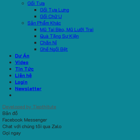
Gối Tựa
Gối Tựa Lưng
Gối Chữ U
Sản Phẩm Khác
Mũ Tai Bèo, Mũ Lưỡi Trai
Quà Tặng Sự Kiện
Chăn Nỉ
Ghế Ngồi Bệt
Dự Án
Video
Tin Tức
Liên hệ
Login
Newsletter
Developed by
Tiepthitute
Bản đồ
Facebook Messenger
Chat với chúng tôi qua Zalo
Gọi ngay