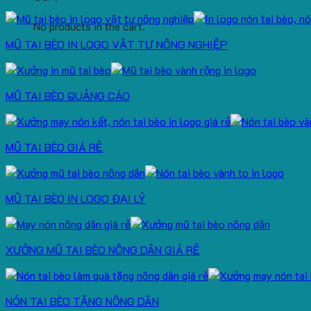
No products in the cart.
MŨ TAI BÈO IN LOGO VẬT TƯ NÔNG NGHIỆP
MŨ TAI BÈO QUẢNG CÁO
MŨ TAI BÈO GIÁ RẺ
MŨ TAI BÈO IN LOGO ĐẠI LÝ
XƯỞNG MŨ TAI BÈO NÔNG DÂN GIÁ RẺ
NÓN TAI BÈO TẶNG NÔNG DÂN