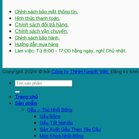
Chính sách bảo mật thông tin.
Hình thức thanh toán.
Chính sách đổi trả hàng.
Chính sách vận chuyển.
Chính sách bảo hành.
Hướng dẫn mua hàng
Làm việc: Từ 8:00 - 17:00 hằng ngày, nghỉ Chủ nhật.
Copyright 2024 © bởi
Công ty TNHH Fungift Việt.
Đăng ký kinh
Search
for:
Trang chủ
Sản phẩm
Gấu – Thú Nhồi Bông
Gấu Bông
Gấu Tốt Nghiệp
Sản Xuất Gấu Theo Yêu Cầu
Móc Khoá Nhồi Bông