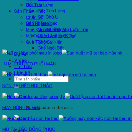
Gối Tựa
Gối Tựa Lưng
Gối Tựa Lưng
Sản Phẩm Khác
Gối Chữ U
Chăn Nỉ
Sản Phẩm Khác
Ghế Ngồi Bệt
Mũ Tai Bèo, Mũ Lưỡi Trai
Móc Khoá Nhồi Bông
Quà Tặng Sự Kiện
Mũ Tai Bèo, Mũ Lưỡi Trai
Chăn Nỉ
Quà Tặng Sự Kiện
Ghế Ngồi Bệt
Dự Án
Video
IN MŨ TAI BÈO PHỐI MÀU
Tin Tức
Liên hệ
Search
for:
NÓN TAI BÈO HỘI THẢO
MAY NÓN TAI BÈO
No products in the cart.
MŨ TAI BÈO ĐỒNG PHỤC
Cart