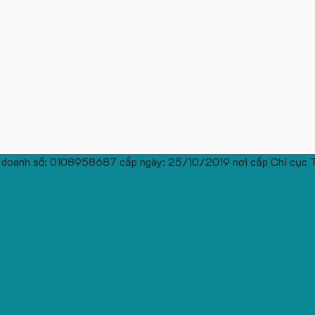
 doanh số: 0108958687 cấp ngày: 25/10/2019 nơi cấp Chi cục 