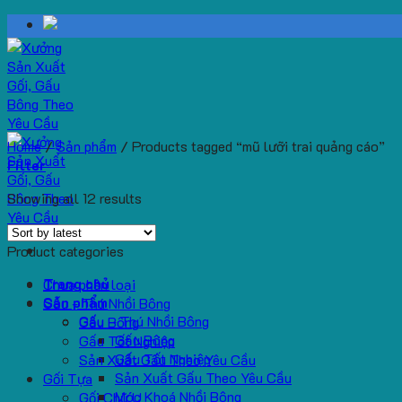
Skip
to
content
Home
/
Sản phẩm
/
Products tagged “mũ lưỡi trai quảng cáo”
Filter
Showing all 12 results
Product categories
Trang chủ
Chưa phân loại
Sản phẩm
Gấu - Thú Nhồi Bông
Gấu – Thú Nhồi Bông
Gấu Bông
Gấu Bông
Gấu Tốt Nghiệp
Gấu Tốt Nghiệp
Sản Xuất Gấu Theo Yêu Cầu
Sản Xuất Gấu Theo Yêu Cầu
Gối Tựa
Móc Khoá Nhồi Bông
Gối Chữ U