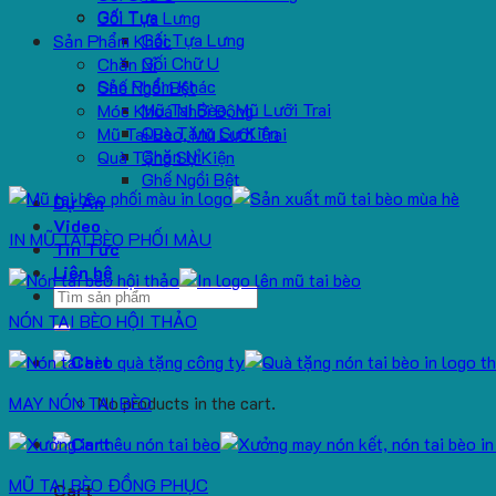
Gối Tựa
Gối Tựa Lưng
Gối Tựa Lưng
Sản Phẩm Khác
Gối Chữ U
Chăn Nỉ
Sản Phẩm Khác
Ghế Ngồi Bệt
Mũ Tai Bèo, Mũ Lưỡi Trai
Móc Khoá Nhồi Bông
Quà Tặng Sự Kiện
Mũ Tai Bèo, Mũ Lưỡi Trai
Chăn Nỉ
Quà Tặng Sự Kiện
Ghế Ngồi Bệt
Dự Án
Video
IN MŨ TAI BÈO PHỐI MÀU
Tin Tức
Liên hệ
Search
for:
NÓN TAI BÈO HỘI THẢO
MAY NÓN TAI BÈO
No products in the cart.
MŨ TAI BÈO ĐỒNG PHỤC
Cart