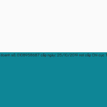
 doanh số: 0108958687 cấp ngày: 25/10/2019 nơi cấp Chi cục 