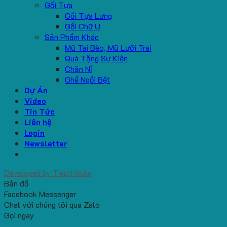
Gối Tựa
Gối Tựa Lưng
Gối Chữ U
Sản Phẩm Khác
Mũ Tai Bèo, Mũ Lưỡi Trai
Quà Tặng Sự Kiện
Chăn Nỉ
Ghế Ngồi Bệt
Dự Án
Video
Tin Tức
Liên hệ
Login
Newsletter
Developed by
Tiepthitute
Bản đồ
Facebook Messenger
Chat với chúng tôi qua Zalo
Gọi ngay