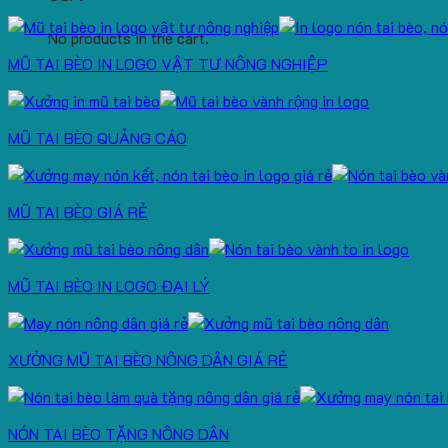
No products in the cart.
MŨ TAI BÈO IN LOGO VẬT TƯ NÔNG NGHIỆP
MŨ TAI BÈO QUẢNG CÁO
MŨ TAI BÈO GIÁ RẺ
MŨ TAI BÈO IN LOGO ĐẠI LÝ
XƯỞNG MŨ TAI BÈO NÔNG DÂN GIÁ RẺ
NÓN TAI BÈO TẶNG NÔNG DÂN