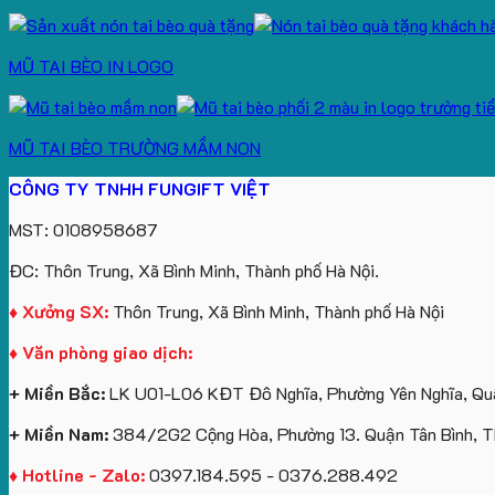
MŨ TAI BÈO IN LOGO
MŨ TAI BÈO TRƯỜNG MẦM NON
CÔNG TY TNHH FUNGIFT VIỆT
MST: 0108958687
ĐC: Thôn Trung, Xã Bình Minh, Thành phố Hà Nội.
♦ Xưởng SX:
Thôn Trung, Xã Bình Minh, Thành phố Hà Nội
♦ Văn phòng giao dịch:
+ Miền Bắc:
LK U01-L06 KĐT Đô Nghĩa, Phường Yên Nghĩa, Quậ
+ Miền Nam:
384/2G2 Cộng Hòa, Phường 13. Quận Tân Bình, 
♦ Hotline - Zalo:
0397.184.595 - 0376.288.492