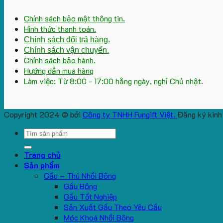
Chính sách bảo mật thông tin.
Hình thức thanh toán.
Chính sách đổi trả hàng.
Chính sách vận chuyển.
Chính sách bảo hành.
Hướng dẫn mua hàng
Làm việc: Từ 8:00 - 17:00 hằng ngày, nghỉ Chủ nhật.
Copyright 2024 © bởi
Công ty TNHH Fungift Việt.
Đăng ký kinh
Search
for:
Trang chủ
Sản phẩm
Gấu – Thú Nhồi Bông
Gấu Bông
Gấu Tốt Nghiệp
Sản Xuất Gấu Theo Yêu Cầu
Móc Khoá Nhồi Bông