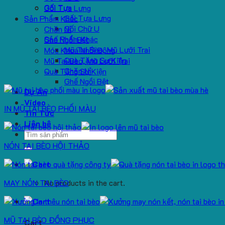
Gối Tựa
Gối Tựa Lưng
Gối Tựa Lưng
Sản Phẩm Khác
Gối Chữ U
Chăn Nỉ
Sản Phẩm Khác
Ghế Ngồi Bệt
Mũ Tai Bèo, Mũ Lưỡi Trai
Móc Khoá Nhồi Bông
Quà Tặng Sự Kiện
Mũ Tai Bèo, Mũ Lưỡi Trai
Chăn Nỉ
Quà Tặng Sự Kiện
Ghế Ngồi Bệt
Dự Án
Video
IN MŨ TAI BÈO PHỐI MÀU
Tin Tức
Liên hệ
Search
for:
NÓN TAI BÈO HỘI THẢO
MAY NÓN TAI BÈO
No products in the cart.
MŨ TAI BÈO ĐỒNG PHỤC
Cart