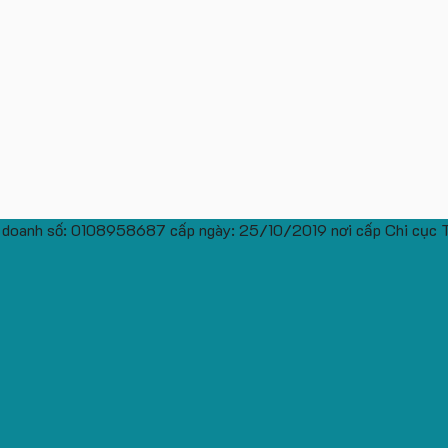
 doanh số: 0108958687 cấp ngày: 25/10/2019 nơi cấp Chi cục 