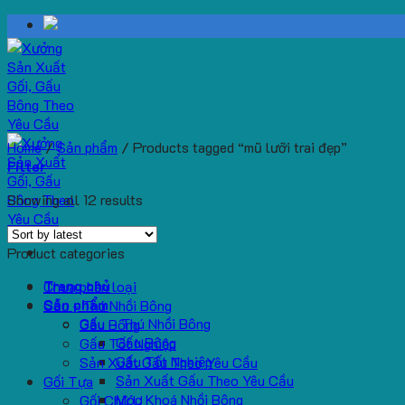
Skip
to
content
Home
/
Sản phẩm
/
Products tagged “mũ lưỡi trai đẹp”
Filter
Showing all 12 results
Product categories
Trang chủ
Chưa phân loại
Sản phẩm
Gấu - Thú Nhồi Bông
Gấu – Thú Nhồi Bông
Gấu Bông
Gấu Bông
Gấu Tốt Nghiệp
Gấu Tốt Nghiệp
Sản Xuất Gấu Theo Yêu Cầu
Sản Xuất Gấu Theo Yêu Cầu
Gối Tựa
Móc Khoá Nhồi Bông
Gối Chữ U