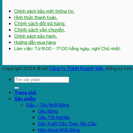
Chính sách bảo mật thông tin.
Hình thức thanh toán.
Chính sách đổi trả hàng.
Chính sách vận chuyển.
Chính sách bảo hành.
Hướng dẫn mua hàng
Làm việc: Từ 8:00 - 17:00 hằng ngày, nghỉ Chủ nhật.
Copyright 2024 © bởi
Công ty TNHH Fungift Việt.
Đăng ký kinh
Search
for:
Trang chủ
Sản phẩm
Gấu – Thú Nhồi Bông
Gấu Bông
Gấu Tốt Nghiệp
Sản Xuất Gấu Theo Yêu Cầu
Móc Khoá Nhồi Bông