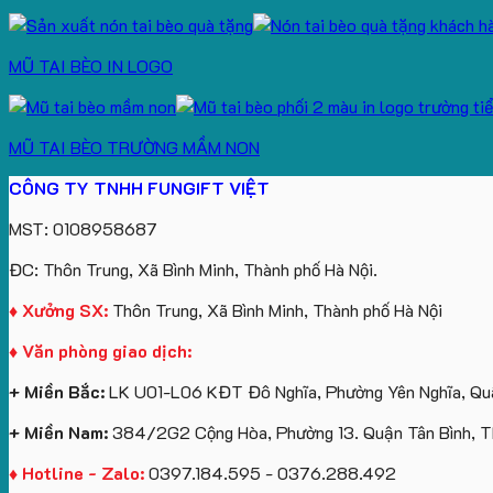
MŨ TAI BÈO IN LOGO
MŨ TAI BÈO TRƯỜNG MẦM NON
CÔNG TY TNHH FUNGIFT VIỆT
MST: 0108958687
ĐC: Thôn Trung, Xã Bình Minh, Thành phố Hà Nội.
♦ Xưởng SX:
Thôn Trung, Xã Bình Minh, Thành phố Hà Nội
♦ Văn phòng giao dịch:
+ Miền Bắc:
LK U01-L06 KĐT Đô Nghĩa, Phường Yên Nghĩa, Quậ
+ Miền Nam:
384/2G2 Cộng Hòa, Phường 13. Quận Tân Bình, 
♦ Hotline - Zalo:
0397.184.595 - 0376.288.492