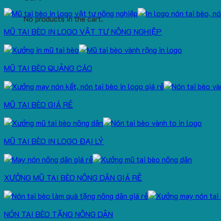
No products in the cart.
MŨ TAI BÈO IN LOGO VẬT TƯ NÔNG NGHIỆP
MŨ TAI BÈO QUẢNG CÁO
MŨ TAI BÈO GIÁ RẺ
MŨ TAI BÈO IN LOGO ĐẠI LÝ
XƯỞNG MŨ TAI BÈO NÔNG DÂN GIÁ RẺ
NÓN TAI BÈO TẶNG NÔNG DÂN