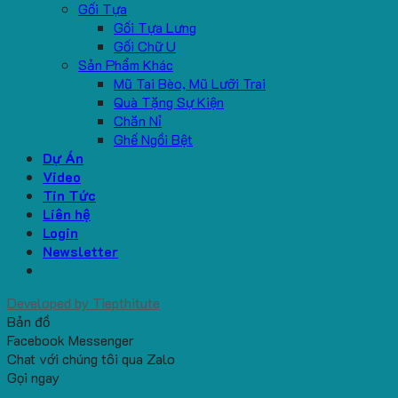
Gối Tựa
Gối Tựa Lưng
Gối Chữ U
Sản Phẩm Khác
Mũ Tai Bèo, Mũ Lưỡi Trai
Quà Tặng Sự Kiện
Chăn Nỉ
Ghế Ngồi Bệt
Dự Án
Video
Tin Tức
Liên hệ
Login
Newsletter
Developed by
Tiepthitute
Bản đồ
Facebook Messenger
Chat với chúng tôi qua Zalo
Gọi ngay