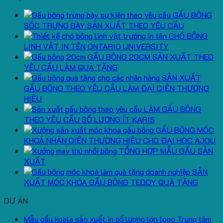
GẤU BÔNG
SÓC TRƯNG BÀY SẢN XUẤT THEO YÊU CẦU
CHÓ BÔNG
LINH VẬT IN TÊN ONTARIO UNIVERSITY
GẤU BÔNG 20CM SẢN XUẤT THEO
YÊU CẦU LÀM QUÀ TẶNG
SẢN XUẤT
GẤU BÔNG THEO YÊU CẦU LÀM ĐẠI DIỆN THƯƠNG
HIỆU
LÀM GẤU BÔNG
THEO YÊU CẦU SỐ LƯỢNG ÍT KARIS
GẤU BÔNG MÓC
KHOÁ NHẬN DIỆN THƯƠNG HIỆU CHO ĐẠI HỌC AJOU
TỔNG HỢP MẪU GẤU SẢN
XUẤT
SẢN
XUẤT MÓC KHÓA GẤU BÔNG TEDDY QUÀ TẶNG
DỰ ÁN
Mẫu gấu koala sản xuất in số lượng lớn logo Trung tâm