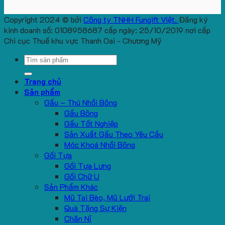
Copyright 2024 © bởi
Công ty TNHH Fungift Việt.
Đăng ký
kinh doanh số: 0108958687 cấp ngày: 25/10/2019 nơi cấp
Chi cục Thuế khu vực Thanh Oai - Chương Mỹ
Search
for:
Trang chủ
Sản phẩm
Gấu – Thú Nhồi Bông
Gấu Bông
Gấu Tốt Nghiệp
Sản Xuất Gấu Theo Yêu Cầu
Móc Khoá Nhồi Bông
Gối Tựa
Gối Tựa Lưng
Gối Chữ U
Sản Phẩm Khác
Mũ Tai Bèo, Mũ Lưỡi Trai
Quà Tặng Sự Kiện
Chăn Nỉ