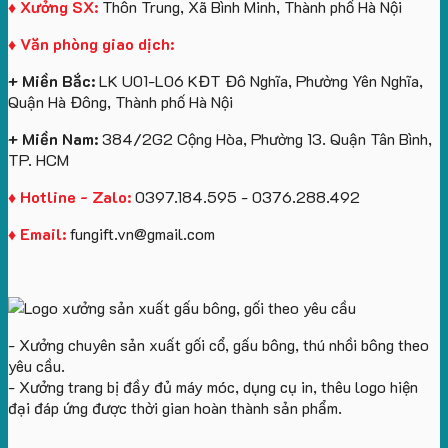
Cầu
U
Bình
tặng
♦ Xưởng SX:
Thôn Trung, Xã Bình Minh, Thành phố Hà Nội
Số
In
Giữ
♦ Văn phòng giao dịch:
Lượng
Logo
Nhiệt
Ít
Và
+ Miền Bắc:
LK U01-L06 KĐT Đô Nghĩa, Phường Yên Nghĩa,
Gấu
Quận Hà Đông, Thành phố Hà Nội
Bông
+ Miền Nam:
384/2G2 Cộng Hòa, Phường 13. Quận Tân Bình,
TP. HCM
♦ Hotline - Zalo:
0397.184.595 - 0376.288.492
♦ Email:
fungift.vn@gmail.com
- Xưởng chuyên sản xuất gối cổ, gấu bông, thú nhồi bông theo
yêu cầu.
- Xưởng trang bị đầy đủ máy móc, dụng cụ in, thêu logo hiện
đại đáp ứng được thời gian hoàn thành sản phẩm.