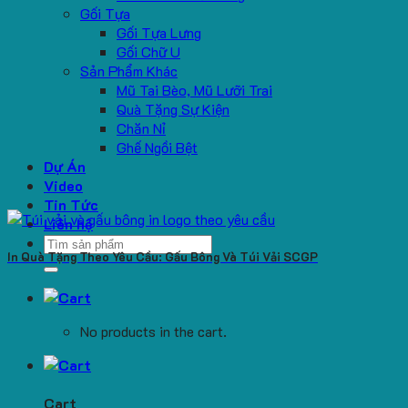
Gối Tựa
Gối Tựa Lưng
Gối Chữ U
Sản Phẩm Khác
Mũ Tai Bèo, Mũ Lưỡi Trai
Quà Tặng Sự Kiện
Chăn Nỉ
Ghế Ngồi Bệt
Dự Án
Video
Tin Tức
Liên hệ
Search
In Quà Tặng Theo Yêu Cầu: Gấu Bông Và Túi Vải SCGP
for:
No products in the cart.
Cart