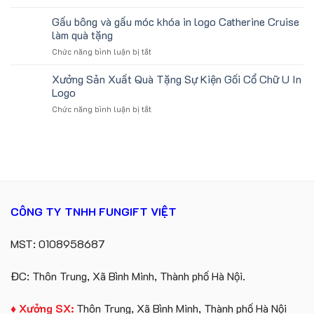
Sản
in
ấn
xuất
Gấu bông và gấu móc khóa in logo Catherine Cruise
logo
logo
gấu
Vinhomes
làm quà tặng
theo
bông
Royal
yêu
ở
Chức năng bình luận bị tắt
số
Island
cầu
Gấu
lượng
bông
Xưởng Sản Xuất Quà Tặng Sự Kiện Gối Cổ Chữ U In
lớn
và
in
Logo
gấu
logo
ở
Chức năng bình luận bị tắt
móc
Future
Xưởng
khóa
Group
Sản
in
làm
Xuất
logo
quà
Quà
Catherine
tặng
Tặng
Cruise
Sự
làm
Kiện
quà
Gối
tặng
CÔNG TY TNHH FUNGIFT VIỆT
Cổ
Chữ
U
MST: 0108958687
In
Logo
ĐC: Thôn Trung, Xã Bình Minh, Thành phố Hà Nội.
♦ Xưởng SX:
Thôn Trung, Xã Bình Minh, Thành phố Hà Nội