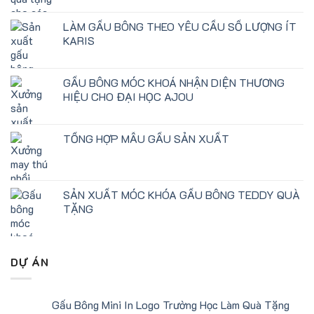
LÀM GẤU BÔNG THEO YÊU CẦU SỐ LƯỢNG ÍT
KARIS
GẤU BÔNG MÓC KHOÁ NHẬN DIỆN THƯƠNG
HIỆU CHO ĐẠI HỌC AJOU
TỔNG HỢP MẪU GẤU SẢN XUẤT
SẢN XUẤT MÓC KHÓA GẤU BÔNG TEDDY QUÀ
TẶNG
DỰ ÁN
Gấu Bông Mini In Logo Trường Học Làm Quà Tặng