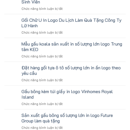
Sinh Viên
ở
Chức năng bình luận bị tắt
Gấu
Bông
Gối Chữ U In Logo Du Lịch Làm Quà Tặng Công Ty
Mini
Lữ Hành
In
ở
Chức năng bình luận bị tắt
Logo
Gối
Trường
Chữ
Mẫu gấu koala sản xuất in số lượng lớn logo Trung
Học
U
Làm
tâm KEO
In
Quà
ở
Chức năng bình luận bị tắt
Logo
Tặng
Mẫu
Du
Sinh
gấu
Đặt hàng gối tựa ô tô số lượng lớn in ấn logo theo
Lịch
Viên
koala
Làm
yêu cầu
sản
Quà
ở
Chức năng bình luận bị tắt
xuất
Tặng
Đặt
in
Công
hàng
Gấu bông kèm túi giấy in logo Vinhomes Royal
số
Ty
gối
lượng
Island
Lữ
tựa
lớn
Hành
ở
Chức năng bình luận bị tắt
ô
logo
Gấu
tô
Trung
bông
Sản xuất gấu bông số lượng lớn in logo Future
số
tâm
kèm
lượng
Group làm quà tặng
KEO
túi
lớn
ở
Chức năng bình luận bị tắt
giấy
in