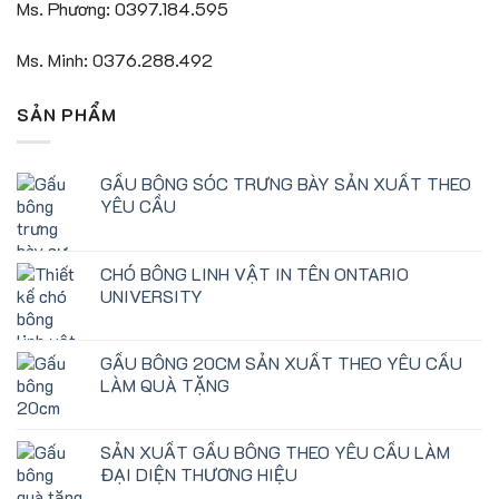
Ms. Phương: 0397.184.595
Ms. Minh: 0376.288.492
SẢN PHẨM
GẤU BÔNG SÓC TRƯNG BÀY SẢN XUẤT THEO
YÊU CẦU
CHÓ BÔNG LINH VẬT IN TÊN ONTARIO
UNIVERSITY
GẤU BÔNG 20CM SẢN XUẤT THEO YÊU CẦU
LÀM QUÀ TẶNG
SẢN XUẤT GẤU BÔNG THEO YÊU CẦU LÀM
ĐẠI DIỆN THƯƠNG HIỆU