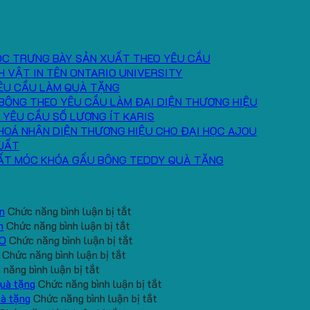
ÓC TRƯNG BÀY SẢN XUẤT THEO YÊU CẦU
H VẬT IN TÊN ONTARIO UNIVERSITY
ÊU CẦU LÀM QUÀ TẶNG
BÔNG THEO YÊU CẦU LÀM ĐẠI DIỆN THƯƠNG HIỆU
 YÊU CẦU SỐ LƯỢNG ÍT KARIS
HOÁ NHẬN DIỆN THƯƠNG HIỆU CHO ĐẠI HỌC AJOU
UẤT
ẤT MÓC KHÓA GẤU BÔNG TEDDY QUÀ TẶNG
ở
n
Chức năng bình luận bị tắt
ở
Gấu
h
Chức năng bình luận bị tắt
Gối
Bông
ở
EO
Chức năng bình luận bị tắt
ở
Chữ
Mini
Mẫu
Chức năng bình luận bị tắt
ở
Đặt
U
In
gấu
năng bình luận bị tắt
Gấu
hàng
In
Logo
koala
ở
quà tặng
Chức năng bình luận bị tắt
bông
gối
Logo
Trường
sản
ở
Sản
uà tặng
Chức năng bình luận bị tắt