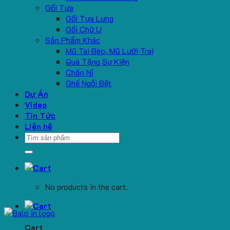
Gối Tựa
Gối Tựa Lưng
Gối Chữ U
Sản Phẩm Khác
Mũ Tai Bèo, Mũ Lưỡi Trai
Quà Tặng Sự Kiện
Chăn Nỉ
Ghế Ngồi Bệt
Dự Án
Video
Tin Tức
Liên hệ
Search
for:
No products in the cart.
Cart