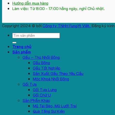
Hướng dẫn mua hàng
Làm việc: Từ 8:00 - 17:00 hằng ngày, nghỉ Chủ nhật.
Copyright 2024 © bởi
Công ty TNHH Fungift Việt.
Đăng ký kinh
Search
for:
Trang chủ
Sản phẩm
Gấu – Thú Nhồi Bông
Gấu Bông
Gấu Tốt Nghiệp
Sản Xuất Gấu Theo Yêu Cầu
Móc Khoá Nhồi Bông
Gối Tựa
Gối Tựa Lưng
Gối Chữ U
Sản Phẩm Khác
Mũ Tai Bèo, Mũ Lưỡi Trai
Quà Tặng Sự Kiện