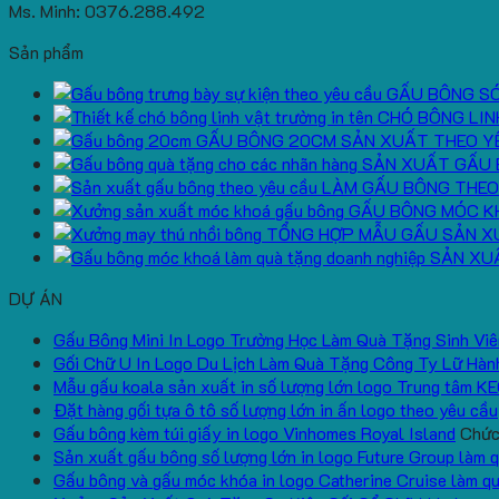
Ms. Minh: 0376.288.492
Sản phẩm
GẤU BÔNG S
CHÓ BÔNG LIN
GẤU BÔNG 20CM SẢN XUẤT THEO Y
SẢN XUẤT GẤU 
LÀM GẤU BÔNG THEO
GẤU BÔNG MÓC K
TỔNG HỢP MẪU GẤU SẢN X
SẢN XU
DỰ ÁN
Gấu Bông Mini In Logo Trường Học Làm Quà Tặng Sinh Viê
Gối Chữ U In Logo Du Lịch Làm Quà Tặng Công Ty Lữ Hàn
Mẫu gấu koala sản xuất in số lượng lớn logo Trung tâm K
Đặt hàng gối tựa ô tô số lượng lớn in ấn logo theo yêu cầu
Gấu bông kèm túi giấy in logo Vinhomes Royal Island
Chức 
Sản xuất gấu bông số lượng lớn in logo Future Group làm 
Gấu bông và gấu móc khóa in logo Catherine Cruise làm q