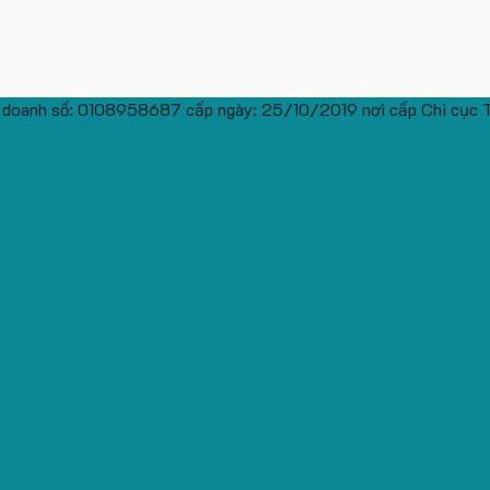
 doanh số: 0108958687 cấp ngày: 25/10/2019 nơi cấp Chi cục 