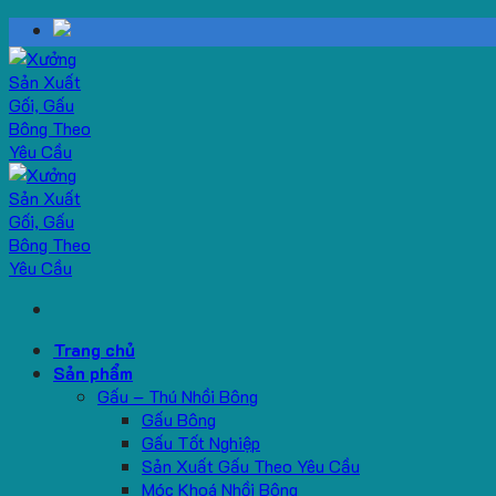
Skip
to
content
Trang chủ
Sản phẩm
Gấu – Thú Nhồi Bông
Gấu Bông
Gấu Tốt Nghiệp
Sản Xuất Gấu Theo Yêu Cầu
Móc Khoá Nhồi Bông