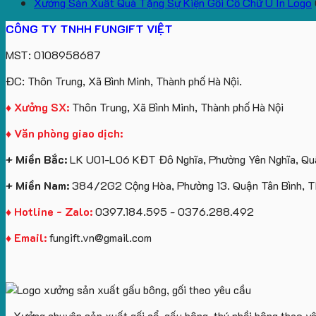
Xưởng Sản Xuất Quà Tặng Sự Kiện Gối Cổ Chữ U In Logo
CÔNG TY TNHH FUNGIFT VIỆT
MST: 0108958687
ĐC: Thôn Trung, Xã Bình Minh, Thành phố Hà Nội.
♦ Xưởng SX:
Thôn Trung, Xã Bình Minh, Thành phố Hà Nội
♦ Văn phòng giao dịch:
+ Miền Bắc:
LK U01-L06 KĐT Đô Nghĩa, Phường Yên Nghĩa, Quậ
+ Miền Nam:
384/2G2 Cộng Hòa, Phường 13. Quận Tân Bình, 
♦ Hotline - Zalo:
0397.184.595 - 0376.288.492
♦ Email:
fungift.vn@gmail.com
- Xưởng chuyên sản xuất gối cổ, gấu bông, thú nhồi bông theo y