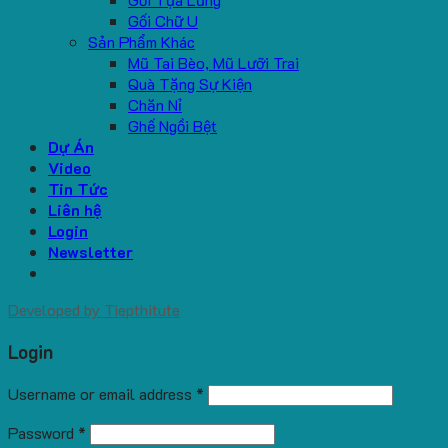
Gối Chữ U
Sản Phẩm Khác
Mũ Tai Bèo, Mũ Lưỡi Trai
Quà Tặng Sự Kiện
Chăn Nỉ
Ghế Ngồi Bệt
Dự Án
Video
Tin Tức
Liên hệ
Login
Newsletter
Developed by
Tiepthitute
Login
Username or email address
*
Password
*