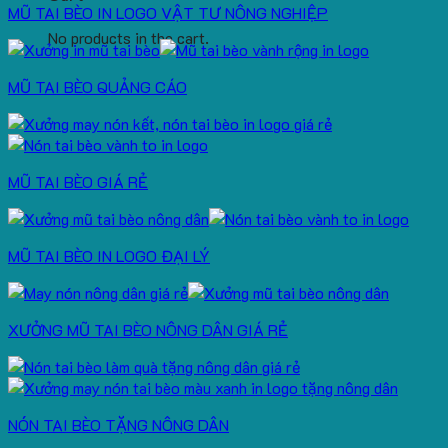
MŨ TAI BÈO IN LOGO VẬT TƯ NÔNG NGHIỆP
No products in the cart.
MŨ TAI BÈO QUẢNG CÁO
MŨ TAI BÈO GIÁ RẺ
MŨ TAI BÈO IN LOGO ĐẠI LÝ
XƯỞNG MŨ TAI BÈO NÔNG DÂN GIÁ RẺ
NÓN TAI BÈO TẶNG NÔNG DÂN