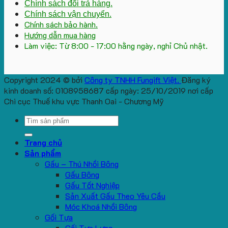
Chính sách đổi trả hàng.
Chính sách vận chuyển.
Chính sách bảo hành.
Hướng dẫn mua hàng
Làm việc: Từ 8:00 - 17:00 hằng ngày, nghỉ Chủ nhật.
Copyright 2024 © bởi
Công ty TNHH Fungift Việt.
Đăng ký
kinh doanh số: 0108958687 cấp ngày: 25/10/2019 nơi cấp
Chi cục Thuế khu vực Thanh Oai - Chương Mỹ
Search
for:
Trang chủ
Sản phẩm
Gấu – Thú Nhồi Bông
Gấu Bông
Gấu Tốt Nghiệp
Sản Xuất Gấu Theo Yêu Cầu
Móc Khoá Nhồi Bông
Gối Tựa
Gối Tựa Lưng