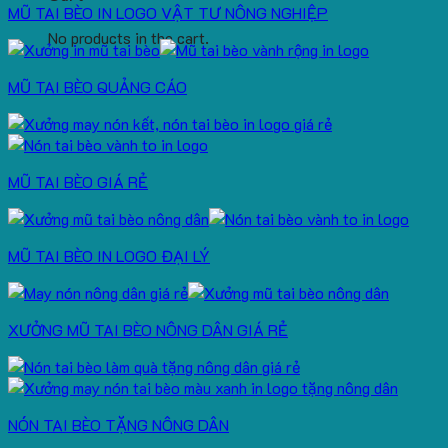
MŨ TAI BÈO IN LOGO VẬT TƯ NÔNG NGHIỆP
No products in the cart.
MŨ TAI BÈO QUẢNG CÁO
MŨ TAI BÈO GIÁ RẺ
MŨ TAI BÈO IN LOGO ĐẠI LÝ
XƯỞNG MŨ TAI BÈO NÔNG DÂN GIÁ RẺ
NÓN TAI BÈO TẶNG NÔNG DÂN