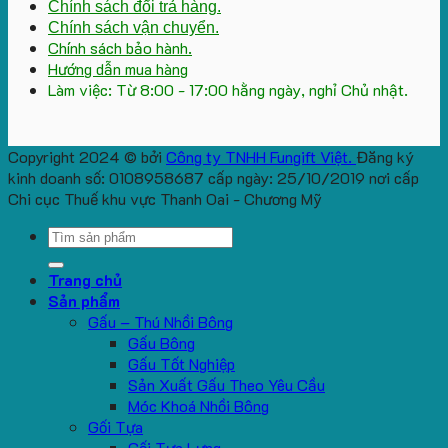
Chính sách đổi trả hàng.
Chính sách vận chuyển.
Chính sách bảo hành.
Hướng dẫn mua hàng
Làm việc: Từ 8:00 - 17:00 hằng ngày, nghỉ Chủ nhật.
Copyright 2024 © bởi
Công ty TNHH Fungift Việt.
Đăng ký
kinh doanh số: 0108958687 cấp ngày: 25/10/2019 nơi cấp
Chi cục Thuế khu vực Thanh Oai - Chương Mỹ
Search
for:
Trang chủ
Sản phẩm
Gấu – Thú Nhồi Bông
Gấu Bông
Gấu Tốt Nghiệp
Sản Xuất Gấu Theo Yêu Cầu
Móc Khoá Nhồi Bông
Gối Tựa
Gối Tựa Lưng