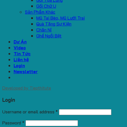
Gối Chữ U
Sản Phẩm Khác
Mũ Tai Bèo, Mũ Lưỡi Trai
Quà Tặng Sự Kiện
Chăn Nỉ
Ghế Ngồi Bệt
Dự Án
Video
Tin Tức
Liên hệ
Login
Newsletter
Developed by
Tiepthitute
Login
Username or email address
*
Password
*