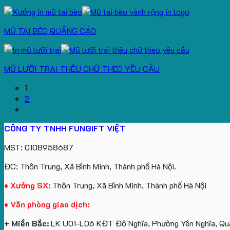
MŨ TAI BÈO QUẢNG CÁO
MŨ LƯỠI TRAI THÊU CHỮ THEO YÊU CẦU
1
2
CÔNG TY TNHH FUNGIFT VIỆT
MST: 0108958687
ĐC: Thôn Trung, Xã Bình Minh, Thành phố Hà Nội.
♦ Xưởng SX:
Thôn Trung, Xã Bình Minh, Thành phố Hà Nội
♦ Văn phòng giao dịch:
+ Miền Bắc:
LK U01-L06 KĐT Đô Nghĩa, Phường Yên Nghĩa, Quậ