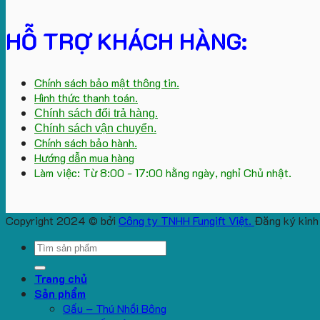
HỖ TRỢ KHÁCH HÀNG:
Chính sách bảo mật thông tin.
Hình thức thanh toán.
Chính sách đổi trả hàng.
Chính sách vận chuyển.
Chính sách bảo hành.
Hướng dẫn mua hàng
Làm việc: Từ 8:00 - 17:00 hằng ngày, nghỉ Chủ nhật.
Copyright 2024 © bởi
Công ty TNHH Fungift Việt.
Đăng ký kinh
Search
for:
Trang chủ
Sản phẩm
Gấu – Thú Nhồi Bông