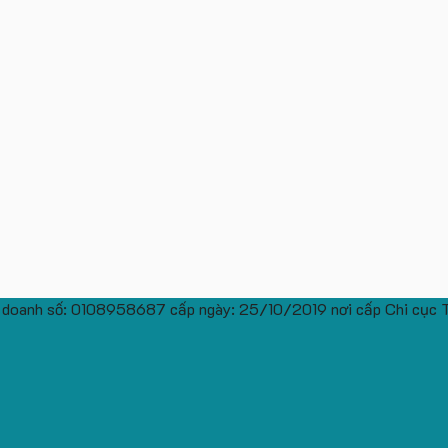
 doanh số: 0108958687 cấp ngày: 25/10/2019 nơi cấp Chi cục 