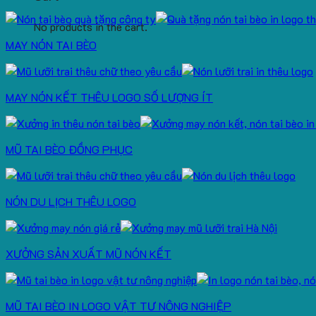
No products in the cart.
MAY NÓN TAI BÈO
MAY NÓN KẾT THÊU LOGO SỐ LƯỢNG ÍT
MŨ TAI BÈO ĐỒNG PHỤC
NÓN DU LỊCH THÊU LOGO
XƯỞNG SẢN XUẤT MŨ NÓN KẾT
MŨ TAI BÈO IN LOGO VẬT TƯ NÔNG NGHIỆP