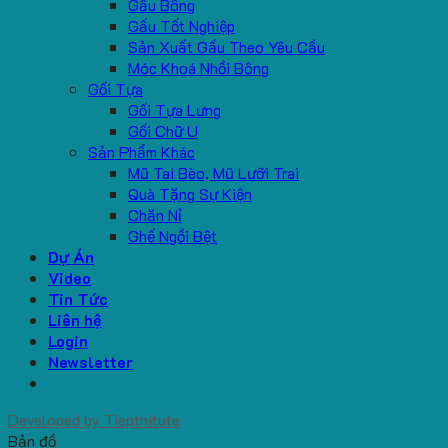
Gấu Bông
Gấu Tốt Nghiệp
Sản Xuất Gấu Theo Yêu Cầu
Móc Khoá Nhồi Bông
Gối Tựa
Gối Tựa Lưng
Gối Chữ U
Sản Phẩm Khác
Mũ Tai Bèo, Mũ Lưỡi Trai
Quà Tặng Sự Kiện
Chăn Nỉ
Ghế Ngồi Bệt
Dự Án
Video
Tin Tức
Liên hệ
Login
Newsletter
Developed by
Tiepthitute
Bản đồ