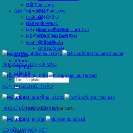
Gối Tựa
Gối Tựa Lưng
Gối Tựa Lưng
Sản Phẩm Khác
Gối Chữ U
Chăn Nỉ
Sản Phẩm Khác
Ghế Ngồi Bệt
Mũ Tai Bèo, Mũ Lưỡi Trai
Móc Khoá Nhồi Bông
Quà Tặng Sự Kiện
Mũ Tai Bèo, Mũ Lưỡi Trai
Chăn Nỉ
Quà Tặng Sự Kiện
Ghế Ngồi Bệt
Dự Án
Video
IN MŨ TAI BÈO PHỐI MÀU
Tin Tức
Liên hệ
Search
for:
NÓN TAI BÈO HỘI THẢO
IN CHỮ LÊN MŨ LƯỠI TRAI
No products in the cart.
CƠ SỞ MAY NÓN KẾT
Cart