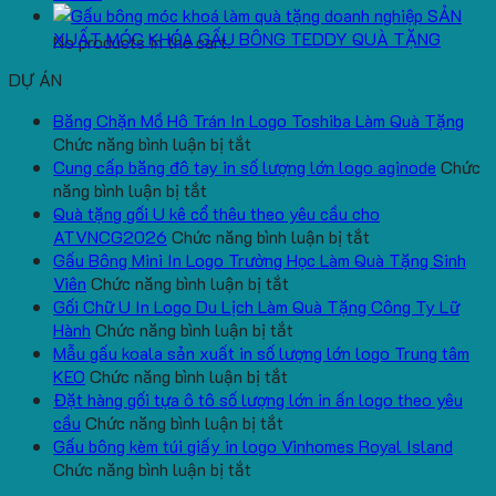
SẢN
XUẤT MÓC KHÓA GẤU BÔNG TEDDY QUÀ TẶNG
No products in the cart.
DỰ ÁN
Băng Chặn Mồ Hô Trán In Logo Toshiba Làm Quà Tặng
ở
Chức năng bình luận bị tắt
Băng
Cung cấp băng đô tay in số lượng lớn logo aginode
Chức
ở
Chặn
năng bình luận bị tắt
Cung
Mồ
Quà tặng gối U kê cổ thêu theo yêu cầu cho
cấp
Hô
ở
ATVNCG2026
Chức năng bình luận bị tắt
băng
Trán
Quà
Gấu Bông Mini In Logo Trường Học Làm Quà Tặng Sinh
đô
In
ở
tặng
Viên
Chức năng bình luận bị tắt
tay
Logo
Gấu
gối
Gối Chữ U In Logo Du Lịch Làm Quà Tặng Công Ty Lữ
in
Toshiba
Bông
ở
U
Hành
Chức năng bình luận bị tắt
số
Làm
Mini
Gối
kê
Mẫu gấu koala sản xuất in số lượng lớn logo Trung tâm
lượng
Quà
ở
In
Chữ
cổ
KEO
Chức năng bình luận bị tắt
lớn
Tặng
Mẫu
Logo
U
thêu
Đặt hàng gối tựa ô tô số lượng lớn in ấn logo theo yêu
logo
ở
gấu
Trường
In
theo
cầu
Chức năng bình luận bị tắt
aginode
Đặt
koala
Học
Logo
yêu
Gấu bông kèm túi giấy in logo Vinhomes Royal Island
ở
hàng
sản
Làm
Du
cầu
Chức năng bình luận bị tắt
Gấu
gối
xuất
Quà
Lịch
cho