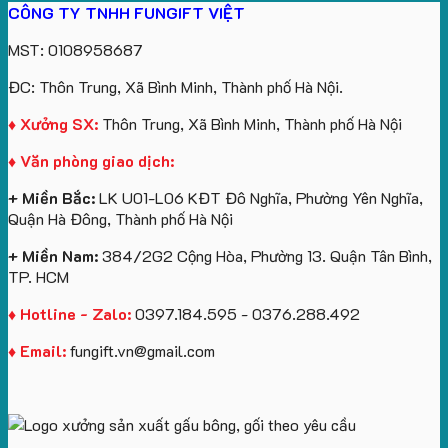
CÔNG TY TNHH FUNGIFT VIỆT
bông
tựa
in
Tặng
Làm
ATVNCG2026
kèm
ô
số
Sinh
Quà
MST: 0108958687
túi
tô
lượng
Viên
Tặng
giấy
số
lớn
Công
ĐC: Thôn Trung, Xã Bình Minh, Thành phố Hà Nội.
in
lượng
logo
Ty
logo
lớn
Trung
Lữ
♦ Xưởng SX:
Thôn Trung, Xã Bình Minh, Thành phố Hà Nội
Vinhomes
in
tâm
Hành
♦ Văn phòng giao dịch:
Royal
ấn
KEO
Island
logo
+ Miền Bắc:
LK U01-L06 KĐT Đô Nghĩa, Phường Yên Nghĩa,
theo
Quận Hà Đông, Thành phố Hà Nội
yêu
cầu
+ Miền Nam:
384/2G2 Cộng Hòa, Phường 13. Quận Tân Bình,
TP. HCM
♦ Hotline - Zalo:
0397.184.595 - 0376.288.492
♦ Email:
fungift.vn@gmail.com