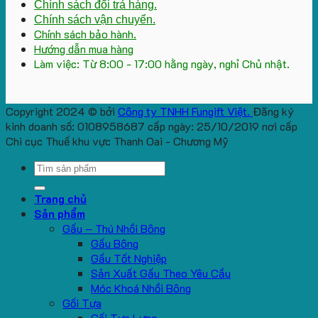
Chính sách đổi trả hàng.
Chính sách vận chuyển.
Chính sách bảo hành.
Hướng dẫn mua hàng
Làm việc: Từ 8:00 - 17:00 hằng ngày, nghỉ Chủ nhật.
Copyright 2024 © bởi
Công ty TNHH Fungift Việt.
Đăng ký
kinh doanh số: 0108958687 cấp ngày: 25/10/2019 nơi cấp
Chi cục Thuế khu vực Thanh Oai - Chương Mỹ
Search
for:
Trang chủ
Sản phẩm
Gấu – Thú Nhồi Bông
Gấu Bông
Gấu Tốt Nghiệp
Sản Xuất Gấu Theo Yêu Cầu
Móc Khoá Nhồi Bông
Gối Tựa
Gối Tựa Lưng