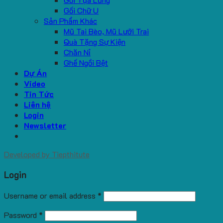
Gối Chữ U
Sản Phẩm Khác
Mũ Tai Bèo, Mũ Lưỡi Trai
Quà Tặng Sự Kiện
Chăn Nỉ
Ghế Ngồi Bệt
Dự Án
Video
Tin Tức
Liên hệ
Login
Newsletter
Developed by
Tiepthitute
Login
Username or email address
*
Password
*