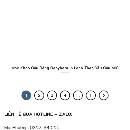
Móc Khoá Gấu Bông Capybara In Logo Theo Yêu Cầu MIC
1
2
3
4
…
11
LIÊN HỆ QUA HOTLINE – ZALO:
Ms. Phương: 0397.184.595