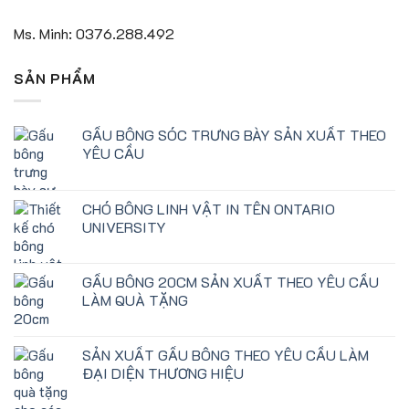
Ms. Minh: 0376.288.492
SẢN PHẨM
GẤU BÔNG SÓC TRƯNG BÀY SẢN XUẤT THEO
YÊU CẦU
CHÓ BÔNG LINH VẬT IN TÊN ONTARIO
UNIVERSITY
GẤU BÔNG 20CM SẢN XUẤT THEO YÊU CẦU
LÀM QUÀ TẶNG
SẢN XUẤT GẤU BÔNG THEO YÊU CẦU LÀM
ĐẠI DIỆN THƯƠNG HIỆU