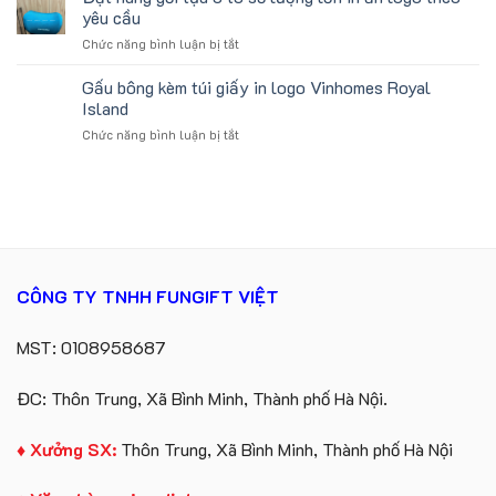
koala
Làm
yêu cầu
sản
Quà
ở
Chức năng bình luận bị tắt
xuất
Tặng
Đặt
in
Công
hàng
Gấu bông kèm túi giấy in logo Vinhomes Royal
số
Ty
gối
lượng
Island
Lữ
tựa
lớn
Hành
ở
Chức năng bình luận bị tắt
ô
logo
Gấu
tô
Trung
bông
số
tâm
kèm
lượng
KEO
túi
lớn
giấy
in
in
ấn
logo
logo
Vinhomes
theo
CÔNG TY TNHH FUNGIFT VIỆT
Royal
yêu
Island
cầu
MST: 0108958687
ĐC: Thôn Trung, Xã Bình Minh, Thành phố Hà Nội.
♦ Xưởng SX:
Thôn Trung, Xã Bình Minh, Thành phố Hà Nội