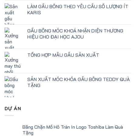
LÀM GẤU BÔNG THEO YÊU CẦU SỐ LƯỢNG ÍT
KARIS
GẤU BÔNG MÓC KHOÁ NHẬN DIỆN THƯƠNG
HIỆU CHO ĐẠI HỌC AJOU
TỔNG HỢP MẪU GẤU SẢN XUẤT
SẢN XUẤT MÓC KHÓA GẤU BÔNG TEDDY QUÀ
TẶNG
DỰ ÁN
Băng Chặn Mồ Hô Trán In Logo Toshiba Làm Quà
Tặng