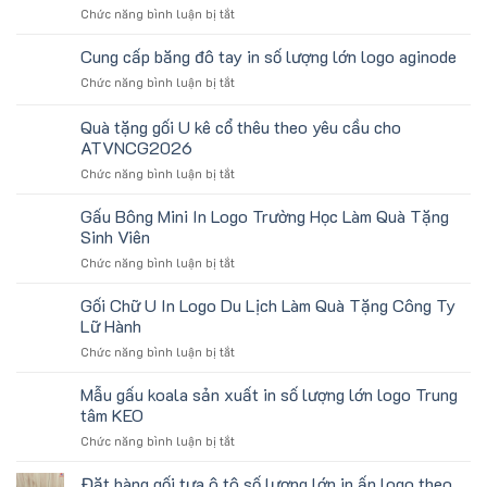
ở
Chức năng bình luận bị tắt
Băng
Chặn
Cung cấp băng đô tay in số lượng lớn logo aginode
Mồ
ở
Chức năng bình luận bị tắt
Hô
Cung
Trán
cấp
Quà tặng gối U kê cổ thêu theo yêu cầu cho
In
băng
Logo
ATVNCG2026
đô
Toshiba
ở
Chức năng bình luận bị tắt
tay
Làm
Quà
in
Quà
tặng
số
Gấu Bông Mini In Logo Trường Học Làm Quà Tặng
Tặng
gối
lượng
Sinh Viên
U
lớn
ở
Chức năng bình luận bị tắt
kê
logo
Gấu
cổ
aginode
Bông
Gối Chữ U In Logo Du Lịch Làm Quà Tặng Công Ty
thêu
Mini
theo
Lữ Hành
In
yêu
ở
Chức năng bình luận bị tắt
Logo
cầu
Gối
Trường
cho
Chữ
Mẫu gấu koala sản xuất in số lượng lớn logo Trung
Học
ATVNCG2026
U
Làm
tâm KEO
In
Quà
ở
Chức năng bình luận bị tắt
Logo
Tặng
Mẫu
Du
Sinh
gấu
Đặt hàng gối tựa ô tô số lượng lớn in ấn logo theo
Lịch
Viên